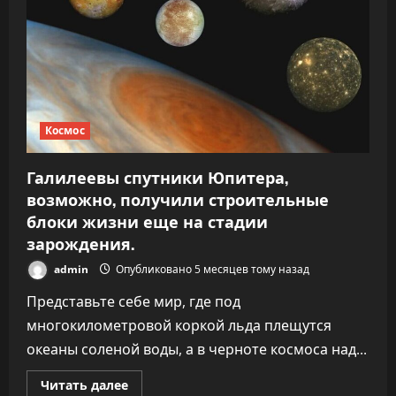
радиотелескопы
Земли
вслушивались
в
планету
K2-
18b,
но
не
уловили
ни
Космос
звука
Галилеевы спутники Юпитера,
возможно, получили строительные
блоки жизни еще на стадии
зарождения.
admin
Опубликовано 5 месяцев тому назад
Представьте себе мир, где под
многокилометровой коркой льда плещутся
океаны соленой воды, а в черноте космоса над...
Прочитать
Читать далее