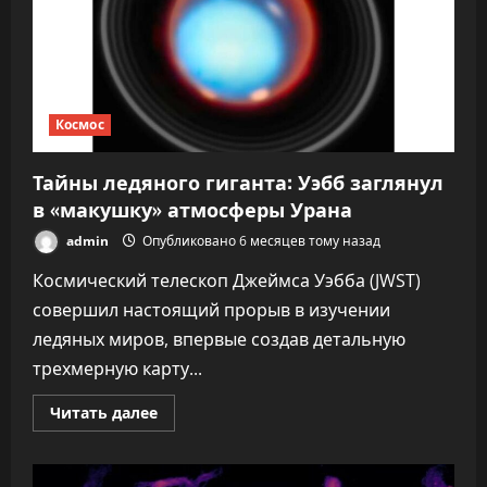
Космос
Тайны ледяного гиганта: Уэбб заглянул
в «макушку» атмосферы Урана
admin
Опубликовано 6 месяцев тому назад
Космический телескоп Джеймса Уэбба (JWST)
совершил настоящий прорыв в изучении
ледяных миров, впервые создав детальную
трехмерную карту...
Прочитать
Читать далее
больше
о
Тайны
ледяного