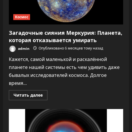
Космос
Загадочные сияния Меркурия: Планета,
которая отказывается умирать
admin
Опубликовано 6 месяцев тому назад
Кажется, самой маленькой и раскалённой
планете нашей системы есть чем удивить даже
бывалых исследователей космоса. Долгое
время...
Прочитать
Читать далее
больше
о
Загадочные
сияния
Меркурия:
Планета,
которая
отказывается
умирать