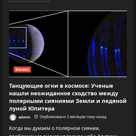
больше
о
Галилеевы
спутники
Юпитера,
возможно,
получили
строительные
блоки
жизни
еще
на
стадии
зарождения.
Космос
Танцующие огни в космосе: Ученые
нашли неожиданное сходство между
полярными сияниями Земли и ледяной
луной Юпитера
admin
Опубликовано 5 месяцев тому назад
Когда мы думаем о полярном сиянии,