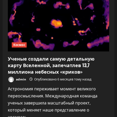
гиганта:
Уэбб
заглянул
в
«макушку»
атмосферы
Урана
Космос
Ученые создали самую детальную
карту Вселенной, запечатлев 13,7
миллиона небесных «криков»
admin
Опубликовано 6 месяцев тому назад
Астрономия переживает момент великого
переосмысления. Международная команда
ученых завершила масштабный проект,
который меняет наше представление о