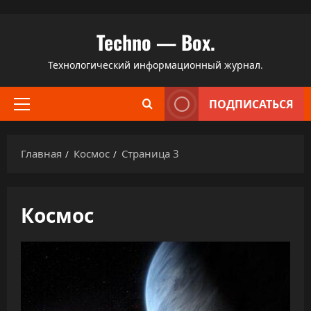
Перейти
Techno — Box.
к
содержимому
Технологический информационный журнал.
ПОДПИСАТЬСЯ
Основное
меню
Главная
Космос
Страница 3
Космос