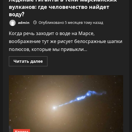
вулканов: где человечество найдет
воду?
admin
Опубликовано 5 месяцев тому назад
Когда речь заходит о воде на Марсе,
воображение тут же рисует белосражные шапки
полюсов, которые мы привыкли...
Прочитать
Читать далее
больше
о
Ледяные
гиганты
в
тени
марсианских
вулканов:
где
человечество
найдет
воду?
Космос