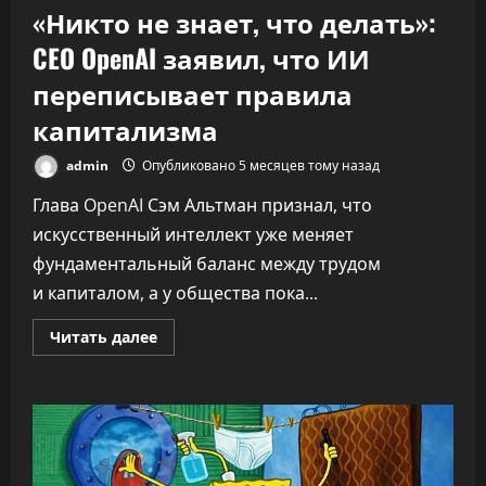
«Никто не знает, что делать»:
CEO OpenAI заявил, что ИИ
переписывает правила
капитализма
admin
Опубликовано 5 месяцев тому назад
Глава OpenAI Сэм Альтман признал, что
искусственный интеллект уже меняет
фундаментальный баланс между трудом
и капиталом, а у общества пока...
Прочитать
Читать далее
больше
о
«Никто
не
знает,
что
делать»:
CEO
OpenAI