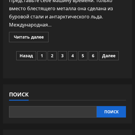
Представьте себе машину времени. Только
вместо блестящего металла она сделана из
буровой стали и антарктического льда.
Международная...
Прочитать
Читать далее
больше
о
Ледяной
Пагинация
архив
Назад
1
2
3
4
5
6
Далее
Антарктиды:
ученые
записей
пробурили
750
метров
к
истории
климата
длиной
ПОИСК
в
23
миллиона
лет
ПОИСК