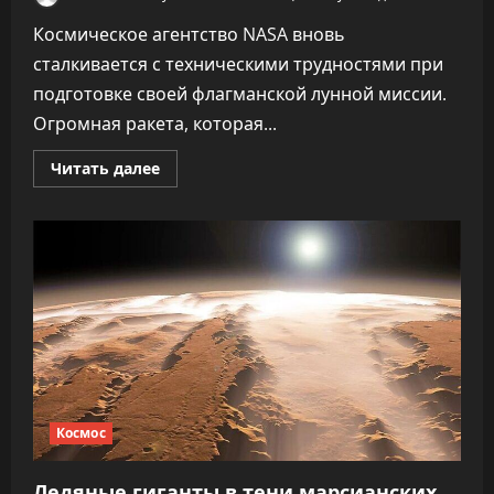
Космическое агентство NASA вновь
сталкивается с техническими трудностями при
подготовке своей флагманской лунной миссии.
Огромная ракета, которая...
Прочитать
Читать далее
больше
о
Лунная
ракета
NASA
возвращается
в
ангар
Космос
Ледяные гиганты в тени марсианских