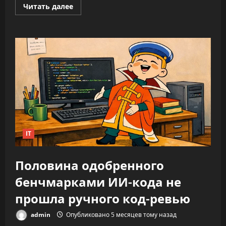
Прочитать
Читать далее
больше
о
ИИ
не
облегчает
нагрузку,
а
увеличивает
время
на
каждую
задачу
—
до
346%
IT
Половина одобренного
бенчмарками ИИ-кода не
прошла ручного код-ревью
admin
Опубликовано 5 месяцев тому назад