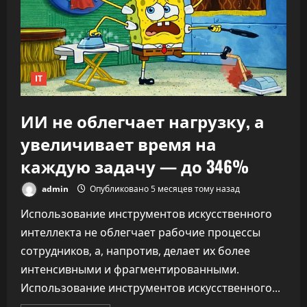
заявил,
что
ИИ
переписывает
правила
капитализма
IT
ИИ не облегчает нагрузку, а
увеличивает время на
каждую задачу — до 346%
admin
Опубликовано 5 месяцев тому назад
Использование инструментов искусственного
интеллекта не облегчает рабочие процессы
сотрудников, а, напротив, делает их более
интенсивными и фрагментированными.
Использование инструментов искусственного...