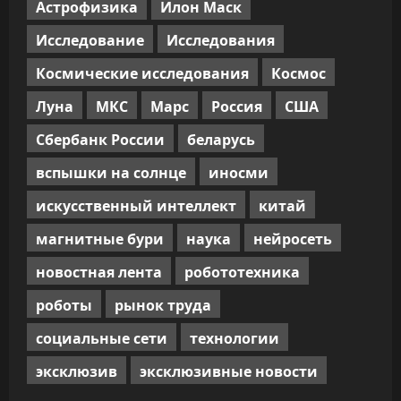
Астрофизика
Илон Маск
Исследование
Исследования
Космические исследования
Космос
Луна
МКС
Марс
Россия
США
Сбербанк России
беларусь
вспышки на солнце
иносми
искусственный интеллект
китай
магнитные бури
наука
нейросеть
новостная лента
робототехника
роботы
рынок труда
социальные сети
технологии
эксклюзив
эксклюзивные новости