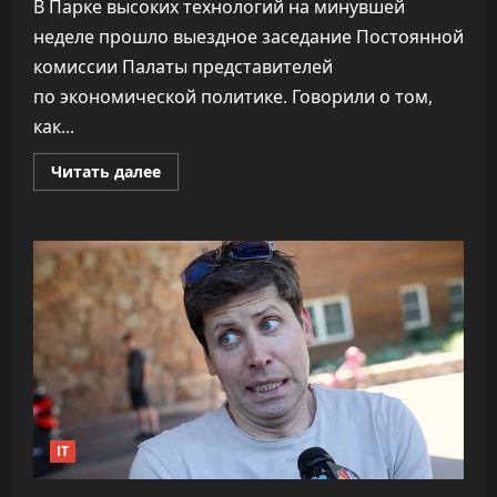
В Парке высоких технологий на минувшей
неделе прошло выездное заседание Постоянной
комиссии Палаты представителей
по экономической политике. Говорили о том,
как...
Прочитать
Читать далее
больше
о
ПВТ
говорит,
что
вклад
компаний-
резидентов
в
экономику
«подошёл
к
30%»
IT