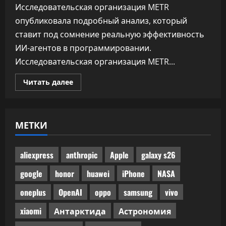
Исследовательская организация METR
опубликовала подробный анализ, который
ставит под сомнение реальную эффективность
ИИ-агентов в программировании.
Исследовательская организация METR...
Прочитать
Читать далее
больше
о
Половина
одобренного
бенчмарками
МЕТКИ
ИИ-
кода
не
прошла
ручного
aliexpress
anthropic
Apple
galaxy s26
код-
ревью
google
honor
huawei
iPhone
NASA
oneplus
OpenAI
oppo
samsung
vivo
xiaomi
Антарктида
Астрономия