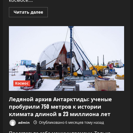
космосе:...
Прочитать
Читать далее
больше
о
Ученые
создали
самую
детальную
карту
Вселенной,
запечатлев
13,7
миллиона
небесных
«криков»
Космос
Ледяной архив Антарктиды: ученые
пробурили 750 метров к истории
климата длиной в 23 миллиона лет
admin
Опубликовано 6 месяцев тому назад