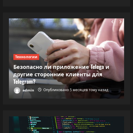
Технологии
Т
Безопасно ли приложение Telega и
ки
другие сторонние клиенты для
В
Telegram?
в
admin
Опубликовано 5 месяцев тому назад