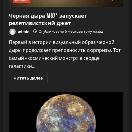
Черная дыра M87* запускает
релятивистский джет
admin
Опубликовано 6 месяцев тому назад
Первый в истории визуальный образ черной
дыры продолжает преподносить сюрпризы. Тот
самый «космический монстр» в сердце
галактики...
Прочитать
Читать далее
больше
о
Черная
дыра
M87*
запускает
релятивистский
джет