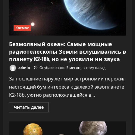
Космос
Безмолвный океан: Самые мощные
радиотелескопы Земли вслушивались в
планету K2-18b, но не уловили ни звука
admin
Опубликовано 5 месяцев тому назад
За последние пару лет мир астрономии пережил
настоящий бум интереса к далекой экзопланете
K2-18b, уютно расположившейся в...
Прочитать
Читать далее
больше
о
Безмолвный
океан:
Самые
мощные