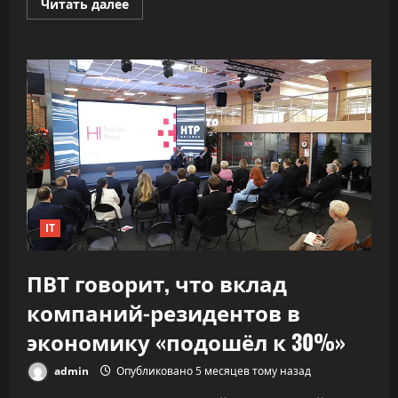
Прочитать
Читать далее
больше
о
«Как
ракета».
ИИ
почти
удвоил
скорость
разработки
софта,
не
обрушив
качество
IT
ПВТ говорит, что вклад
компаний-резидентов в
экономику «подошёл к 30%»
admin
Опубликовано 5 месяцев тому назад