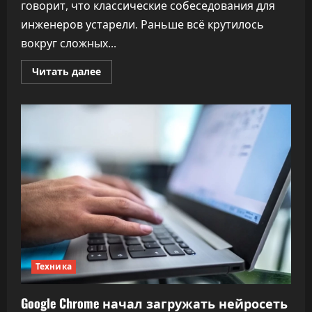
говорит, что классические собеседования для
инженеров устарели. Раньше всё крутилось
вокруг сложных...
Прочитать
Читать далее
больше
о
Менеджерка
Google
рассказала,
как
оценивает
креативность
инженеров
при
найме
Техника
Google Chrome начал загружать нейросеть