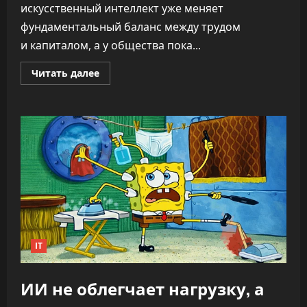
искусственный интеллект уже меняет
фундаментальный баланс между трудом
и капиталом, а у общества пока...
Прочитать
Читать далее
больше
о
«Никто
не
знает,
что
делать»:
CEO
OpenAI
заявил,
что
ИИ
переписывает
правила
капитализма
IT
ИИ не облегчает нагрузку, а