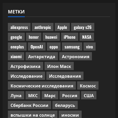
одобренного
бенчмарками
МЕТКИ
ИИ-
кода
не
прошла
ручного
aliexpress
anthropic
Apple
galaxy s26
код-
ревью
google
honor
huawei
iPhone
NASA
oneplus
OpenAI
oppo
samsung
vivo
xiaomi
Антарктида
Астрономия
Астрофизика
Илон Маск
Исследование
Исследования
Космические исследования
Космос
Луна
МКС
Марс
Россия
США
Сбербанк России
беларусь
вспышки на солнце
иносми