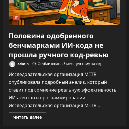
до
346%
IT
Половина одобренного
бенчмарками ИИ-кода не
прошла ручного код-ревью
admin
Опубликовано 5 месяцев тому назад
Исследовательская организация METR
опубликовала подробный анализ, который
ставит под сомнение реальную эффективность
ИИ-агентов в программировании.
Исследовательская организация METR...
Прочитать
Читать далее
больше
о
Половина