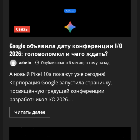
это
ускорит
обучение
Связь
Google объявила дату конференции I/O
2026: головоломки и чего ждать?
admin
Опубликовано 6 месяцев тому назад
А новый Pixel 10a покажут уже сегодня!
Корпорация Google запустила страничку,
посвящённую грядущей конференции
разработчиков I/O 2026....
Прочитать
Читать далее
больше
о
Google
объявила
дату
конференции