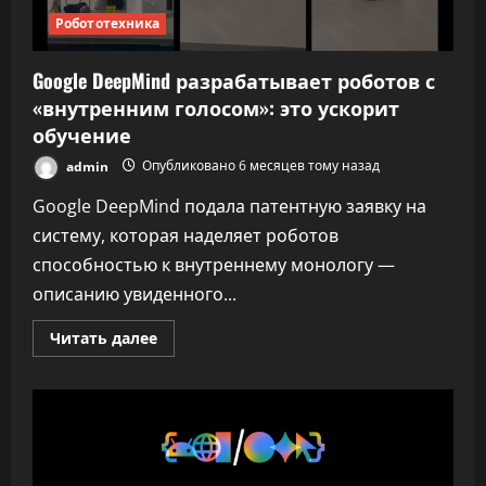
Робототехника
Google DeepMind разрабатывает роботов с
«внутренним голосом»: это ускорит
обучение
admin
Опубликовано 6 месяцев тому назад
Google DeepMind подала патентную заявку на
систему, которая наделяет роботов
способностью к внутреннему монологу —
описанию увиденного...
Прочитать
Читать далее
больше
о
Google
DeepMind
разрабатывает
роботов
с
«внутренним
голосом»: