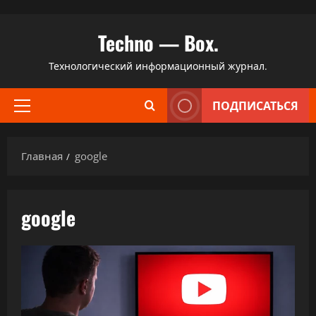
Перейти
Techno — Box.
к
содержимому
Технологический информационный журнал.
ПОДПИСАТЬСЯ
Основное
меню
Главная
google
google