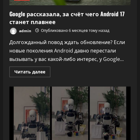
Google рассказала, за счёт чего Android 17
станет плавнее
admin
Опубликовано 6 месяцев тому назад
Долгожданный повод ждать обновление? Если
новые поколения Android давно перестали
вызывать у вас какой-либо интерес, у Google...
Прочитать
Читать далее
больше
о
Google
рассказала,
за
счёт
чего
Android
17
станет
плавнее