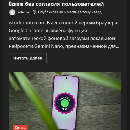
Gemini без согласия пользователей
admin
Опубликовано 6 месяцев тому назад
istockphoto.com В десктопной версии браузера
Google Chrome выявлена функция
автоматической фоновой загрузки локальной
нейросети Gemini Nano, предназначенной для...
Прочитать
Читать далее
больше
о
Google
Chrome
начал
загружать
нейросеть
Gemini
без
согласия
пользователей
Связь