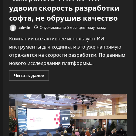
удвоил скорость разработки
софта, не обрушив качество
admin
Опубликовано 5 месяцев тому назад
Компании всё активнее используют ИИ-
инструменты для кодинга, и это уже напрямую
отражается на скорости разработки. По данным
нового исследования платформы...
Прочитать
Читать далее
больше
о
«Как
ракета».
ИИ
почти
удвоил
скорость
разработки
софта,
не
обрушив
качество