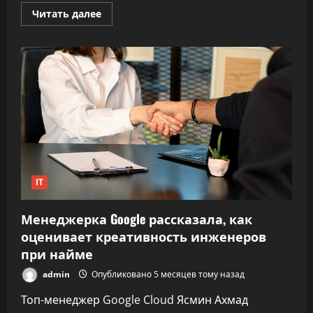
Прочитать
Читать далее
больше
о
Google
теперь
заставляет
использовать
ИИ не только
разработчиков —
нетехнарей
тоже
IT
Менеджерка Google рассказала, как
оценивает креативность инженеров
при найме
admin
Опубликовано 5 месяцев тому назад
Топ-менеджер Google Cloud Ясмин Ахмад