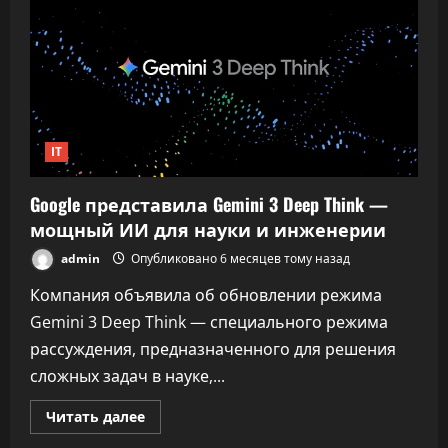
I/O
2026:
головоломки
и
чего
ждать?
IT
Google представила Gemini 3 Deep Think —
мощный ИИ для науки и инженерии
admin
Опубликовано 6 месяцев тому назад
Компания объявила об обновлении режима
Gemini 3 Deep Think — специального режима
рассуждения, предназначенного для решения
сложных задач в науке,...
Прочитать
Читать далее
больше
о