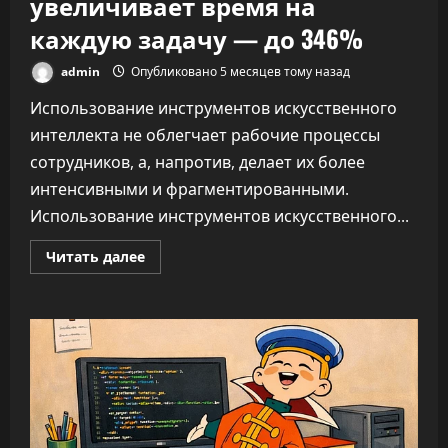
увеличивает время на
каждую задачу — до 346%
admin
Опубликовано 5 месяцев тому назад
Использование инструментов искусственного
интеллекта не облегчает рабочие процессы
сотрудников, а, напротив, делает их более
интенсивными и фрагментированными.
Использование инструментов искусственного...
Прочитать
Читать далее
больше
о
ИИ
не
облегчает
нагрузку,
а
увеличивает
время
на
каждую
задачу
—