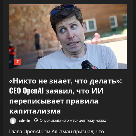
говорит,
что
вклад
компаний-
резидентов
в
экономику
«подошёл
к
30%»
IT
«Никто не знает, что делать»:
CEO OpenAI заявил, что ИИ
переписывает правила
капитализма
admin
Опубликовано 5 месяцев тому назад
Глава OpenAI Сэм Альтман признал, что