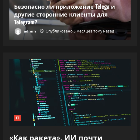
Т
Безопасно ли приложение Telega и
ки
другие сторонние клиенты для
В
Telegram?
в
admin
Опубликовано 5 месяцев тому назад
IT
«Как ракета». ИИ почти