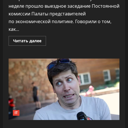
неделе прошло выездное заседание Постоянной
комиссии Палаты представителей
по экономической политике. Говорили о том,
как...
Прочитать
Читать далее
больше
о
ПВТ
говорит,
что
вклад
компаний-
резидентов
в
экономику
«подошёл
к
30%»
IT