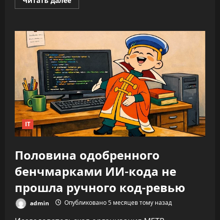
Читать далее
больше
о
ИИ
не
облегчает
нагрузку,
а
увеличивает
время
на
каждую
задачу
—
до
346%
IT
Половина одобренного
бенчмарками ИИ-кода не
прошла ручного код-ревью
admin
Опубликовано 5 месяцев тому назад