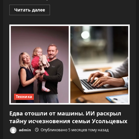
Прочитать
Читать далее
больше
о
«Никто
не
знает,
что
делать»:
CEO
OpenAI
заявил,
что
ИИ
переписывает
правила
капитализма
Техника
Едва отошли от машины. ИИ раскрыл
тайну исчезновения семьи Усольцевых
admin
Опубликовано 5 месяцев тому назад