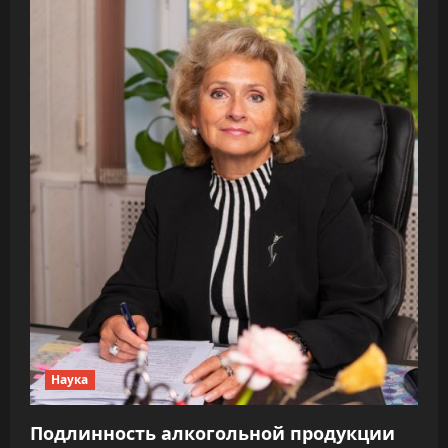
ручного
код-
ревью
Наука
Подлинность алкогольной продукции