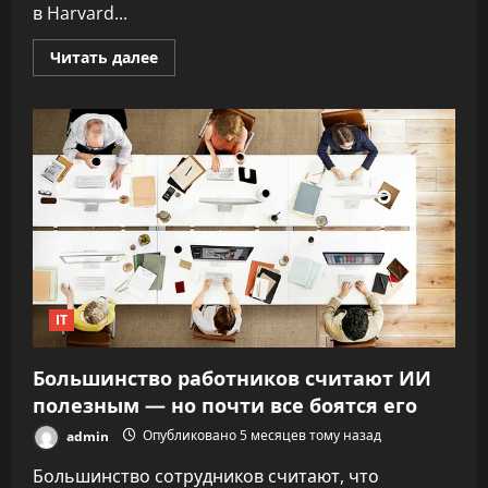
в Harvard...
Прочитать
Читать далее
больше
о
«Мозг
плавится»:
если
использовать
слишком
много
ИИ-
инструментов
сразу,
продуктивность
падает
IT
Большинство работников считают ИИ
полезным — но почти все боятся его
admin
Опубликовано 5 месяцев тому назад
Большинство сотрудников считают, что