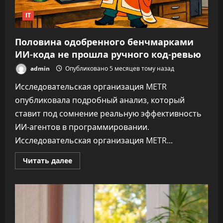
IT
Половина одобренного бенчмарками
ИИ-кода не прошла ручного код-ревью
admin
Опубликовано 5 месяцев тому назад
Исследовательская организация METR
опубликовала подробный анализ, который
ставит под сомнение реальную эффективность
ИИ-агентов в программировании.
Исследовательская организация METR...
Прочитать
Читать далее
больше
о
Половина
одобренного
бенчмарками
ИИ-
кода
не
прошла