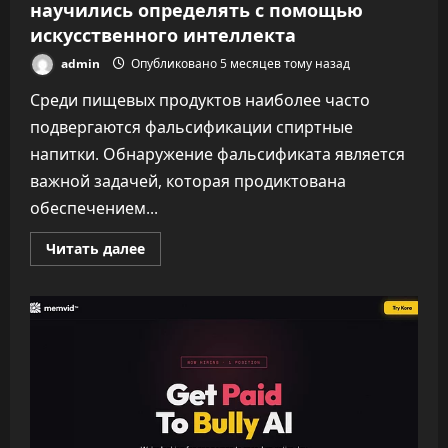
научились определять с помощью
искусственного интеллекта
admin
Опубликовано 5 месяцев тому назад
Среди пищевых продуктов наиболее часто
подвергаются фальсификации спиртные
напитки. Обнаружение фальсификата является
важной задачей, которая продиктована
обеспечением...
Прочитать
Читать далее
больше
о
Подлинность
алкогольной
продукции
научились
определять
с
помощью
искусственного
интеллекта