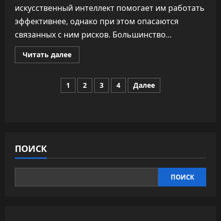
искусственный интеллект помогает им работать
эффективнее, однако при этом опасаются
связанных с ним рисков. Большинство...
Прочитать
Читать далее
больше
о
Большинство
Пагинация
работников
1
2
3
4
Далее
считают
ИИ
записей
полезным
—
но
почти
все
боятся
его
ПОИСК
ПОИСК