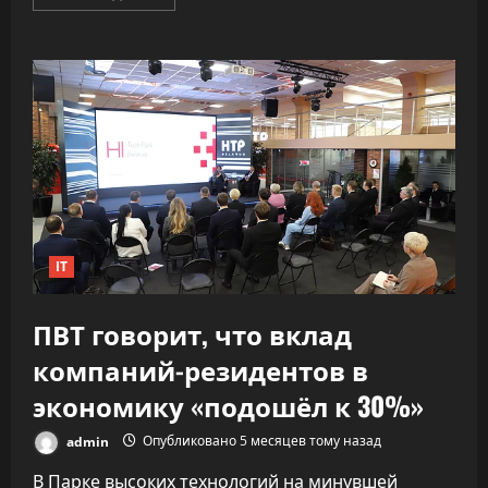
больше
о
«Как
ракета».
ИИ
почти
удвоил
скорость
разработки
софта,
не
обрушив
качество
IT
ПВТ говорит, что вклад
компаний-резидентов в
экономику «подошёл к 30%»
admin
Опубликовано 5 месяцев тому назад
В Парке высоких технологий на минувшей