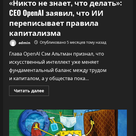
«Никто не знает, что делать»:
CEO OpenAI заявил, что ИИ
переписывает правила
капитализма
admin
Опубликовано 5 месяцев тому назад
Глава OpenAI Сэм Альтман признал, что
искусственный интеллект уже меняет
фундаментальный баланс между трудом
и капиталом, а у общества пока...
Прочитать
Читать далее
больше
о
«Никто
не
знает,
что
делать»:
CEO
OpenAI
заявил,