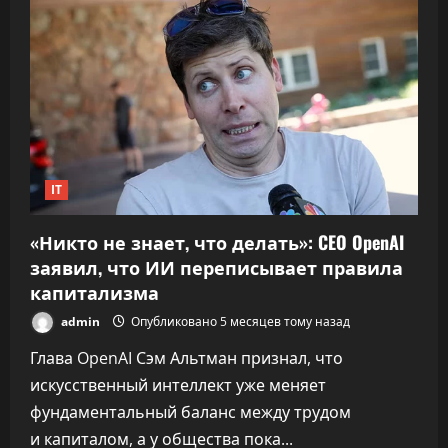
ракета».
ИИ
почти
удвоил
скорость
разработки
софта,
не
обрушив
качество
IT
«Никто не знает, что делать»: CEO OpenAI
заявил, что ИИ переписывает правила
капитализма
admin
Опубликовано 5 месяцев тому назад
Глава OpenAI Сэм Альтман признал, что
искусственный интеллект уже меняет
фундаментальный баланс между трудом
и капиталом, а у общества пока...