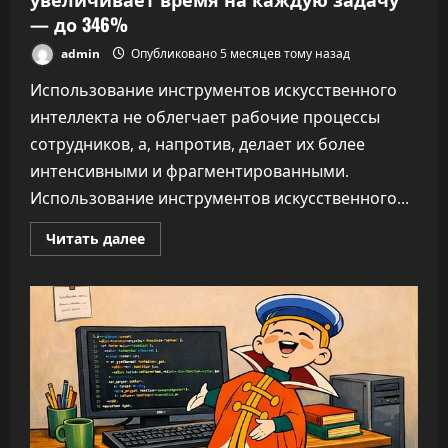
— до 346%
admin
Опубликовано 5 месяцев тому назад
Использование инструментов искусственного
интеллекта не облегчает рабочие процессы
сотрудников, а, напротив, делает их более
интенсивными и фрагментированными.
Использование инструментов искусственного...
Прочитать
Читать далее
больше
о
ИИ
не
облегчает
нагрузку,
а
увеличивает
время
на
каждую
задачу
—
до
346%