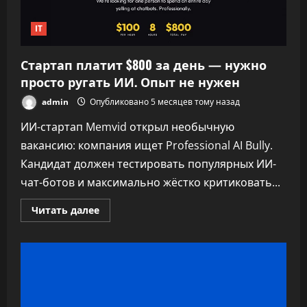
IT
Стартап платит $800 за день — нужно
просто ругать ИИ. Опыт не нужен
admin
Опубликовано 5 месяцев тому назад
ИИ-стартап Memvid открыл необычную
вакансию: компания ищет Professional AI Bully.
Кандидат должен тестировать популярных ИИ-
чат-ботов и максимально жёстко критиковать...
Прочитать
Читать далее
больше
о
Стартап
платит
$800
за день —
нужно
просто
ругать ИИ.
Опыт