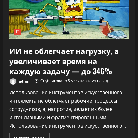
что
ИИ
переписывает
правила
капитализма
IT
ИИ не облегчает нагрузку, а
увеличивает время на
каждую задачу — до 346%
admin
Опубликовано 5 месяцев тому назад
Использование инструментов искусственного
интеллекта не облегчает рабочие процессы
сотрудников, а, напротив, делает их более
интенсивными и фрагментированными.
Использование инструментов искусственного...
Прочитать