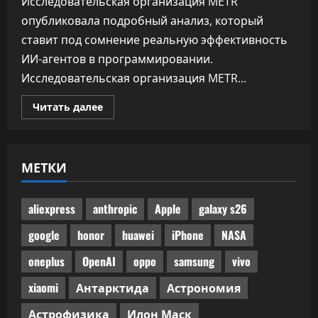
Исследовательская организация METR
опубликовала подробный анализ, который
ставит под сомнение реальную эффективность
ИИ-агентов в программировании.
Исследовательская организация METR...
Прочитать
Читать далее
больше
о
Половина
одобренного
бенчмарками
МЕТКИ
ИИ-
кода
не
прошла
ручного
aliexpress
anthropic
Apple
galaxy s26
код-
ревью
google
honor
huawei
iPhone
NASA
oneplus
OpenAI
oppo
samsung
vivo
xiaomi
Антарктида
Астрономия
Астрофизика
Илон Маск