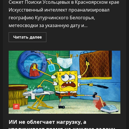
Сюжет Поиски Усольцевых в Красноярском крае
Искусственный интеллект проанализировал
географию Кутурчинского Белогорья,
метеосводки за указанную дату и...
Прочитать
Читать далее
больше
о
Едва
отошли
от
машины.
ИИ
раскрыл
тайну
исчезновения
семьи
Усольцевых
IT
ИИ не облегчает нагрузку, а
увеличивает время на каждую задачу