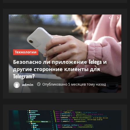
Технологии
Т
Безопасно ли приложение Telega и
ки
другие сторонние клиенты для
В
Telegram?
в
admin
Опубликовано 5 месяцев тому назад