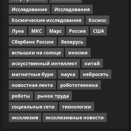
Исследование
Исследования
Космические исследования
Космос
Луна
МКС
Марс
Россия
США
Сбербанк России
беларусь
вспышки на солнце
иносми
искусственный интеллект
китай
магнитные бури
наука
нейросеть
новостная лента
робототехника
роботы
рынок труда
социальные сети
технологии
эксклюзив
эксклюзивные новости