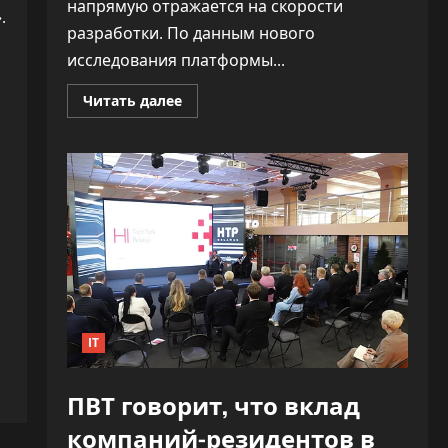
напрямую отражается на скорости
.
разработки. По данным нового
исследования платформы...
Прочитать
Читать далее
больше
о
«Как
ракета».
ИИ
почти
удвоил
скорость
разработки
софта,
не
обрушив
качество
IT
ПВТ говорит, что вклад
компаний-резидентов в