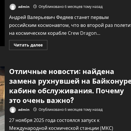
admin
Опубликовано 6 месяцев тому назад
Андрей Валерьевич Федяев станет первым
российским космонавтом, что во второй раз полети
на космическом корабле Crew Dragon...
Прочитать
Читать далее
больше
о
Назван
первый
российский
Отличные новости: найдена
космонавт,
что
во
замена рухнувшей на Байконур
второй
раз
кабине обслуживания. Почему
полетит
на
это очень важно?
корабле
Crew
Dragon
admin
Опубликовано 6 месяцев тому назад
Илона
Маска
27 ноября 2025 года состоялся запуск к
Международной космической станции (МКС)