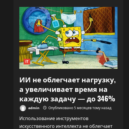
«Никто
не
знает,
что
делать»:
CEO
OpenAI
заявил,
что
ИИ
переписывает
правила
капитализма
IT
ИИ не облегчает нагрузку,
а увеличивает время на
каждую задачу — до 346%
admin
Опубликовано 5 месяцев тому назад
Использование инструментов
искусственного интеллекта не облегчает