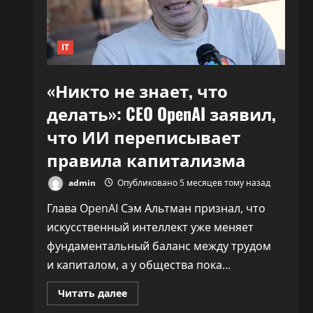
30%»
IT
«Никто не знает, что
делать»: CEO OpenAI заявил,
что ИИ переписывает
правила капитализма
admin
Опубликовано 5 месяцев тому назад
Глава OpenAI Сэм Альтман признал, что
искусственный интеллект уже меняет
фундаментальный баланс между трудом
и капиталом, а у общества пока...
Прочитать
Читать далее
больше
о