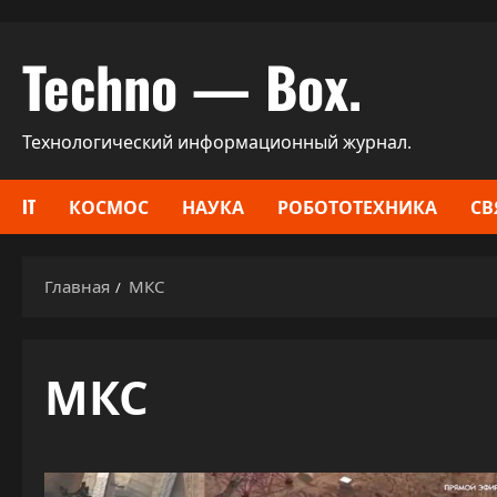
Перейти
Techno — Box.
к
содержимому
Технологический информационный журнал.
IT
КОСМОС
НАУКА
РОБОТОТЕХНИКА
СВ
Главная
МКС
МКС