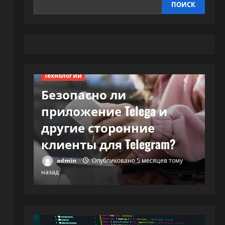
ПОИСК
Технологии
Безопасно ли
Те
приложение Telega и
В
и и…
другие сторонние
м
клиенты для Telegram?
с
тому
admin
Опубликовано 5 месяцев тому
назад
наз