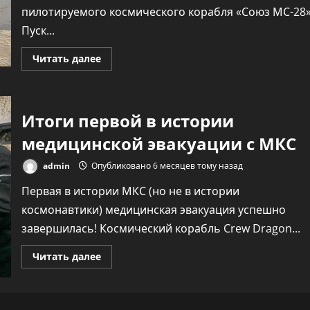
пилотируемого космического корабля «Союз МС-28»
Пуск...
Прочитать
Читать далее
больше
о
Отличные
новости:
найдена
Итоги первой в истории
замена
рухнувшей
на
медицинской эвакуации с МКС
Байконуре
кабине
обслуживания.
admin
Опубликовано 6 месяцев тому назад
Почему
это
Первая в истории МКС (но не в истории
очень
важно?
космонавтики) медицинская эвакуация успешно
завершилась! Космический корабль Crew Dragon...
Прочитать
Читать далее
больше
о
Итоги
первой
в