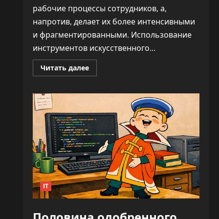
рабочие процессы сотрудников, а,
напротив, делает их более интенсивными
и фрагментированными. Использование
инструментов искусственного...
Прочитать
Читать далее
больше
о
ИИ
не
облегчает
нагрузку,
а
увеличивает
время
на
каждую
задачу
—
до
346%
IT
Половина одобренного