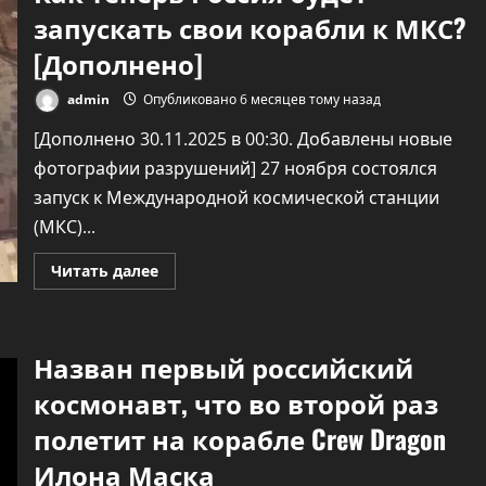
запускать свои корабли к МКС?
[Дополнено]
admin
Опубликовано 6 месяцев тому назад
[Дополнено 30.11.2025 в 00:30. Добавлены новые
фотографии разрушений] 27 ноября состоялся
запуск к Международной космической станции
Технологии
(МКС)...
Осторожно, вас
слушают мошенник
Прочитать
Читать далее
больше
о
бывшие любовники
Как
теперь
Россия
admin
Опубликовано 5 месяцев 
Назван первый российский
будет
назад
запускать
свои
космонавт, что во второй раз
корабли
к
полетит на корабле Crew Dragon
МКС?
[Дополнено]
Илона Маска