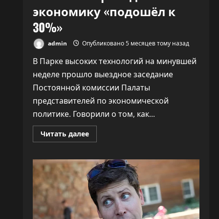
экономику «подошёл к
30%»
admin
Опубликовано 5 месяцев тому назад
В Парке высоких технологий на минувшей
неделе прошло выездное заседание
Постоянной комиссии Палаты
представителей по экономической
политике. Говорили о том, как...
Прочитать
Читать далее
больше
о
ПВТ
говорит,
что
вклад
компаний-
резидентов
в
экономику
«подошёл
к