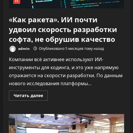
IT
«Как ракета». ИИ почти
удвоил скорость разработки
софта, не обрушив качество
admin
Опубликовано 5 месяцев тому назад
Компании всё активнее используют ИИ-
инструменты для кодинга, и это уже напрямую
отражается на скорости разработки. По данным
нового исследования платформы...
Прочитать
Читать далее
больше
о
«Как
ракета».
ИИ
почти
удвоил
скорость
разработки