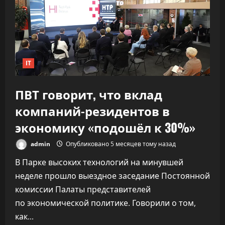
софта,
не
обрушив
качество
IT
ПВТ говорит, что вклад
компаний-резидентов в
экономику «подошёл к 30%»
admin
Опубликовано 5 месяцев тому назад
В Парке высоких технологий на минувшей
неделе прошло выездное заседание Постоянной
комиссии Палаты представителей
по экономической политике. Говорили о том,
как...