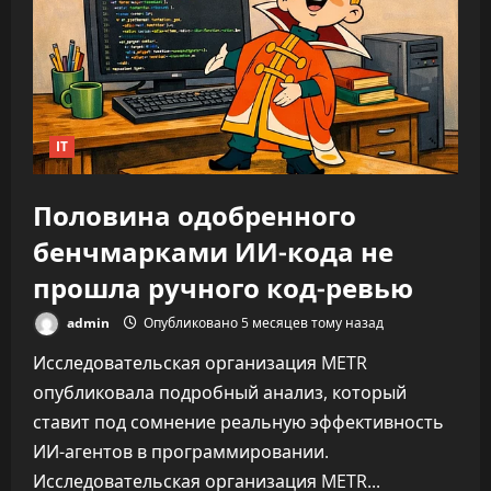
время
на
каждую
задачу
—
до
346%
IT
Половина одобренного
бенчмарками ИИ-кода не
прошла ручного код-ревью
admin
Опубликовано 5 месяцев тому назад
Исследовательская организация METR
опубликовала подробный анализ, который
ставит под сомнение реальную эффективность
ИИ-агентов в программировании.
Исследовательская организация METR...