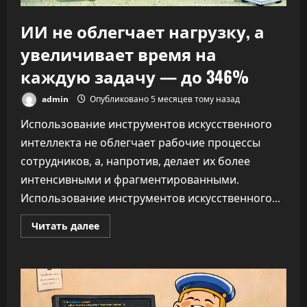
ИИ не облегчает нагрузку, а
увеличивает время на
каждую задачу — до 346%
admin
Опубликовано 5 месяцев тому назад
Использование инструментов искусственного
интеллекта не облегчает рабочие процессы
сотрудников, а, напротив, делает их более
интенсивными и фрагментированными.
Использование инструментов искусственного...
Прочитать
Читать далее
больше
о
ИИ
не
облегчает
нагрузку,
а
увеличивает