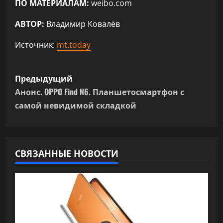
ПО МАТЕРИАЛАМ:
weibo.com
АВТОР:
Владимир Ковалёв
Источник:
mt.today
Н
Предыдущий
а
Анонс. OPPO Find N6. Планшетосмартфон с
самой невидимой складкой
в
и
г
СВЯЗАННЫЕ НОВОСТИ
а
ц
и