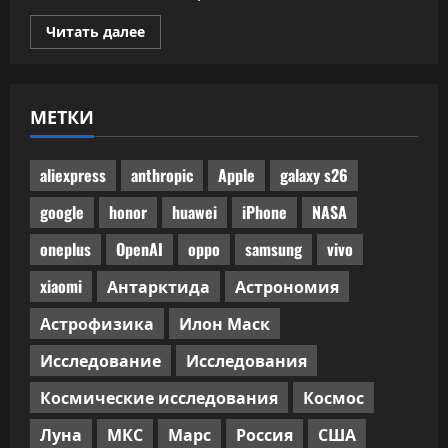
Прочитать
Читать далее
больше
о
Половина
одобренного
бенчмарками
МЕТКИ
ИИ-
кода
не
прошла
ручного
aliexpress
anthropic
Apple
galaxy s26
код-
ревью
google
honor
huawei
iPhone
NASA
oneplus
OpenAI
oppo
samsung
vivo
xiaomi
Антарктида
Астрономия
Астрофизика
Илон Маск
Исследование
Исследования
Космические исследования
Космос
Луна
МКС
Марс
Россия
США