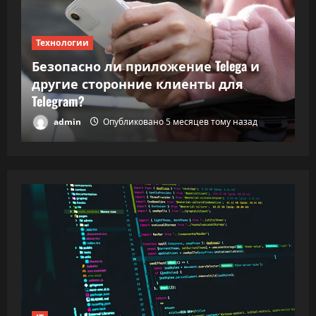
Технологии
Т
Безопасно ли приложение Telega и
ки
другие сторонние клиенты для
В
Telegram?
в
admin
Опубликовано 5 месяцев тому назад