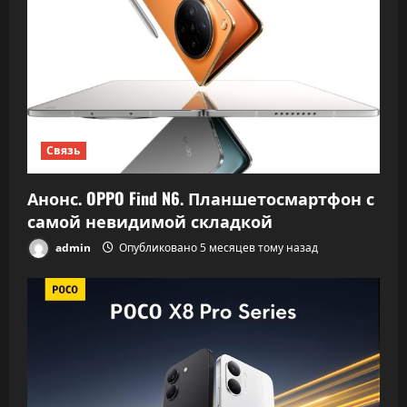
я
п
о
з
Связь
а
Анонс. OPPO Find N6. Планшетосмартфон с
п
самой невидимой складкой
admin
Опубликовано 5 месяцев тому назад
и
с
я
м