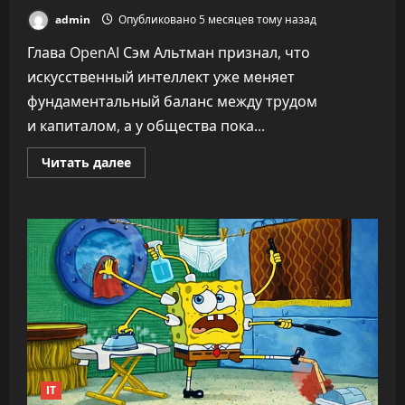
admin
Опубликовано 5 месяцев тому назад
Глава OpenAI Сэм Альтман признал, что
искусственный интеллект уже меняет
фундаментальный баланс между трудом
и капиталом, а у общества пока...
Прочитать
Читать далее
больше
о
«Никто
не
знает,
что
делать»:
CEO
OpenAI
заявил,
что
ИИ
переписывает
правила
капитализма
IT