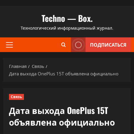
Перейти
Techno — Box.
к
содержимому
Технологический информационный журнал.
ПОДПИСАТЬСЯ
Основное
меню
Главная
Связь
Дата выхода OnePlus 15T объявлена официально
Связь
Дата выхода OnePlus 15T
объявлена официально