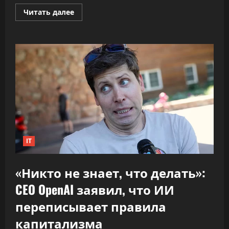
Прочитать
Читать далее
больше
о
ПВТ
говорит,
что
вклад
компаний-
резидентов
в
экономику
«подошёл
к
30%»
IT
«Никто не знает, что делать»:
CEO OpenAI заявил, что ИИ
переписывает правила
капитализма