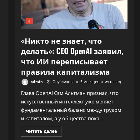
30%»
IT
«Никто не знает, что
делать»: CEO OpenAI заявил,
что ИИ переписывает
правила капитализма
admin
Опубликовано 5 месяцев тому назад
Глава OpenAI Сэм Альтман признал, что
искусственный интеллект уже меняет
фундаментальный баланс между трудом
и капиталом, а у общества пока...
Прочитать
Читать далее
больше
о