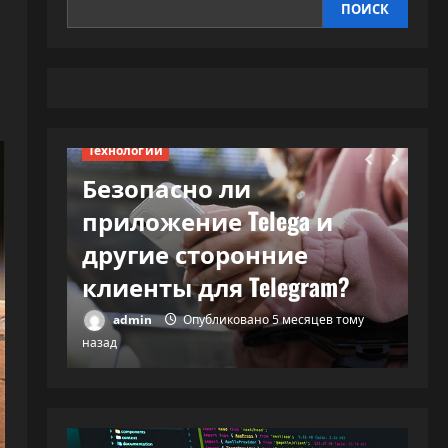
ПОИСК
Технологии
Безопасно ли
Те
приложение Telega и
В
и и…
другие сторонние
м
клиенты для Telegram?
с
тому
admin
Опубликовано 5 месяцев тому
назад
наз