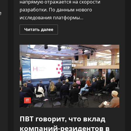
напрямую отражается на скорости
разработки. По данным нового
е
исследования платформы...
Прочитать
Читать далее
больше
о
«Как
ракета».
ИИ
почти
удвоил
скорость
разработки
софта,
не
обрушив
качество
IT
ПВТ говорит, что вклад
компаний-резидентов в