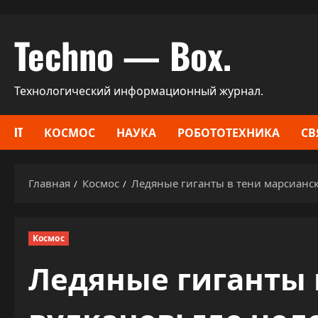
Перейти
Techno — Box.
к
содержимому
Технологический информационный журнал.
IT
КОСМОС
НАУКА
РОБОТОТЕХНИКА
СВ
Главная
Космос
Ледяные гиганты в тени марсианск
Космос
Ледяные гиганты 