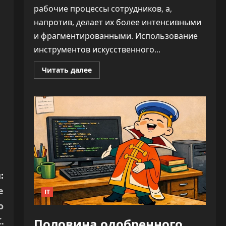
рабочие процессы сотрудников, а,
напротив, делает их более интенсивными
и фрагментированными. Использование
инструментов искусственного...
Прочитать
Читать далее
больше
о
ИИ
не
облегчает
нагрузку,
а
увеличивает
время
на
каждую
задачу
—
до
:
346%
е
IT
о
.
Половина одобренного