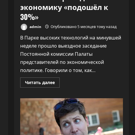
экономику «подошёл к
30%»
admin
Опубликовано 5 месяцев тому назад
В Парке высоких технологий на минувшей
неделе прошло выездное заседание
Постоянной комиссии Палаты
представителей по экономической
политике. Говорили о том, как...
Прочитать
Читать далее
больше
о
ПВТ
говорит,
что
з
вклад
компаний-
резидентов
в
экономику
«подошёл
к