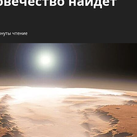
овечество найдет
инуты чтение
Технологии
Осторожно, вас
слушают мошенник
бывшие любовники
admin
Опубликовано 5 месяцев 
назад