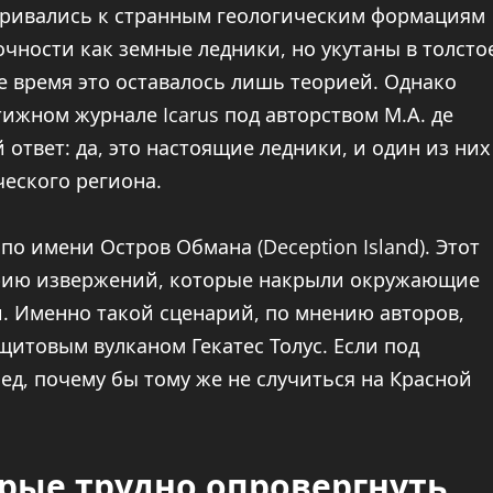
тривались к странным геологическим формациям
очности как земные ледники, но укутаны в толсто
е время это оставалось лишь теорией. Однако
ижном журнале Icarus под авторством М.А. де
 ответ: да, это настоящие ледники, и один из них
ческого региона.
о имени Остров Обмана (Deception Island). Этот
серию извержений, которые накрыли окружающие
. Именно такой сценарий, по мнению авторов,
щитовым вулканом Гекатес Толус. Если под
ед, почему бы тому же не случиться на Красной
орые трудно опровергнуть