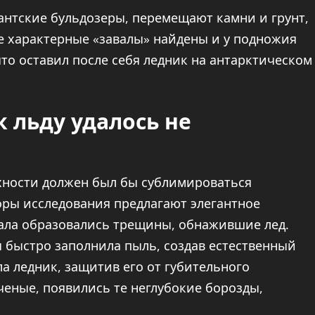
гантские бульдозеры, перемещают камни и грунт,
е характерные «завалы» найдены и у подножия
то оставил после себя ледник на антарктическом
 льду удалось не
хности должен был бы сублимироваться
торы исследования предлагают элегантное
чала образовались трещины, обнажившие лед.
ы быстро заполнила пыль, создав естественный
а ледник, защитив его от губительного
ченые, появились те неглубокие борозды,