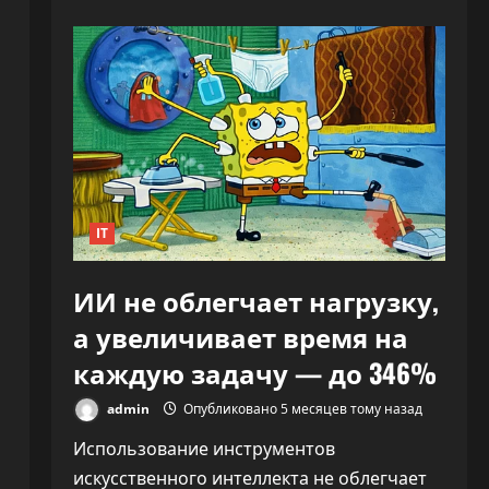
«Никто
не
знает,
что
делать»:
CEO
OpenAI
заявил,
что
ИИ
переписывает
правила
капитализма
IT
ИИ не облегчает нагрузку,
а увеличивает время на
каждую задачу — до 346%
admin
Опубликовано 5 месяцев тому назад
Использование инструментов
искусственного интеллекта не облегчает