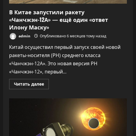
В Китае запустили ракету
«Чанчжэн-12А» — ещё один «ответ
Илону Маску»
admin
Опубликовано 6 месяцев тому назад
Китай осуществил первый запуск своей новой
ракеты-носителя (РН) среднего класса
«Чанчжэн-12A». Это новая версия РН
«Чанчжэн-12», первый...
Прочитать
Читать далее
больше
о
В
Китае
запустили
ракету
«Чанчжэн-12А»
—
ещё
один
«ответ
Илону