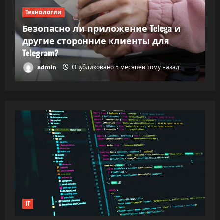
Технологии
Т
Безопасно ли приложение Telega и
ки
другие сторонние клиенты для
В
Telegram?
в
admin
Опубликовано 5 месяцев тому назад
IT