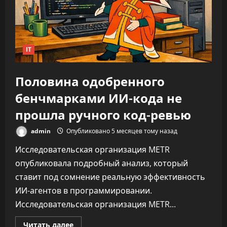
задачу
—
до
346%
IT
Половина одобренного
бенчмарками ИИ-кода не
прошла ручного код-ревью
admin
Опубликовано 5 месяцев тому назад
Исследовательская организация METR
опубликовала подробный анализ, который
ставит под сомнение реальную эффективность
ИИ-агентов в программировании.
Исследовательская организация METR...
Прочитать
Читать далее