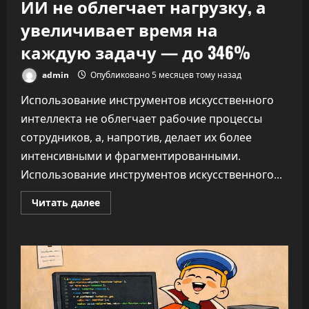
ИИ не облегчает нагрузку, а
увеличивает время на
каждую задачу — до 346%
admin
Опубликовано 5 месяцев тому назад
Использование инструментов искусственного
интеллекта не облегчает рабочие процессы
сотрудников, а, напротив, делает их более
интенсивными и фрагментированными.
Использование инструментов искусственного...
Прочитать
Читать далее
больше
о
ИИ
не
облегчает
нагрузку,
а
увеличивает
время
на
каждую