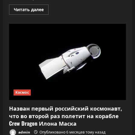
Прочитать
Читать далее
больше
о
Дата-
центры
в
космосе:
Маск
строит
планы,
Альтман
говорит,
что
«это
просто
смешно»
Космос
Назван первый российский космонавт,
что во второй раз полетит на корабле
Crew Dragon Илона Маска
admin
Опубликовано 6 месяцев тому назад