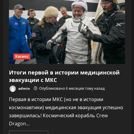
в
космос
запущен
новейший
«охотник
за
экзопланетами»
Pandora
Космос
Итоги первой в истории медицинской
эвакуации с МКС
admin
Опубликовано 6 месяцев тому назад
Первая в истории МКС (но не в истории
космонавтики) медицинская эвакуация успешно
завершилась! Космический корабль Crew
Dragon...