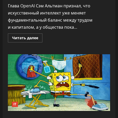
Глава OpenAI Сэм Альтман признал, что
искусственный интеллект уже меняет
фундаментальный баланс между трудом
и капиталом, а у общества пока...
Прочитать
Читать далее
больше
о
«Никто
не
знает,
что
делать»:
CEO
OpenAI
заявил,
что
ИИ
переписывает
правила
капитализма
IT