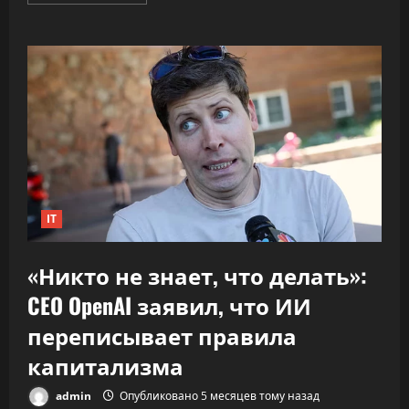
больше
о
ПВТ
говорит,
что
вклад
компаний-
резидентов
в
экономику
«подошёл
к
30%»
IT
«Никто не знает, что делать»:
CEO OpenAI заявил, что ИИ
переписывает правила
капитализма
admin
Опубликовано 5 месяцев тому назад