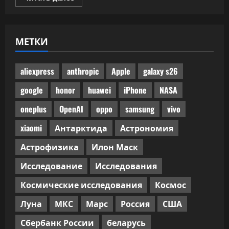
больше
о
Половина
одобренного
бенчмарками
МЕТКИ
ИИ-
кода
не
прошла
ручного
aliexpress
anthropic
Apple
galaxy s26
код-
ревью
google
honor
huawei
iPhone
NASA
oneplus
OpenAI
oppo
samsung
vivo
xiaomi
Антарктида
Астрономия
Астрофизика
Илон Маск
Исследование
Исследования
Космические исследования
Космос
Луна
МКС
Марс
Россия
США
Сбербанк России
беларусь