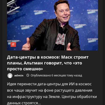
Илон
Маск
подписал
соглашение
с
Пентагоном
об
использовании
Grok
IT
Дата-центры в космосе: Маск строит
планы, Альтман говорит, что «это
просто смешно»
admin
Опубликовано 6 месяцев тому назад
Идея перенести дата-центры для ИИ в космос
все чаще звучит на фоне растущего давления
на инфраструктуру на Земле. Центры обработки
данных строятся...