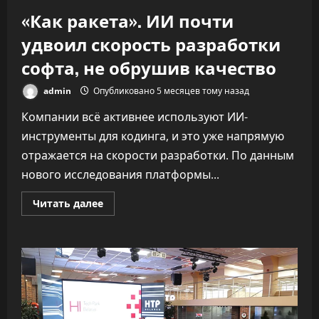
«Как ракета». ИИ почти
удвоил скорость разработки
софта, не обрушив качество
admin
Опубликовано 5 месяцев тому назад
Компании всё активнее используют ИИ-
инструменты для кодинга, и это уже напрямую
отражается на скорости разработки. По данным
нового исследования платформы...
Прочитать
Читать далее
больше
о
«Как
ракета».
ИИ
почти
удвоил
скорость
разработки
софта,
не