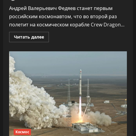
Андрей Валерьевич Федяев станет первым
российским космонавтом, что во второй раз
полетит на космическом корабле Crew Dragon...
Прочитать
Читать далее
больше
о
Назван
первый
российский
космонавт,
что
во
второй
раз
полетит
на
корабле
Crew
Dragon
Илона
Маска
Космос