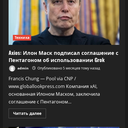
Техника
Axios: Илон Маск подписал соглашение с
Пентагоном об использовании Grok
admin
Опубликовано 5 месяцев тому назад
Francis Chung — Pool via CNP /
www.globallookpress.com Компания xAI,
основанная Илоном Маском, заключила
соглашение с Пентагоном...
Прочитать
Читать далее
больше
о
Axios: