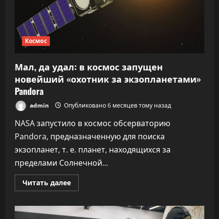
Маску»
Космос
Мал, да удал: в космос запущен
новейший «охотник за экзопланетами»
Pandora
admin
Опубликовано 6 месяцев тому назад
NASA запустило в космос обсерваторию
Pandora, предназначенную для поиска
экзопланет, т. е. планет, находящихся за
пределами Солнечной...
Прочитать
Читать далее
больше
о
Мал,
да
удал: