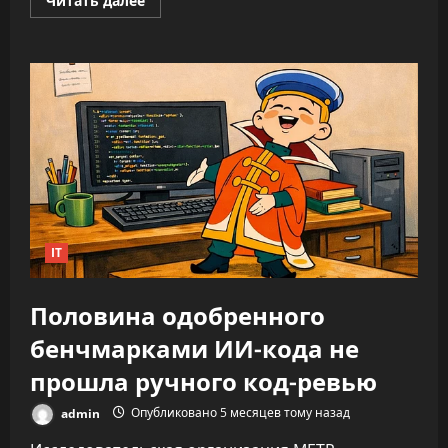
Читать далее
больше
о
ИИ
не
облегчает
нагрузку,
а
увеличивает
время
на
каждую
задачу
—
до
346%
IT
Половина одобренного
бенчмарками ИИ-кода не
прошла ручного код-ревью
admin
Опубликовано 5 месяцев тому назад