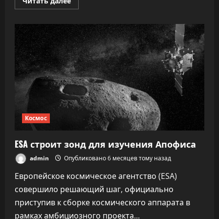
Прочитать
Читать далее
больше
о
В
Китае
запустили
ракету
«Чанчжэн-12А»
—
ещё
один
«ответ
Илону
Маску»
Космос
ESA строит зонд для изучения Апофиса
admin
Опубликовано 6 месяцев тому назад
Европейское космическое агентство (ESA)
совершило решающий шаг, официально
приступив к сборке космического аппарата в
рамках амбициозного проекта...