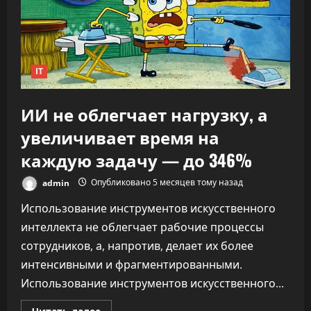
что
ИИ
переписывает
правила
капитализма
IT
ИИ не облегчает нагрузку, а
увеличивает время на
каждую задачу — до 346%
admin
Опубликовано 5 месяцев тому назад
Использование инструментов искусственного
интеллекта не облегчает рабочие процессы
сотрудников, а, напротив, делает их более
интенсивными и фрагментированными.
Использование инструментов искусственного...
Прочитать