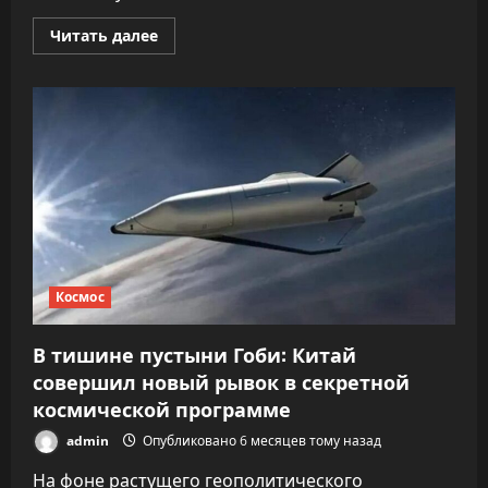
Прочитать
Читать далее
больше
о
Отличные
новости:
найдена
замена
рухнувшей
на
Байконуре
кабине
обслуживания.
Почему
это
очень
важно?
Космос
В тишине пустыни Гоби: Китай
совершил новый рывок в секретной
космической программе
admin
Опубликовано 6 месяцев тому назад
На фоне растущего геополитического