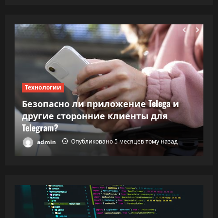
Технологии
Т
Безопасно ли приложение Telega и
ки
другие сторонние клиенты для
В
Telegram?
в
admin
Опубликовано 5 месяцев тому назад