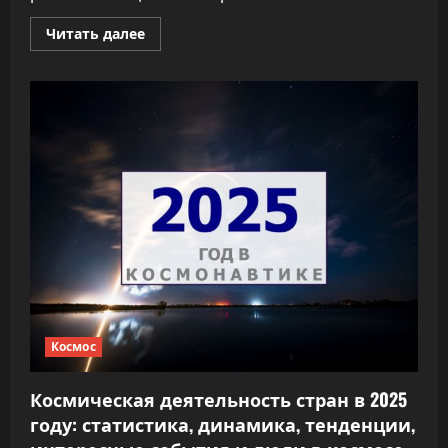
Прочитать
Читать далее
больше
о
ESA
строит
зонд
для
изучения
Апофиса
Космос
Космическая деятельность стран в 2025
году: статистика, динамика, тенденции,