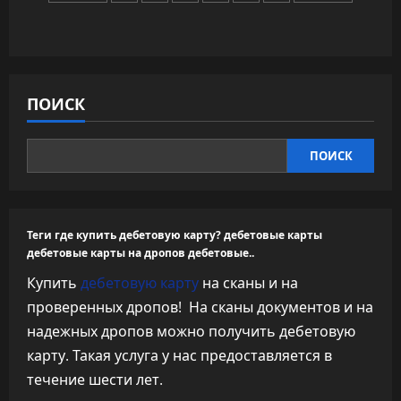
грибы
записей
на
МКС
добывают
металлы
из
метеоритов
ПОИСК
ПОИСК
Теги где купить дебетовую карту? дебетовые карты
дебетовые карты на дропов дебетовые..
Купить
дебетовую карту
на сканы и на
проверенных дропов! ​ На сканы документов и на
надежных дропов можно получить дебетовую
карту. Такая услуга у нас предоставляется в
течение шести лет.