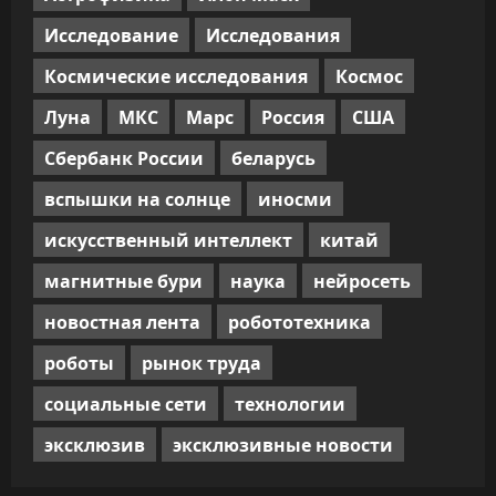
Исследование
Исследования
Космические исследования
Космос
Луна
МКС
Марс
Россия
США
Сбербанк России
беларусь
вспышки на солнце
иносми
искусственный интеллект
китай
магнитные бури
наука
нейросеть
новостная лента
робототехника
роботы
рынок труда
социальные сети
технологии
эксклюзив
эксклюзивные новости