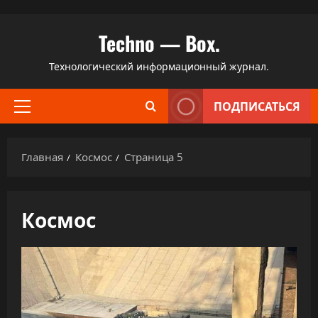
Перейти
Techno — Box.
к
содержимому
Технологический информационный журнал.
ПОДПИСАТЬСЯ
Основное
меню
Главная
Космос
Страница 5
Космос