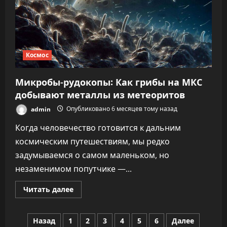
«охотник
за
экзопланетами»
Pandora
Космос
Микробы-рудокопы: Как грибы на МКС
добывают металлы из метеоритов
admin
Опубликовано 6 месяцев тому назад
Когда человечество готовится к дальним
космическим путешествиям, мы редко
задумываемся о самом маленьком, но
незаменимом попутчике —...
Прочитать
Читать далее
больше
о
Микробы-
Пагинация
рудокопы:
Назад
1
2
3
4
5
6
Далее
Как