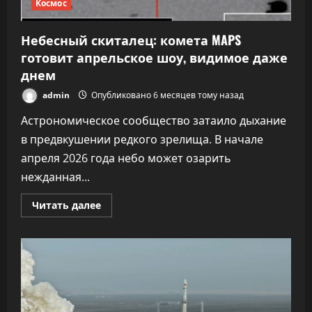
Космос
Небесный скиталец: комета MAPS
готовит апрельское шоу, видимое даже
днем
admin
Опубликовано 6 месяцев тому назад
Астрономическое сообщество затаило дыхание
в предвкушении редкого зрелища. В начале
апреля 2026 года небо может озарить
нежданная...
Прочитать
Читать далее
больше
о
Небесный
скиталец:
комета
MAPS
готовит
апрельское
шоу,
видимое
даже