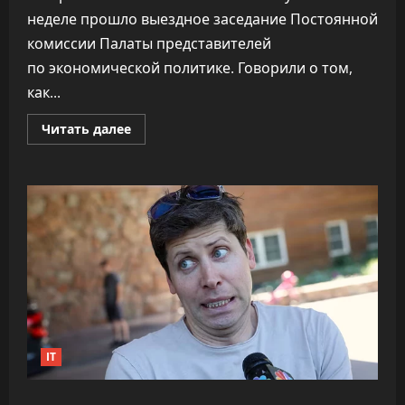
неделе прошло выездное заседание Постоянной
комиссии Палаты представителей
по экономической политике. Говорили о том,
как...
Прочитать
Читать далее
больше
о
ПВТ
говорит,
что
вклад
компаний-
резидентов
в
экономику
«подошёл
к
30%»
IT