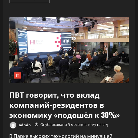
больше
о
«Как
ракета».
ИИ
почти
удвоил
скорость
разработки
софта,
не
обрушив
качество
IT
ПВТ говорит, что вклад
компаний-резидентов в
экономику «подошёл к 30%»
admin
Опубликовано 5 месяцев тому назад
В Парке высоких технологий на минувшей