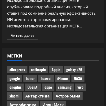
Исследовательская организация METR
опубликовала подробный анализ, который
ставит под сомнение реальную эффективность
ИИ-агентов в программировании.
Исследовательская организация METR...
Прочитать
Читать далее
больше
о
Половина
одобренного
бенчмарками
МЕТКИ
ИИ-
кода
не
прошла
ручного
aliexpress
anthropic
Apple
galaxy s26
код-
ревью
google
honor
huawei
iPhone
NASA
oneplus
OpenAI
oppo
samsung
vivo
xiaomi
Антарктида
Астрономия
Астрофизика
Илон Маск