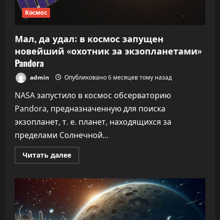
Космос
Мал, да удал: в космос запущен
новейший «охотник за экзопланетами»
Pandora
admin
Опубликовано 6 месяцев тому назад
NASA запустило в космос обсерваторию
Pandora, предназначенную для поиска
экзопланет, т. е. планет, находящихся за
пределами Солнечной...
Прочитать
Читать далее
больше
о
Мал,
да
удал:
в
космос
запущен
новейший