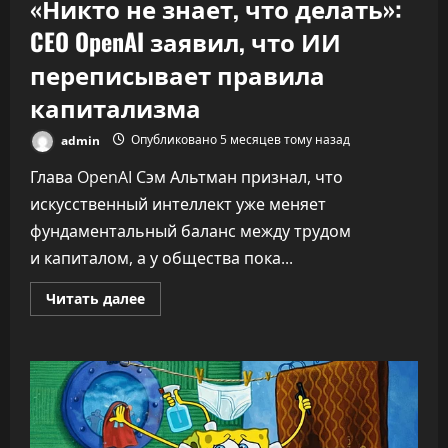
«Никто не знает, что делать»:
CEO OpenAI заявил, что ИИ
переписывает правила
капитализма
admin
Опубликовано 5 месяцев тому назад
Глава OpenAI Сэм Альтман признал, что
искусственный интеллект уже меняет
фундаментальный баланс между трудом
и капиталом, а у общества пока...
Прочитать
Читать далее
больше
о
«Никто
не
знает,
что
делать»:
CEO
OpenAI
заявил,