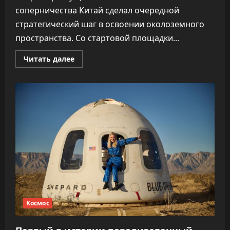
соперничества Китай сделал очередной
стратегический шаг в освоении околоземного
пространства. Со стартовой площадки...
Прочитать
Читать далее
больше
о
В
тишине
пустыни
Гоби:
Китай
совершил
новый
рывок
в
секретной
космической
программе
Космос
Первый в истории парализованный