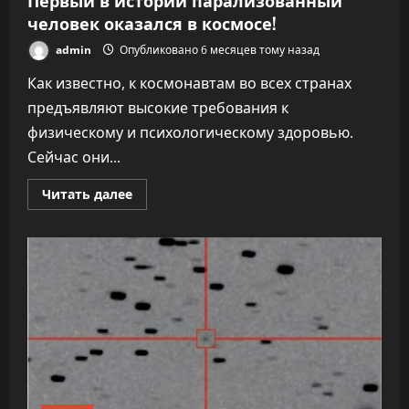
человек оказался в космосе!
admin
Опубликовано 6 месяцев тому назад
Как известно, к космонавтам во всех странах
предъявляют высокие требования к
физическому и психологическому здоровью.
Сейчас они...
Прочитать
Читать далее
больше
о
Первый
в
истории
парализованный
человек
оказался
в
космосе!