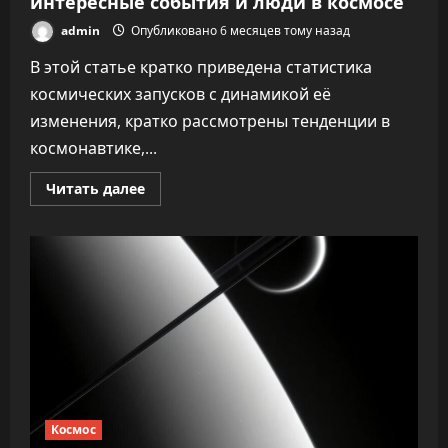
интересные события и люди в космосе
admin
Опубликовано 6 месяцев тому назад
В этой статье кратко приведена статистика
космических запусков с динамикой её
изменения, кратко рассмотрены тенденции в
космонавтике,...
Прочитать
Читать далее
больше
о
Космическая
деятельность
стран
в
2025
году:
статистика,
динамика,
тенденции,
интересные
события
и
люди
в
космосе
Космос