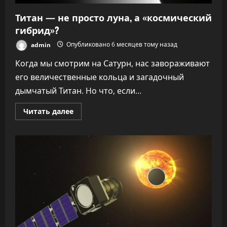
Титан — не просто луна, а «космический
гибрид»?
admin
Опубликовано 6 месяцев тому назад
Когда мы смотрим на Сатурн, нас завораживают
его величественные кольца и загадочный
дымчатый Титан. Но что, если...
Прочитать
Читать далее
больше
о
Титан
—
не
просто
луна,
а
«космический
гибрид»?