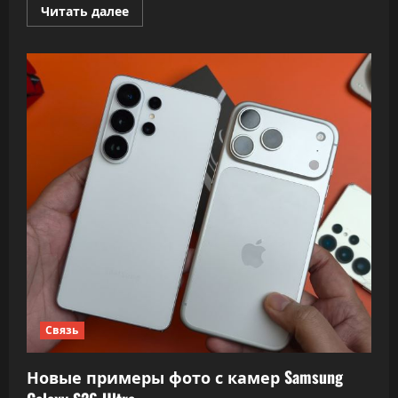
Прочитать
Читать далее
больше
о
Топ-10
самых
продаваемых
смартфонов
в
Европе
и
общие
итоги
2025
года
Связь
Новые примеры фото с камер Samsung