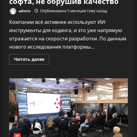
софта, не обрушив качество
admin
Опубликовано 5 месяцев тому назад
Компании всё активнее используют ИИ-
инструменты для кодинга, и это уже напрямую
отражается на скорости разработки. По данным
нового исследования платформы...
Прочитать
Читать далее
больше
о
«Как
ракета».
ИИ
почти
удвоил
скорость
разработки
софта,
не
обрушив
качество
IT