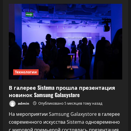
Samsung
обманула
СМИ
о
важном
параметре
дисплея
серии
Galaxy
S26
Технологии
В галерее Sistema прошла презентация
новинок Samsung Galaxystore
admin
Опубликовано 5 месяцев тому назад
На мероприятии Samsung Galaxystore в галерее
современного искусства Sistema одновременно
с мировой премьерой состоялась презентация