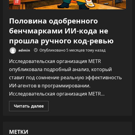
IT
Половина одобренного
бенчмарками ИИ-кода не
прошла ручного код-ревью
admin
Опубликовано 5 месяцев тому назад
Исследовательская организация METR
опубликовала подробный анализ, который
ставит под сомнение реальную эффективность
ИИ-агентов в программировании.
Исследовательская организация METR...
Прочитать
Читать далее
больше
о
Половина
одобренного
бенчмарками
МЕТКИ
ИИ-