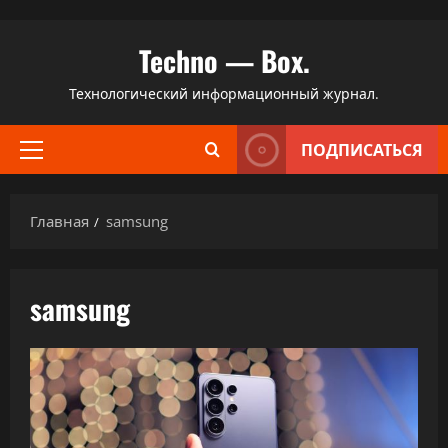
Перейти
Techno — Box.
к
содержимому
Технологический информационный журнал.
ПОДПИСАТЬСЯ
Основное
меню
Главная
samsung
samsung