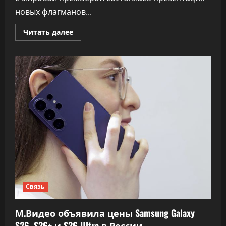
новых флагманов...
Прочитать
Читать далее
больше
о
В
галерее
Sistema
прошла
презентация
новинок
Samsung
Galaxystore
Связь
М.Видео объявила цены Samsung Galaxy
S26, S26+ и S26 Ultra в России