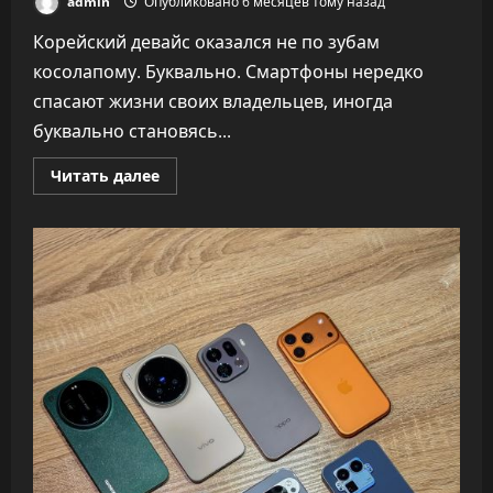
admin
Опубликовано 6 месяцев тому назад
Корейский девайс оказался не по зубам
косолапому. Буквально. Смартфоны нередко
спасают жизни своих владельцев, иногда
буквально становясь...
Прочитать
Читать далее
больше
о
Смартфон
Samsung
спас
жизнь
русского
сноубордиста
от
напавшего
медведя