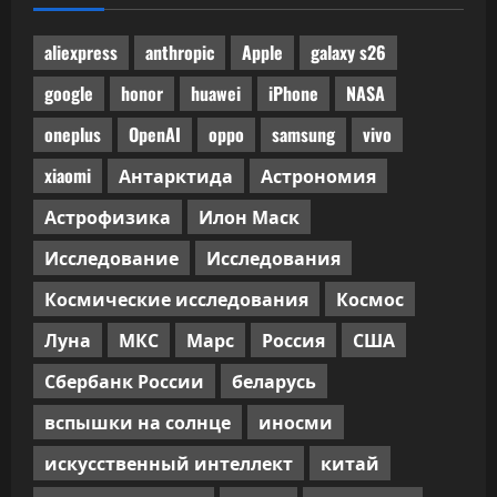
кода
не
прошла
ручного
aliexpress
anthropic
Apple
galaxy s26
код-
ревью
google
honor
huawei
iPhone
NASA
oneplus
OpenAI
oppo
samsung
vivo
xiaomi
Антарктида
Астрономия
Астрофизика
Илон Маск
Исследование
Исследования
Космические исследования
Космос
Луна
МКС
Марс
Россия
США
Сбербанк России
беларусь
вспышки на солнце
иносми
искусственный интеллект
китай