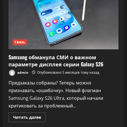
фишек
камер
Galaxy
S26
Ultra
в
S25
Ultra
Связь
Samsung обманула СМИ о важном
параметре дисплея серии Galaxy S26
admin
Опубликовано 5 месяцев тому назад
Предзаказы собраны? Теперь можно
признавать «ошибочку». Новый флагман
Samsung Galaxy S26 Ultra, который начали
критиковать за проблемный...
Прочитать
Читать далее
больше
о