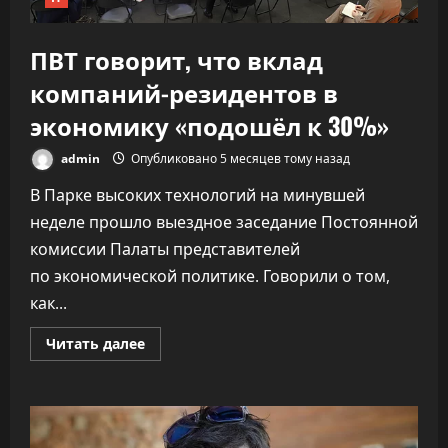
ПВТ говорит, что вклад
компаний-резидентов в
экономику «подошёл к 30%»
admin
Опубликовано 5 месяцев тому назад
В Парке высоких технологий на минувшей
неделе прошло выездное заседание Постоянной
комиссии Палаты представителей
по экономической политике. Говорили о том,
как...
Прочитать
Читать далее
больше
о
ПВТ
говорит,
что
вклад
компаний-