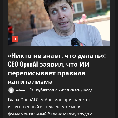
резидентов
в
экономику
«подошёл
к
30%»
IT
«Никто не знает, что делать»:
CEO OpenAI заявил, что ИИ
переписывает правила
капитализма
admin
Опубликовано 5 месяцев тому назад
Глава OpenAI Сэм Альтман признал, что
искусственный интеллект уже меняет
фундаментальный баланс между трудом