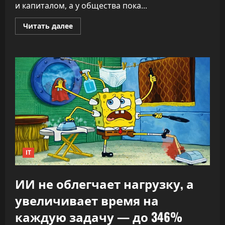
и капиталом, а у общества пока...
Прочитать
Читать далее
больше
о
«Никто
не
знает,
что
делать»:
CEO
OpenAI
заявил,
что
ИИ
переписывает
правила
капитализма
IT
ИИ не облегчает нагрузку, а
увеличивает время на
каждую задачу — до 346%