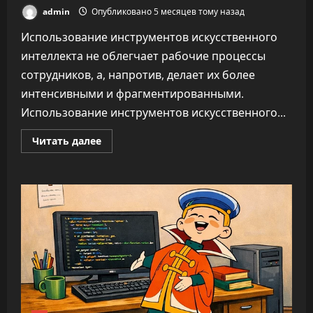
admin
Опубликовано 5 месяцев тому назад
Использование инструментов искусственного
интеллекта не облегчает рабочие процессы
сотрудников, а, напротив, делает их более
интенсивными и фрагментированными.
Использование инструментов искусственного...
Прочитать
Читать далее
больше
о
ИИ
не
облегчает
нагрузку,
а
увеличивает
время
на
каждую
задачу
—
до
346%