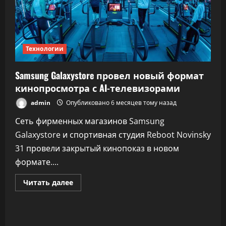
Сети
уже
появились
живые
фото
Технологии
Samsung Galaxystore провел новый формат
кинопросмотра с AI-телевизорами
admin
Опубликовано 6 месяцев тому назад
Сеть фирменных магазинов Samsung
Galaxystore и спортивная студия Reboot Novinsky
31 провели закрытый кинопоказ в новом
формате....
Прочитать
Читать далее
больше
о
Samsung
Galaxystore
провел
новый