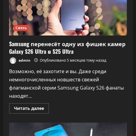
Связь
Samsung перенесёт одну из фишек камер
Galaxy S26 Ultra в S25 Ultra
admin
Опубликовано 5 месяцев тому назад
Возможно, её захотите и вы. Даже среди
немногочисленных новшеств свежей
флагманской серии Samsung Galaxy S26 фанаты
находят...
Прочитать
Читать далее
больше
о
Samsung
перенесёт
одну
из