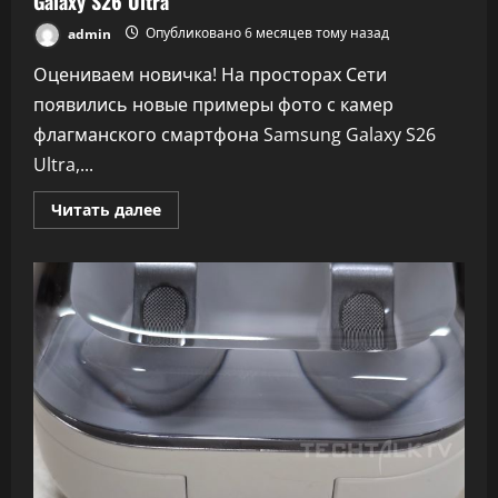
Galaxy S26 Ultra
admin
Опубликовано 6 месяцев тому назад
Оцениваем новичка! На просторах Сети
появились новые примеры фото с камер
флагманского смартфона Samsung Galaxy S26
Ultra,...
Прочитать
Читать далее
больше
о
Новые
примеры
фото
с
камер
Samsung
Galaxy
S26
Ultra