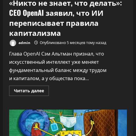
«Никто не знает, что делать»:
CEO OpenAI заявил, что ИИ
переписывает правила
капитализма
admin
Опубликовано 5 месяцев тому назад
Глава OpenAI Сэм Альтман признал, что
искусственный интеллект уже меняет
фундаментальный баланс между трудом
и капиталом, а у общества пока...
Прочитать
Читать далее
больше
о
«Никто
не
знает,
что
делать»:
CEO
OpenAI
заявил,