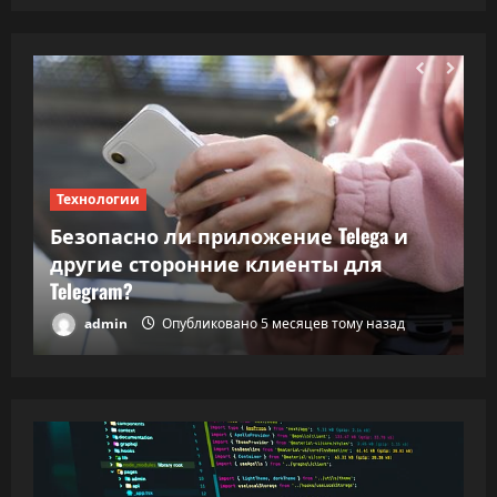
Технологии
Т
Безопасно ли приложение Telega и
ки
другие сторонние клиенты для
В
Telegram?
в
admin
Опубликовано 5 месяцев тому назад