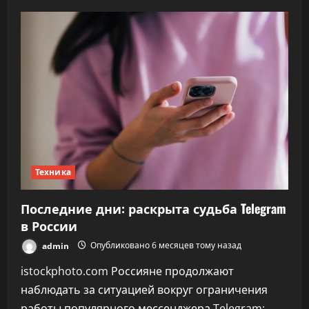
Раевский
посоветовал
сохранить
фото
и
файлы
перед
блокировкой
Telegram
Техника
Последние дни: раскрыта судьба Telegram
в России
admin
Опубликовано 6 месяцев тому назад
istockphoto.com Россияне продолжают
наблюдать за ситуацией вокруг ограничения
работы популярного мессенджера Telegram: