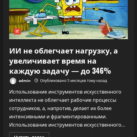
что
ИИ
переписывает
правила
капитализма
IT
ИИ не облегчает нагрузку, а
увеличивает время на
каждую задачу — до 346%
admin
Опубликовано 5 месяцев тому назад
Использование инструментов искусственного
интеллекта не облегчает рабочие процессы
сотрудников, а, напротив, делает их более
интенсивными и фрагментированными.
Использование инструментов искусственного...
Прочитать