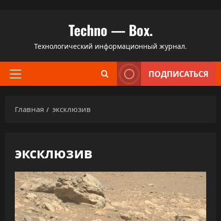
Перейти
Techno — Box.
к
содержимому
Технологический информационный журнал.
ПОДПИСАТЬСЯ
Основное
меню
Главная
эксклюзив
эксклюзив