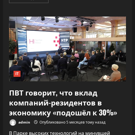
больше
о
«Как
ракета».
ИИ
почти
удвоил
скорость
разработки
софта,
не
обрушив
качество
IT
ПВТ говорит, что вклад
компаний-резидентов в
экономику «подошёл к 30%»
admin
Опубликовано 5 месяцев тому назад
В Парке высоких технологий на минувшей