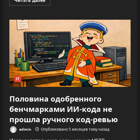
Читать далее
больше
о
ИИ
не
облегчает
нагрузку,
а
увеличивает
время
на
каждую
задачу
—
до
346%
IT
Половина одобренного
бенчмарками ИИ-кода не
прошла ручного код-ревью
admin
Опубликовано 5 месяцев тому назад