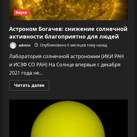
Наука
Астроном Богачев: снижение солнечной
активности благоприятно для людей
admin
Опубликовано 6 месяцев тому назад
Лаборатория солнечной астрономии (ИКИ РАН
и ИСЗФ СО РАН) На Солнце впервые с декабря
2021 года не...
Прочитать
Читать далее
больше
о
Астроном
Богачев:
снижение
солнечной
активности
благоприятно
для
людей