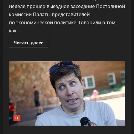
неделе прошло выездное заседание Постоянной
комиссии Палаты представителей
по экономической политике. Говорили о том,
как...
Прочитать
Читать далее
больше
о
ПВТ
говорит,
что
вклад
компаний-
резидентов
в
экономику
«подошёл
к
30%»
IT