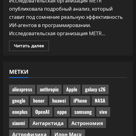
Исследовательская организация METR
опубликовала подробный анализ, который
ставит под сомнение реальную эффективность
ИИ-агентов в программировании.
Исследовательская организация METR...
Прочитать
Читать далее
больше
о
Половина
одобренного
бенчмарками
МЕТКИ
ИИ-
кода
не
прошла
ручного
aliexpress
anthropic
Apple
galaxy s26
код-
ревью
google
honor
huawei
iPhone
NASA
oneplus
OpenAI
oppo
samsung
vivo
xiaomi
Антарктида
Астрономия
Астрофизика
Илон Маск