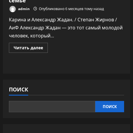
admin
Опубликовано 6 месяцев тому назад
Карина и Александр Жадан. / Степан Жирнов /
АиФ Александр Жадан — это тот самый молодой
человек, который...
Прочитать
Читать далее
больше
о
Назло
скептикам.
Нашедший
жену
с
помощью
ИИ
ПОИСК
Жадан
рассказал
о
своей
семье
ПОИСК