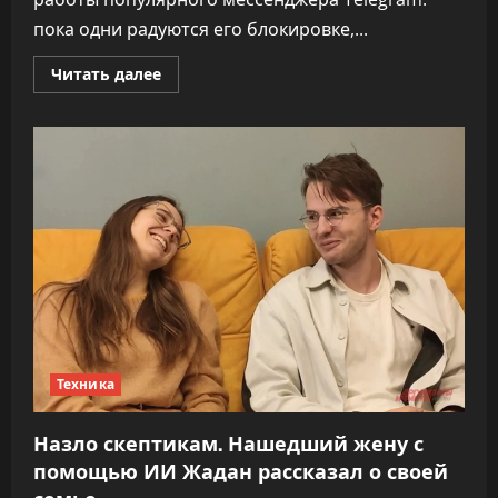
пока одни радуются его блокировке,...
Прочитать
Читать далее
больше
о
Последние
дни:
раскрыта
судьба
Telegram
в
России
Техника
Назло скептикам. Нашедший жену с
помощью ИИ Жадан рассказал о своей
семье