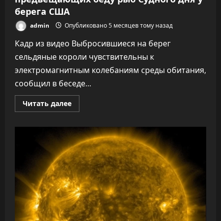
берега США
admin
Опубликовано 5 месяцев тому назад
Кадр из видео Выбросившиеся на берег
сельдяные короли чувствительны к
электромагнитным колебаниям среды обитания,
сообщил в беседе...
Прочитать
Читать далее
больше
о
Океанолог
объяснил
появление
предвещающих
беду
рыб
Судного
дня
у
берега
США