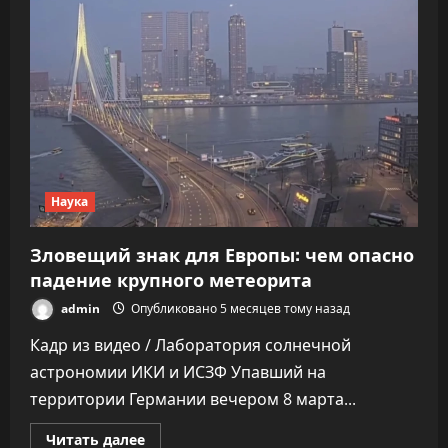
в
платье:
астроном
раскрыл
странные
находки
на
Марсе
Наука
Зловещий знак для Европы: чем опасно
падение крупного метеорита
admin
Опубликовано 5 месяцев тому назад
Кадр из видео / Лаборатория солнечной
астрономии ИКИ и ИСЗФ Упавший на
территории Германии вечером 8 марта...
Прочитать
Читать далее