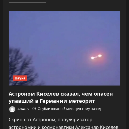
больше
о
Зловещий
знак
для
Европы:
чем
опасно
падение
крупного
метеорита
Наука
Астроном Киселев сказал, чем опасен
упавший в Германии метеорит
admin
Опубликовано 5 месяцев тому назад
Скриншот Астроном, популяризатор
астрономии и космонавтики Александр Киселев