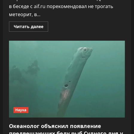
в беседе с aif.ru порекомендовал не трогать
метеорит, в...
Прочитать
Читать далее
больше
о
Астроном
Киселев
сказал,
чем
опасен
упавший
в
Германии
метеорит
Наука
Океанолог объяснил появление
предвещающих беду рыб Судного дня у