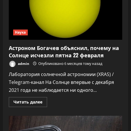
Наука
Астроном Богачев объяснил, почему на
Солнце исчезли пятна 22 февраля
admin
Опубликовано 6 месяцев тому назад
Лаборатория солнечной астрономии (XRAS) /
Telegram-канал На Солнце впервые с декабря
2021 года не наблюдается ни одного...
Прочитать
Читать далее
больше
о
Астроном
Богачев
объяснил,
почему
на