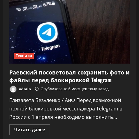
Солнце
исчезли
пятна
22
февраля
Техника
Раевский посоветовал сохранить фото и
файлы перед блокировкой Telegram
admin
Опубликовано 6 месяцев тому назад
Елизавета Безуленко / АиФ Перед возможной
полной блокировкой мессенджера Telegram в
России с 1 апреля необходимо выполнить...
Прочитать
Читать далее
больше
о