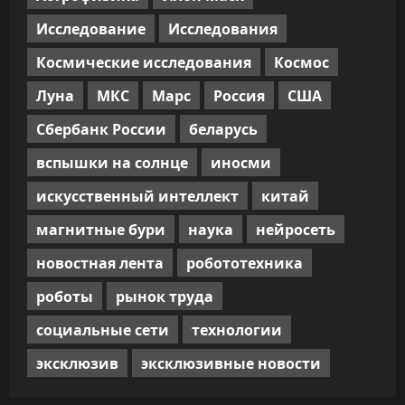
Исследование
Исследования
Космические исследования
Космос
Луна
МКС
Марс
Россия
США
Сбербанк России
беларусь
вспышки на солнце
иносми
искусственный интеллект
китай
магнитные бури
наука
нейросеть
новостная лента
робототехника
роботы
рынок труда
социальные сети
технологии
эксклюзив
эксклюзивные новости