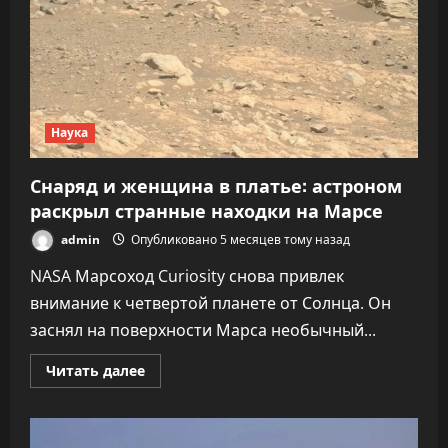
Наука
Снаряд и женщина в платье: астроном
раскрыл странные находки на Марсе
admin
Опубликовано 5 месяцев тому назад
NASA Марсоход Curiosity снова привлек
внимание к четвертой планете от Солнца. Он
заснял на поверхности Марса необычный...
Прочитать
Читать далее
больше
о
Снаряд
и
женщина