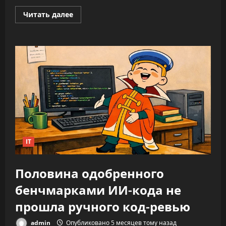
Прочитать
Читать далее
больше
о
ИИ
не
облегчает
нагрузку,
а
увеличивает
время
на
каждую
задачу
—
до
346%
IT
Половина одобренного
бенчмарками ИИ-кода не
прошла ручного код-ревью
admin
Опубликовано 5 месяцев тому назад