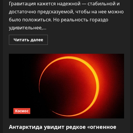
Гравитация кажется надежной — стабильной и
достаточно предсказуемой, чтобы на нее можно
было положиться. Но реальность гораздо
удивительнее,...
Прочитать
Читать далее
больше
о
Антарктида
расположена
над
самой
мощной
«гравитационной
дырой»
на
Земле
Космос
Антарктида увидит редкое «огненное