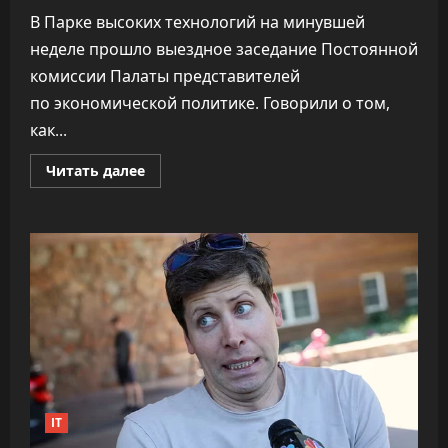
В Парке высоких технологий на минувшей
неделе прошло выездное заседание Постоянной
комиссии Палаты представителей
по экономической политике. Говорили о том,
как...
Прочитать
Читать далее
больше
о
ПВТ
говорит,
что
вклад
компаний-
резидентов
в
экономику
«подошёл
к
30%»
IT