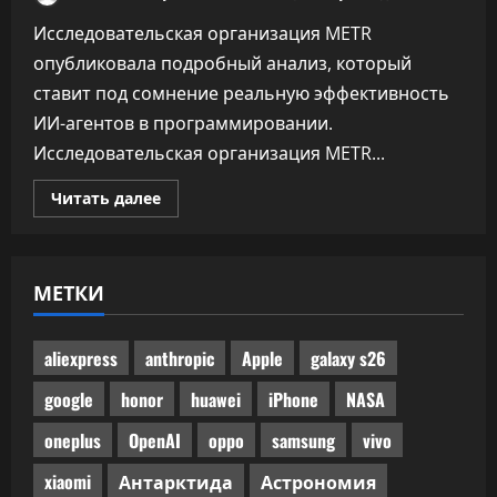
Исследовательская организация METR
опубликовала подробный анализ, который
ставит под сомнение реальную эффективность
ИИ-агентов в программировании.
Исследовательская организация METR...
Прочитать
Читать далее
больше
о
Половина
одобренного
бенчмарками
МЕТКИ
ИИ-
кода
не
прошла
ручного
aliexpress
anthropic
Apple
galaxy s26
код-
ревью
google
honor
huawei
iPhone
NASA
oneplus
OpenAI
oppo
samsung
vivo
xiaomi
Антарктида
Астрономия