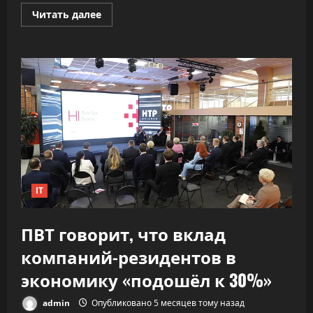
Прочитать
Читать далее
больше
о
«Как
ракета».
ИИ
почти
удвоил
скорость
разработки
софта,
не
обрушив
качество
IT
ПВТ говорит, что вклад
компаний-резидентов в
экономику «подошёл к 30%»
admin
Опубликовано 5 месяцев тому назад