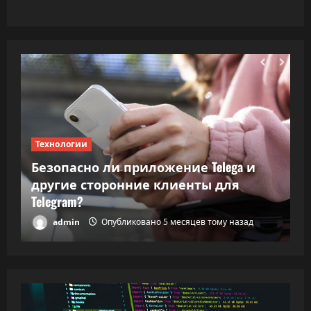
Технологии
Т
Безопасно ли приложение Telega и
ки
другие сторонние клиенты для
В
Telegram?
в
admin
Опубликовано 5 месяцев тому назад