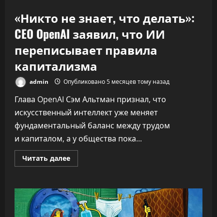
«Никто не знает, что делать»:
CEO OpenAI заявил, что ИИ
переписывает правила
капитализма
admin
Опубликовано 5 месяцев тому назад
Глава OpenAI Сэм Альтман признал, что
искусственный интеллект уже меняет
фундаментальный баланс между трудом
и капиталом, а у общества пока...
Прочитать
Читать далее
больше
о
«Никто
не
знает,
что
делать»:
CEO