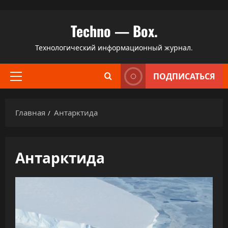
Перейти
Techno — Box.
к
содержимому
Технологический информационный журнал.
ПОДПИСАТЬСЯ
Основное
меню
Главная
Антарктида
Антарктида