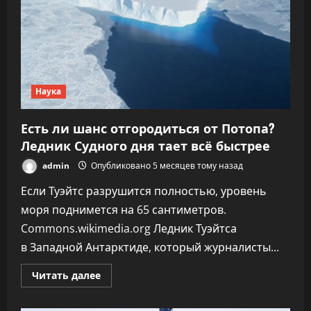
Наука
Есть ли шанс отгородиться от Потопа?
Ледник Судного дня тает всё быстрее
admin
Опубликовано 5 месяцев тому назад
Если Туэйтс разрушится полностью, уровень
моря поднимется на 65 сантиметров.
Commons.wikimedia.org Ледник Туэйтса
в Западной Антарктиде, который журналисты...
Прочитать
Читать далее
больше
о
Есть