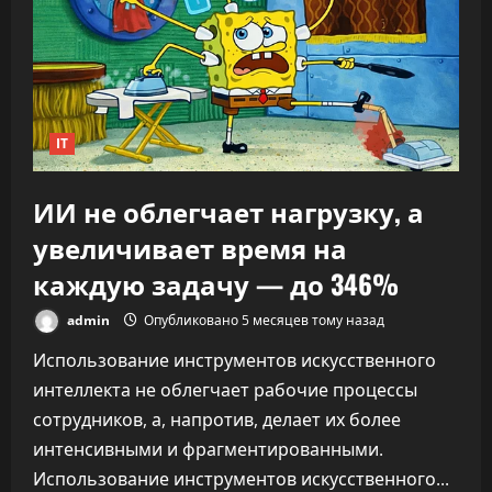
OpenAI
заявил,
что
ИИ
переписывает
правила
капитализма
IT
ИИ не облегчает нагрузку, а
увеличивает время на
каждую задачу — до 346%
admin
Опубликовано 5 месяцев тому назад
Использование инструментов искусственного
интеллекта не облегчает рабочие процессы
сотрудников, а, напротив, делает их более
интенсивными и фрагментированными.
Использование инструментов искусственного...