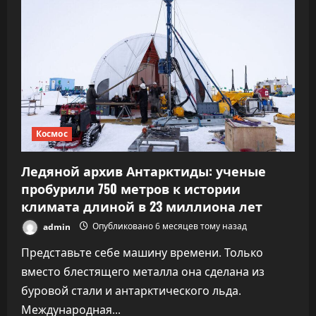
ли
шанс
отгородиться
от
Потопа?
Ледник
Судного
дня
тает
всё
быстрее
Космос
Ледяной архив Антарктиды: ученые
пробурили 750 метров к истории
климата длиной в 23 миллиона лет
admin
Опубликовано 6 месяцев тому назад
Представьте себе машину времени. Только
вместо блестящего металла она сделана из
буровой стали и антарктического льда.
Международная...