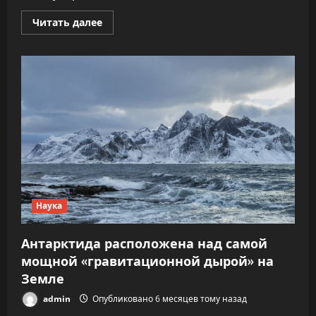
Прочитать
Читать далее
больше
о
Ледяной
архив
Антарктиды:
ученые
пробурили
750
метров
к
истории
климата
длиной
в
23
миллиона
лет
Наука
Антарктида расположена над самой
мощной «гравитационной дырой» на
Земле
admin
Опубликовано 6 месяцев тому назад