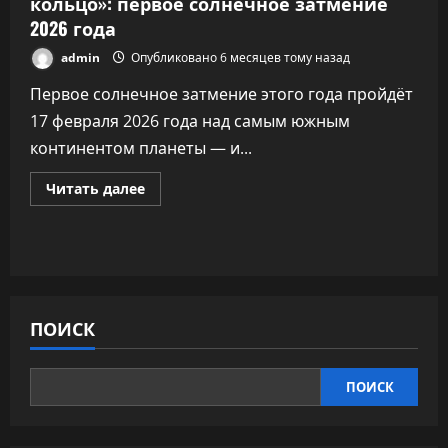
кольцо»: первое солнечное затмение
2026 года
admin
Опубликовано 6 месяцев тому назад
Первое солнечное затмение этого года пройдёт
17 февраля 2026 года над самым южным
континентом планеты — и...
Прочитать
Читать далее
больше
о
Антарктида
увидит
редкое
«огненное
кольцо»:
первое
солнечное
ПОИСК
затмение
2026
года
ПОИСК