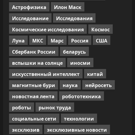
Астрофизика
Илон Маск
Исследование
Исследования
Космические исследования
Космос
Луна
МКС
Марс
Россия
США
Сбербанк России
беларусь
вспышки на солнце
иносми
искусственный интеллект
китай
магнитные бури
наука
нейросеть
новостная лента
робототехника
роботы
рынок труда
социальные сети
технологии
эксклюзив
эксклюзивные новости