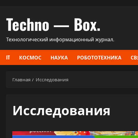
Перейти
Techno — Box.
к
содержимому
Технологический информационный журнал.
IT
КОСМОС
НАУКА
РОБОТОТЕХНИКА
СВ
Главная
Исследования
Исследования