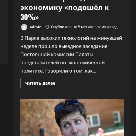
экономику «подошёл к
30%»
admin
Опубликовано 5 месяцев тому назад
В Парке высоких технологий на минувшей
неделе прошло выездное заседание
Постоянной комиссии Палаты
представителей по экономической
политике. Говорили о том, как...
Прочитать
Читать далее
больше
о
ПВТ
говорит,
что
вклад
компаний-
резидентов
в
экономику
«подошёл
к