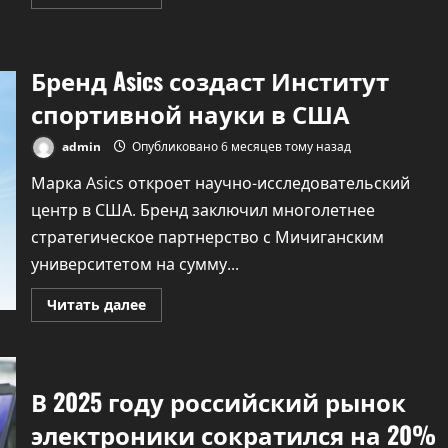
больше
о
Forbes:
госсектор
и
Бренд Asics создаст Институт
бизнес
в
РФ
спортивной науки в США
увеличили
закупки
VPN-
admin
Опубликовано 6 месяцев тому назад
сервисов
более
Марка Asics откроет научно-исследовательский
чем
на
центр в США. Бренд заключил многолетнее
18%
стратегическое партнерство с Мичиганским
университетом на сумму...
Прочитать
Читать далее
больше
о
Бренд
Asics
создаст
Институт
В 2025 году российский рынок
спортивной
науки
электроники сократился на 20%
в
США