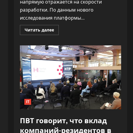
напрямую отражается на скорости
разработки. По данным нового
исследования платформы...
Прочитать
Читать далее
больше
о
«Как
ракета».
ИИ
почти
удвоил
скорость
разработки
софта,
не
обрушив
качество
IT
ПВТ говорит, что вклад
компаний-резидентов в