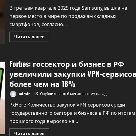
В третьем квартале 2025 года Samsung вышла на
первое место в мире по продажам складных
смартфонов, согласно...
Прочитать
Читать далее
больше
о
Samsung
—
первый
Forbes: госсектор и бизнес в РФ
по
продажам
складных
увеличили закупки VPN-сервисо
смартфонов
в
более чем на 18%
третьем
квартале
2025
admin
Опубликовано 6 месяцев тому назад
года
PxHere Количество закупок VPN-сервисов среди
государственного сектора и бизнеса в РФ по итогам
прошлого года выросло на...
Прочитать
Читать далее