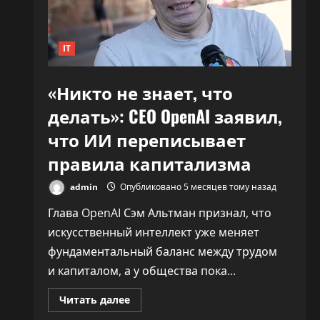
30%»
IT
«Никто не знает, что
делать»: CEO OpenAI заявил,
что ИИ переписывает
правила капитализма
admin
Опубликовано 5 месяцев тому назад
Глава OpenAI Сэм Альтман признал, что
искусственный интеллект уже меняет
фундаментальный баланс между трудом
и капиталом, а у общества пока...
Прочитать
Читать далее
больше
о