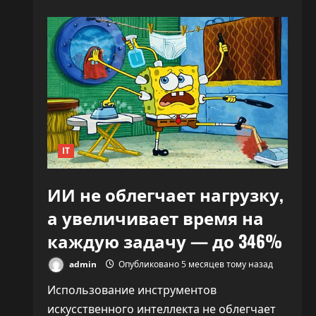
«Никто
не
знает,
что
делать»:
CEO
OpenAI
заявил,
что
ИИ
переписывает
правила
капитализма
IT
ИИ не облегчает нагрузку,
а увеличивает время на
каждую задачу — до 346%
admin
Опубликовано 5 месяцев тому назад
Использование инструментов
искусственного интеллекта не облегчает