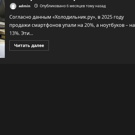
admin
Опубликовано 6 месяцев тому назад
Согласно данным «Холодильник.ру», в 2025 году
продажи смартфонов упали на 20%, а ноутбуков – на
13%. Эти...
Прочитать
Читать далее
больше
о
В
2025
году
российский
рынок
электроники
сократился
на
20%