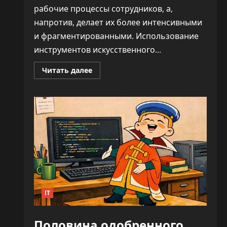
рабочие процессы сотрудников, а,
напротив, делает их более интенсивными
и фрагментированными. Использование
инструментов искусственного...
Прочитать
Читать далее
больше
о
ИИ
не
облегчает
нагрузку,
а
увеличивает
время
на
каждую
задачу
—
до
346%
IT
Половина одобренного