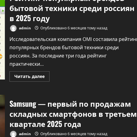
бытовой техники среди россиян
в 2025 году
admin
Опубликовано 6 месяцев тому назад
Исследовательская компания OMI составила рейтин
популярных брендов бытовой техники среди
россиян. За последние три года рейтинг
Технологии
практически...
Осторожно, вас
слушают мошенник
Прочитать
Читать далее
больше
о
бывшие любовники
Рейтинг
популярных
брендов
admin
Опубликовано 5 месяцев 
Samsung — первый по продажам
бытовой
назад
техники
среди
складных смартфонов в третьем
россиян
в
квартале 2025 года
2025
году
admin
Опубликовано 6 месяцев тому назад