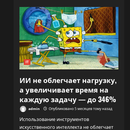
«Никто
не
знает,
что
делать»:
CEO
OpenAI
заявил,
что
ИИ
переписывает
правила
капитализма
IT
ИИ не облегчает нагрузку,
а увеличивает время на
каждую задачу — до 346%
admin
Опубликовано 5 месяцев тому назад
Использование инструментов
искусственного интеллекта не облегчает