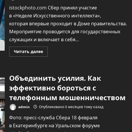
istockphoto.com Сбер принял участие
в «Неделе Искусственного интеллекта»,
которая впервые проходит в Доме правительства.
Мероприятие проводится для государственных
служащих и включает в себя...
Прочитать
Читать далее
больше
о
Правительство
2.0.
Сбер
Объединить усилия. Как
помогает
внедрять
новые
эффективно бороться с
ИИ-
решения
телефонным мошенничеством
в
госсервисы
admin
Опубликовано 6 месяцев тому назад
Фото: пресс-служба Сбера 18 февраля
в Екатеринбурге на Уральском форуме