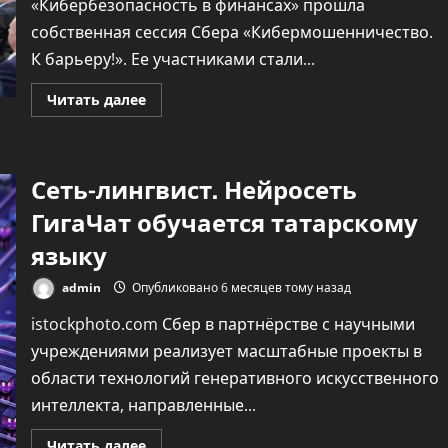
«Кибербезопасность в финансах» прошла
собственная сессия Сбера «Кибермошенничество.
К барьеру!». Ее участниками стали...
Прочитать
Читать далее
больше
о
Объединить
усилия.
Как
Сеть-лингвист. Нейросеть
эффективно
бороться
с
ГигаЧат обучается татарскому
телефонным
мошенничеством
языку
admin
Опубликовано 6 месяцев тому назад
istockphoto.com Сбер в партнёрстве с научными
учреждениями реализует масштабные проекты в
области технологий генеративного искусственного
интеллекта, направленные...
Прочитать
Читать далее