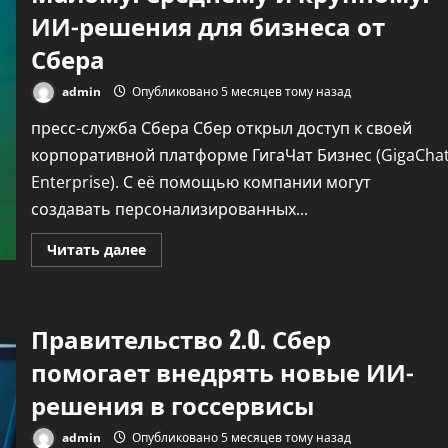
ИИ-решения для бизнеса от
Сбера
admin
Опубликовано 5 месяцев тому назад
пресс-служба Сбера Сбер открыл доступ к своей
корпоративной платформе ГигаЧат Бизнес (GigaCha
Enterprise). С её помощью компании могут
Технологии
создавать персонализированных...
Осторожно, вас
слушают мошенник
Прочитать
Читать далее
больше
о
бывшие любовники
Малому.
Среднему
и
admin
Опубликовано 5 месяцев 
Правительство 2.0. Сбер
крупному.
назад
ИИ-
решения
помогает внедрять новые ИИ-
для
бизнеса
решения в госсервисы
от
Сбера
admin
Опубликовано 5 месяцев тому назад