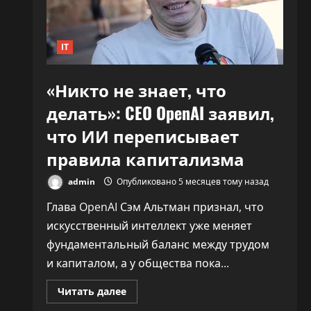
30%»
IT
«Никто не знает, что
делать»: CEO OpenAI заявил,
что ИИ переписывает
правила капитализма
admin
Опубликовано 5 месяцев тому назад
Глава OpenAI Сэм Альтман признал, что
искусственный интеллект уже меняет
фундаментальный баланс между трудом
и капиталом, а у общества пока...
Прочитать
Читать далее
больше
о