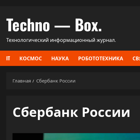
Перейти
Techno — Box.
к
содержимому
Технологический информационный журнал.
IT
КОСМОС
НАУКА
РОБОТОТЕХНИКА
СВ
Главная
Сбербанк России
Сбербанк России