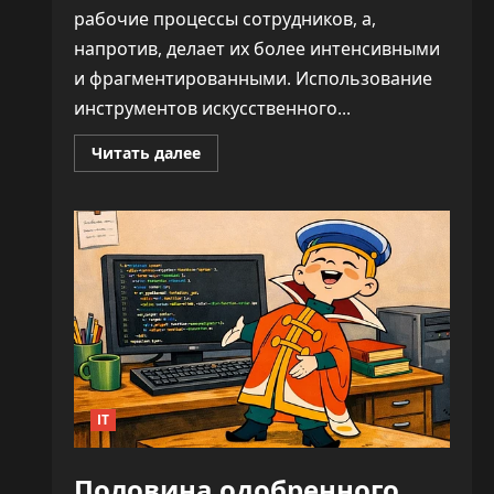
рабочие процессы сотрудников, а,
напротив, делает их более интенсивными
и фрагментированными. Использование
инструментов искусственного...
Прочитать
Читать далее
больше
о
ИИ
не
облегчает
нагрузку,
а
увеличивает
время
на
каждую
задачу
—
до
346%
IT
Половина одобренного