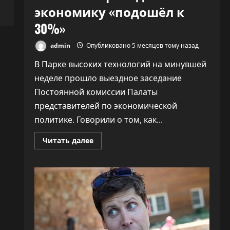
экономику «подошёл к
30%»
admin
Опубликовано 5 месяцев тому назад
В Парке высоких технологий на минувшей
неделе прошло выездное заседание
Постоянной комиссии Палаты
представителей по экономической
политике. Говорили о том, как...
Прочитать
Читать далее
больше
о
ПВТ
говорит,
что
вклад
компаний-
резидентов
в
экономику
«подошёл
к