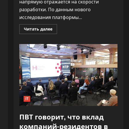
напрямую отражается на скорости
разработки. По данным нового
исследования платформы...
Прочитать
Читать далее
больше
о
«Как
ракета».
ИИ
почти
удвоил
скорость
разработки
софта,
не
обрушив
качество
IT
ПВТ говорит, что вклад
компаний-резидентов в