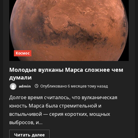
в
истории
медицинской
эвакуации
с
МКС
Космос
Молодые вулканы Марса сложнее чем
думали
admin
Опубликовано 6 месяцев тому назад
Долгое время считалось, что вулканическая
юность Марса была стремительной и
вспыльчивой — серия коротких, мощных
выбросов, и...
Прочитать
Читать далее