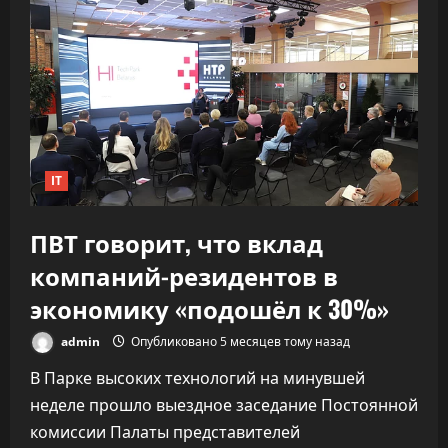
почти
удвоил
скорость
разработки
софта,
не
обрушив
качество
IT
ПВТ говорит, что вклад
компаний-резидентов в
экономику «подошёл к 30%»
admin
Опубликовано 5 месяцев тому назад
В Парке высоких технологий на минувшей
неделе прошло выездное заседание Постоянной
комиссии Палаты представителей