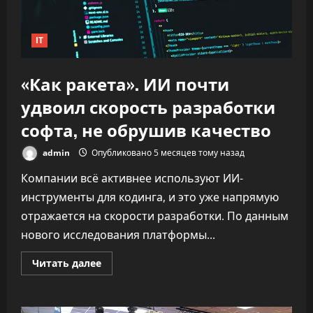
IT
«Как ракета». ИИ почти
удвоил скорость разработки
софта, не обрушив качество
admin
Опубликовано 5 месяцев тому назад
Компании всё активнее используют ИИ-
инструменты для кодинга, и это уже напрямую
отражается на скорости разработки. По данным
нового исследования платформы...
Прочитать
Читать далее
больше
о
«Как
ракета».
ИИ