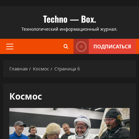
Перейти
Techno — Box.
к
содержимому
Технологический информационный журнал.
ПОДПИСАТЬСЯ
Основное
меню
Главная
Космос
Страница 6
Космос