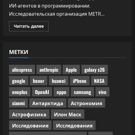
ИИ-агентов в программировании.
Исследовательская организация METR...
Прочитать
Читать далее
больше
о
Половина
одобренного
бенчмарками
МЕТКИ
ИИ-
кода
не
прошла
ручного
aliexpress
anthropic
Apple
galaxy s26
код-
ревью
google
honor
huawei
iPhone
NASA
oneplus
OpenAI
oppo
samsung
vivo
xiaomi
Антарктида
Астрономия
Астрофизика
Илон Маск
Исследование
Исследования