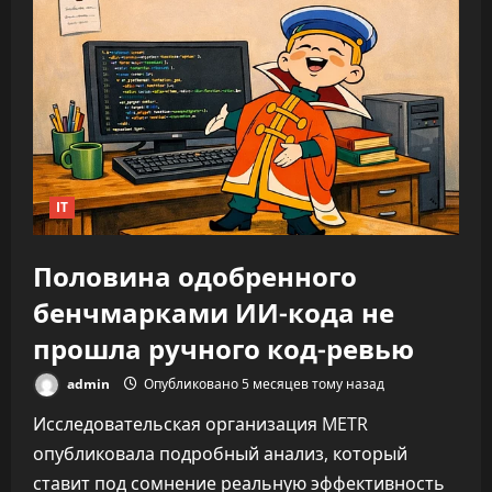
облегчает
нагрузку,
а
увеличивает
время
на
каждую
задачу
—
до
346%
IT
Половина одобренного
бенчмарками ИИ-кода не
прошла ручного код-ревью
admin
Опубликовано 5 месяцев тому назад
Исследовательская организация METR
опубликовала подробный анализ, который
ставит под сомнение реальную эффективность