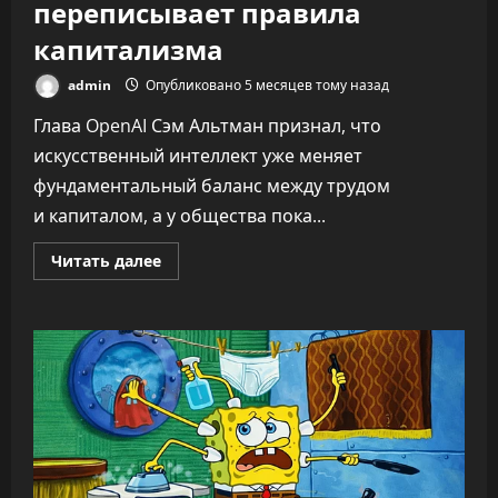
переписывает правила
капитализма
admin
Опубликовано 5 месяцев тому назад
Глава OpenAI Сэм Альтман признал, что
искусственный интеллект уже меняет
фундаментальный баланс между трудом
и капиталом, а у общества пока...
Прочитать
Читать далее
больше
о
«Никто
не
знает,
что
делать»:
CEO
OpenAI
заявил,
что
ИИ
переписывает
правила
капитализма