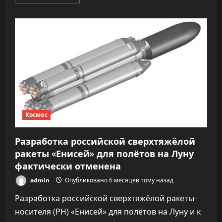
больше
о
Молодые
вулканы
Марса
сложнее
чем
думали
Космос
Разработка российской сверхтяжёлой
ракеты «Енисей» для полётов на Луну
фактически отменена
admin
Опубликовано 6 месяцев тому назад
Разработка российской сверхтяжёлой ракеты-
носителя (РН) «Енисей» для полётов на Луну и к