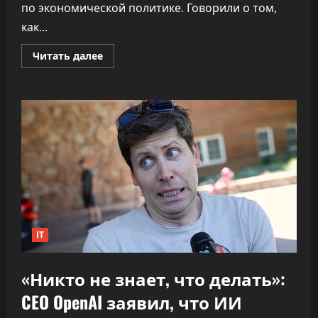
по экономической политике. Говорили о том,
как...
Прочитать
Читать далее
больше
о
ПВТ
говорит,
что
вклад
компаний-
резидентов
в
экономику
«подошёл
к
30%»
IT
«Никто не знает, что делать»:
CEO OpenAI заявил, что ИИ