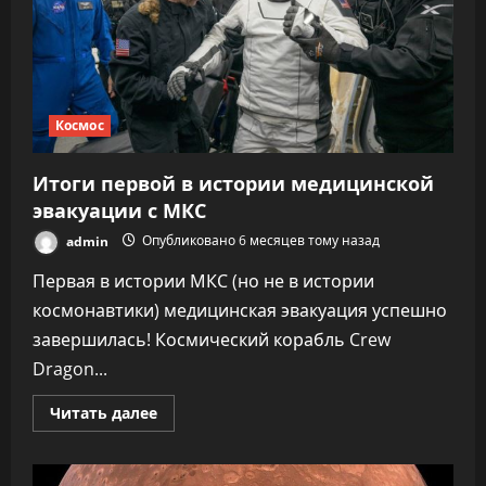
Космос
Итоги первой в истории медицинской
эвакуации с МКС
admin
Опубликовано 6 месяцев тому назад
Первая в истории МКС (но не в истории
космонавтики) медицинская эвакуация успешно
завершилась! Космический корабль Crew
Dragon...
Прочитать
Читать далее
больше
о
Итоги
первой