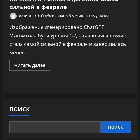
сильной в феврале
admin
Опубликовано 6 месяцев тому назад
Изображение сгенерировано ChatGPT
Магнитная буря уровня G2, начавшаяся ночью,
стала самой сильной в феврале и завершилась
менее...
Прочитать
Читать далее
больше
о
Ночная
магнитная
буря
стала
самой
сильной
в
ПОИСК
феврале
ПОИСК