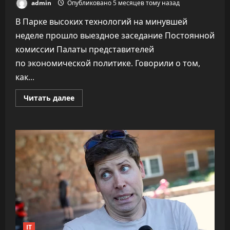
admin
Опубликовано 5 месяцев тому назад
В Парке высоких технологий на минувшей
неделе прошло выездное заседание Постоянной
комиссии Палаты представителей
по экономической политике. Говорили о том,
как...
Прочитать
Читать далее
больше
о
ПВТ
говорит,
что
вклад
компаний-
резидентов
в
экономику
«подошёл
к
30%»
IT