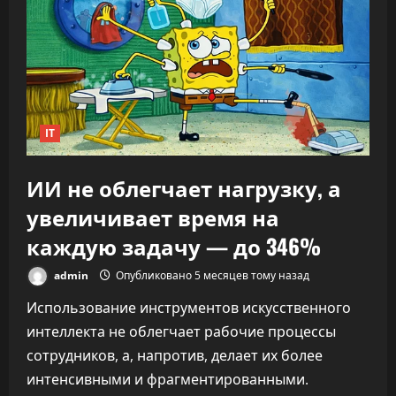
CEO
OpenAI
заявил,
что
ИИ
переписывает
правила
капитализма
IT
ИИ не облегчает нагрузку, а
увеличивает время на
каждую задачу — до 346%
admin
Опубликовано 5 месяцев тому назад
Использование инструментов искусственного
интеллекта не облегчает рабочие процессы
сотрудников, а, напротив, делает их более
интенсивными и фрагментированными.