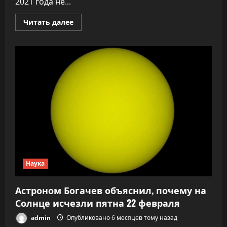
2021 года не...
Прочитать
Читать далее
больше
о
Астроном
Богачев:
снижение
солнечной
активности
благоприятно
для
людей
Наука
Астроном Богачев объяснил, почему на
Солнце исчезли пятна 22 февраля
admin
Опубликовано 6 месяцев тому назад