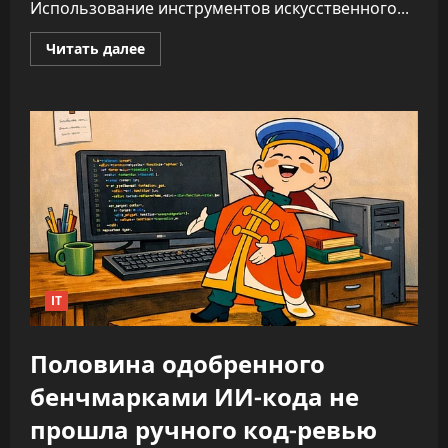
Использование инструментов искусственного...
Прочитать
Читать далее
больше
о
ИИ
не
облегчает
нагрузку,
а
увеличивает
время
на
каждую
задачу
—
до
346%
IT
Половина одобренного
бенчмарками ИИ-кода не
прошла ручного код-ревью