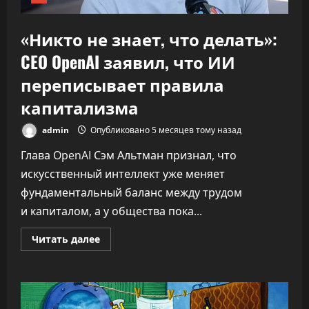
«Никто не знает, что делать»:
CEO OpenAI заявил, что ИИ
переписывает правила
капитализма
admin
Опубликовано 5 месяцев тому назад
Глава OpenAI Сэм Альтман признал, что
искусственный интеллект уже меняет
фундаментальный баланс между трудом
и капиталом, а у общества пока...
Прочитать
Читать далее
больше
о
«Никто
не
знает,
что
делать»: