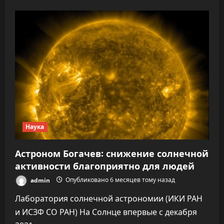
о
На
Солнце
возник
«разлом».
Земле
грозят
удары
из
огромной
корональной
дыры
Наука
Астроном Богачев: снижение солнечной
активности благоприятно для людей
admin
Опубликовано 6 месяцев тому назад
Лаборатория солнечной астрономии (ИКИ РАН
и ИСЗФ СО РАН) На Солнце впервые с декабря