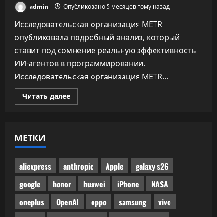
admin
Опубликовано 5 месяцев тому назад
Исследовательская организация METR
опубликовала подробный анализ, который
ставит под сомнение реальную эффективность
ИИ-агентов в программировании.
Исследовательская организация METR...
Прочитать
Читать далее
больше
о
Половина
одобренного
бенчмарками
МЕТКИ
ИИ-
кода
не
прошла
ручного
aliexpress
anthropic
Apple
galaxy s26
код-
ревью
google
honor
huawei
iPhone
NASA
oneplus
OpenAI
oppo
samsung
vivo