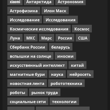
xiaomi
Антарктида
Астрономия
Астрофизика
Илон Маск
Исследование
Исследования
Космические исследования
Космос
Луна
МКС
Марс
Россия
США
Сбербанк России
беларусь
вспышки на солнце
иносми
искусственный интеллект
китай
магнитные бури
наука
нейросеть
новостная лента
робототехника
роботы
рынок труда
социальные сети
технологии