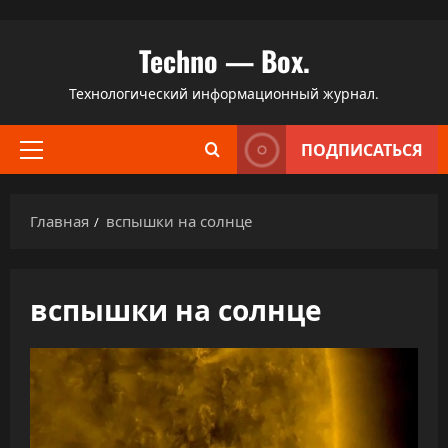
Перейти
Techno — Box.
к
содержимому
Технологический информационный журнал.
ПОДПИСАТЬСЯ
Основное
меню
Главная
вспышки на солнце
вспышки на солнце