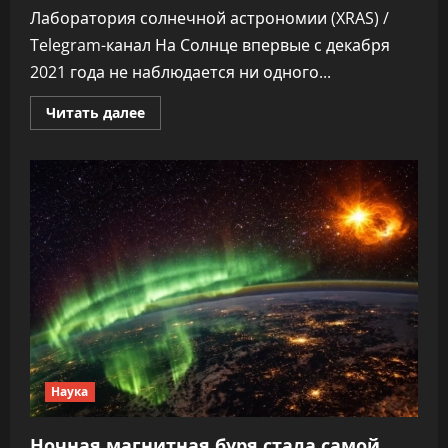
Лаборатория солнечной астрономии (XRAS) /
Telegram-канал На Солнце впервые с декабря
2021 года не наблюдается ни одного...
Прочитать
Читать далее
больше
о
Астроном
Богачев
объяснил,
почему
на
Солнце
исчезли
пятна
22
февраля
Наука
Ночная магнитная буря стала самой