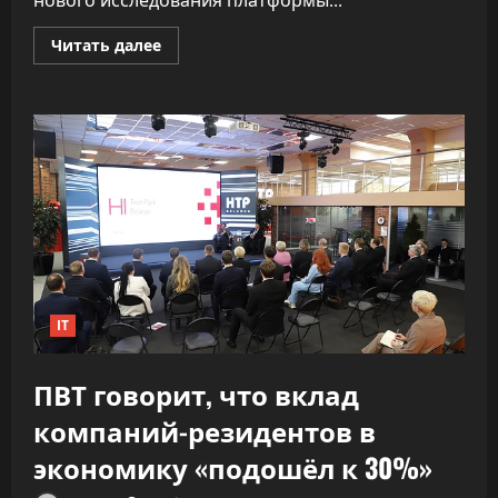
нового исследования платформы...
Прочитать
Читать далее
больше
о
«Как
ракета».
ИИ
почти
удвоил
скорость
разработки
софта,
не
обрушив
качество
IT
ПВТ говорит, что вклад
компаний-резидентов в
экономику «подошёл к 30%»