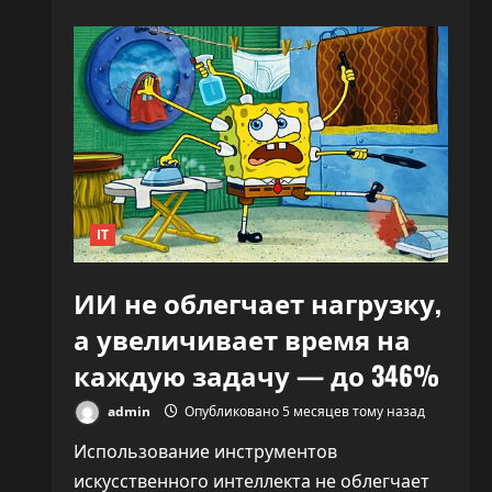
«Никто
не
знает,
что
делать»:
CEO
OpenAI
заявил,
что
ИИ
переписывает
правила
капитализма
IT
ИИ не облегчает нагрузку,
а увеличивает время на
каждую задачу — до 346%
admin
Опубликовано 5 месяцев тому назад
Использование инструментов
искусственного интеллекта не облегчает