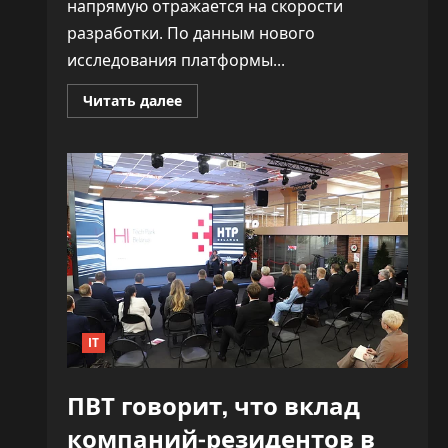
напрямую отражается на скорости
разработки. По данным нового
исследования платформы...
Прочитать
Читать далее
больше
о
«Как
ракета».
ИИ
почти
удвоил
скорость
разработки
софта,
не
обрушив
качество
IT
ПВТ говорит, что вклад
компаний-резидентов в