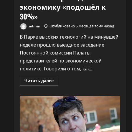
экономику «подошёл к
30%»
admin
Опубликовано 5 месяцев тому назад
В Парке высоких технологий на минувшей
неделе прошло выездное заседание
Постоянной комиссии Палаты
представителей по экономической
политике. Говорили о том, как...
Прочитать
Читать далее
больше
о
ПВТ
говорит,
что
вклад
компаний-
резидентов
в
экономику
«подошёл
к