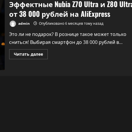
Эффектные Nubia Z70 Ultra и Z80 Ultr
от 38 000 рублей на AliExpress
admin
Опубликовано 6 месяцев тому назад
Это ли не подарок? В рознице такое может только
сниться! Выбирая смартфон до 38 000 рублей в...
Прочитать
Читать далее
Технологии
больше
о
Осторожно, вас
Эффектные
Nubia
слушают мошенник
Z70
Ultra
бывшие любовники
и
Z80
Ultra
admin
Опубликовано 5 месяцев 
от
38
назад
000
рублей
на
AliExpress