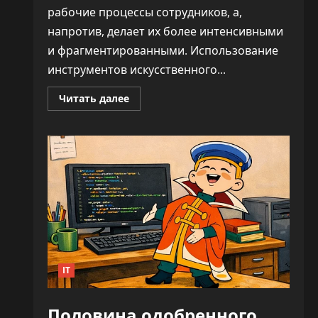
рабочие процессы сотрудников, а,
напротив, делает их более интенсивными
и фрагментированными. Использование
инструментов искусственного...
Прочитать
Читать далее
больше
о
ИИ
не
облегчает
нагрузку,
а
увеличивает
время
на
каждую
задачу
—
до
346%
IT
Половина одобренного