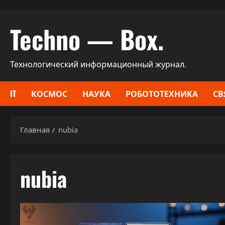
Перейти
Techno — Box.
к
содержимому
Технологический информационный журнал.
IT
КОСМОС
НАУКА
РОБОТОТЕХНИКА
СВ
Главная
nubia
nubia