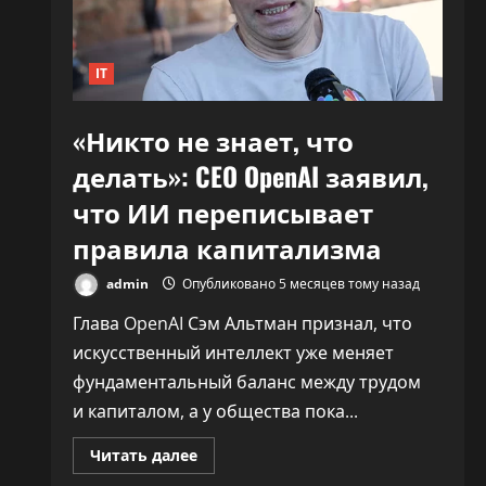
30%»
IT
«Никто не знает, что
делать»: CEO OpenAI заявил,
что ИИ переписывает
правила капитализма
admin
Опубликовано 5 месяцев тому назад
Глава OpenAI Сэм Альтман признал, что
искусственный интеллект уже меняет
фундаментальный баланс между трудом
и капиталом, а у общества пока...
Прочитать
Читать далее
больше
о