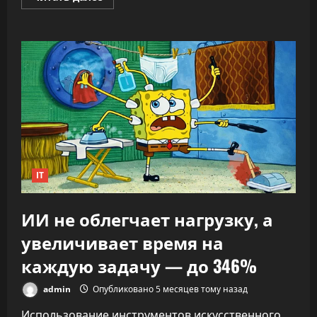
больше
о
«Никто
не
знает,
что
делать»:
CEO
OpenAI
заявил,
что
ИИ
переписывает
правила
капитализма
IT
ИИ не облегчает нагрузку, а
увеличивает время на
каждую задачу — до 346%
admin
Опубликовано 5 месяцев тому назад
Использование инструментов искусственного