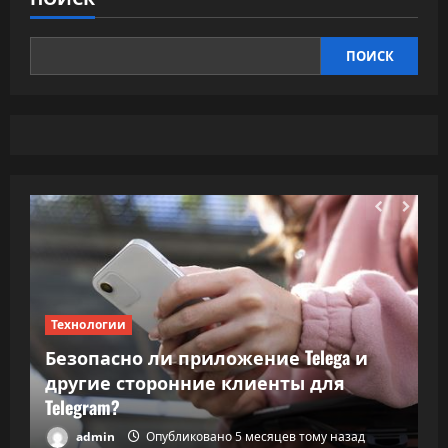
ПОИСК
Технологии
Т
Безопасно ли приложение Telega и
ки
другие сторонние клиенты для
В
Telegram?
в
admin
Опубликовано 5 месяцев тому назад