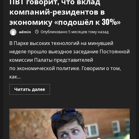
ПВТ говорит, что вклад
компаний-резидентов в
экономику «подошёл к 30%»
admin
Опубликовано 5 месяцев тому назад
В Парке высоких технологий на минувшей
неделе прошло выездное заседание Постоянной
комиссии Палаты представителей
по экономической политике. Говорили о том,
как...
Прочитать
Читать далее
больше
о
ПВТ
говорит,
что
вклад
компаний-
резидентов
в
экономику
«подошёл