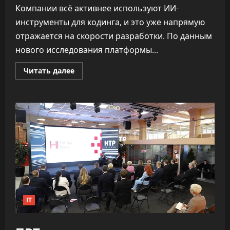
Компании всё активнее используют ИИ-
инструменты для кодинга, и это уже напрямую
отражается на скорости разработки. По данным
нового исследования платформы...
Прочитать
Читать далее
больше
о
«Как
ракета».
ИИ
почти
удвоил
скорость
разработки
софта,
не
обрушив
качество
IT