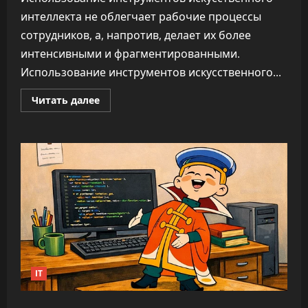
интеллекта не облегчает рабочие процессы
сотрудников, а, напротив, делает их более
интенсивными и фрагментированными.
Использование инструментов искусственного...
Прочитать
Читать далее
больше
о
ИИ
не
облегчает
нагрузку,
а
увеличивает
время
на
каждую
задачу
—
до
346%
IT