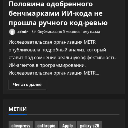
Половина одобренного
бенчмарками ИИ-кода не
прошла ручного код-ревью
admin
Опубликовано 5 месяцев тому назад
Исследовательская организация METR
опубликовала подробный анализ, который
ставит под сомнение реальную эффективность
ИИ-агентов в программировании.
Исследовательская организация METR...
Прочитать
Читать далее
больше
о
Половина
одобренного
бенчмарками
МЕТКИ
ИИ-
кода
не
прошла
ручного
aliexpress
anthropic
Apple
galaxy s26