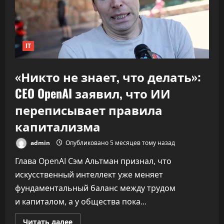
к
30%»
IT
«Никто не знает, что делать»:
CEO OpenAI заявил, что ИИ
переписывает правила
капитализма
admin
Опубликовано 5 месяцев тому назад
Глава OpenAI Сэм Альтман признал, что
искусственный интеллект уже меняет
фундаментальный баланс между трудом
и капиталом, а у общества пока...
Прочитать
Читать далее