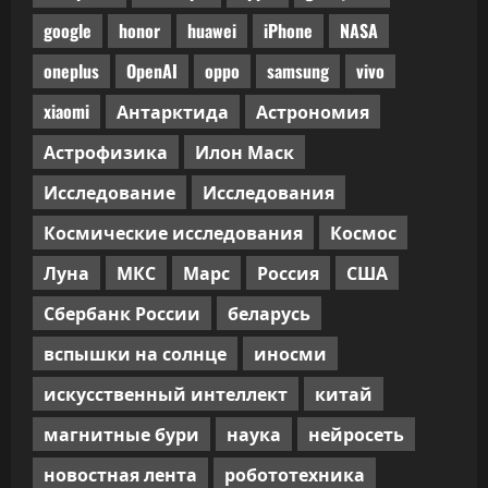
код-
ревью
google
honor
huawei
iPhone
NASA
oneplus
OpenAI
oppo
samsung
vivo
xiaomi
Антарктида
Астрономия
Астрофизика
Илон Маск
Исследование
Исследования
Космические исследования
Космос
Луна
МКС
Марс
Россия
США
Сбербанк России
беларусь
вспышки на солнце
иносми
искусственный интеллект
китай
магнитные бури
наука
нейросеть
новостная лента
робототехника