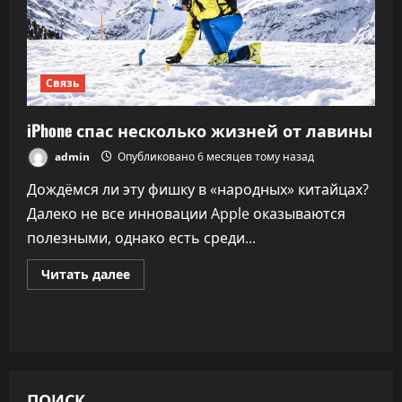
Связь
iPhone спас несколько жизней от лавины
admin
Опубликовано 6 месяцев тому назад
Дождёмся ли эту фишку в «народных» китайцах?
Далеко не все инновации Apple оказываются
полезными, однако есть среди...
Прочитать
Читать далее
больше
о
iPhone
спас
несколько
жизней
от
лавины
ПОИСК