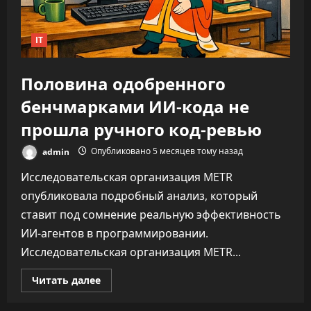
до
346%
IT
Половина одобренного
бенчмарками ИИ-кода не
прошла ручного код-ревью
admin
Опубликовано 5 месяцев тому назад
Исследовательская организация METR
опубликовала подробный анализ, который
ставит под сомнение реальную эффективность
ИИ-агентов в программировании.
Исследовательская организация METR...
Прочитать
Читать далее
больше
о
Половина