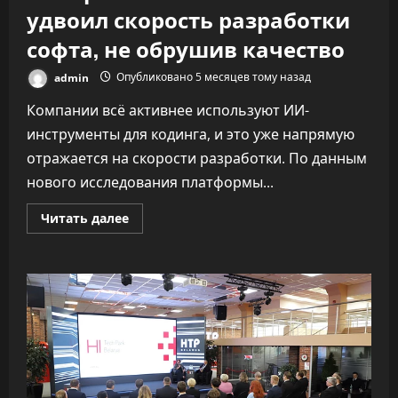
удвоил скорость разработки
софта, не обрушив качество
admin
Опубликовано 5 месяцев тому назад
Компании всё активнее используют ИИ-
инструменты для кодинга, и это уже напрямую
отражается на скорости разработки. По данным
нового исследования платформы...
Прочитать
Читать далее
больше
о
«Как
ракета».
ИИ
почти
удвоил
скорость
разработки
софта,
не
обрушив
качество