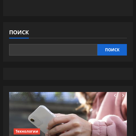
Eburet
запустил
бренд
уличной
мебели
Urbis
ПОИСК
ПОИСК
Технологии