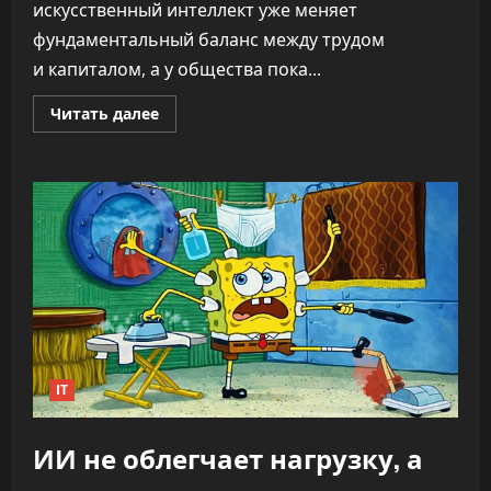
искусственный интеллект уже меняет
фундаментальный баланс между трудом
и капиталом, а у общества пока...
Прочитать
Читать далее
больше
о
«Никто
не
знает,
что
делать»:
CEO
OpenAI
заявил,
что
ИИ
переписывает
правила
капитализма
IT
ИИ не облегчает нагрузку, а