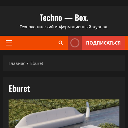
Перейти
Techno — Box.
к
содержимому
Технологический информационный журнал.
ПОДПИСАТЬСЯ
Основное
меню
Главная
Eburet
Eburet