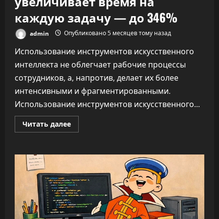
увеличивает время на
каждую задачу — до 346%
admin
Опубликовано 5 месяцев тому назад
Использование инструментов искусственного
интеллекта не облегчает рабочие процессы
сотрудников, а, напротив, делает их более
интенсивными и фрагментированными.
Использование инструментов искусственного...
Прочитать
Читать далее
больше
о
ИИ
не
облегчает
нагрузку,
а
увеличивает
время
на
каждую
задачу
—