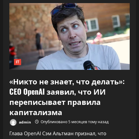
говорит,
что
вклад
компаний-
резидентов
в
экономику
«подошёл
к
30%»
IT
«Никто не знает, что делать»:
CEO OpenAI заявил, что ИИ
переписывает правила
капитализма
admin
Опубликовано 5 месяцев тому назад
Глава OpenAI Сэм Альтман признал, что