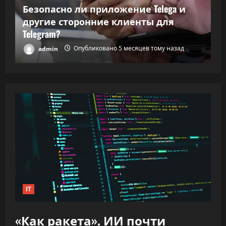
Т
Безопасно ли приложение Telega и
ки
другие сторонние клиенты для
В
Telegram?
в
admin
Опубликовано 5 месяцев тому назад
IT
«Как ракета». ИИ почти