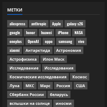
одобренного
бенчмарками
МЕТКИ
ИИ-
кода
не
прошла
ручного
aliexpress
anthropic
Apple
galaxy s26
код-
ревью
google
honor
huawei
iPhone
NASA
oneplus
OpenAI
oppo
samsung
vivo
xiaomi
Антарктида
Астрономия
Астрофизика
Илон Маск
Исследование
Исследования
Космические исследования
Космос
Луна
МКС
Марс
Россия
США
Сбербанк России
беларусь
вспышки на солнце
иносми