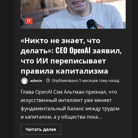
30%»
IT
«Никто не знает, что
делать»: CEO OpenAI заявил,
что ИИ переписывает
правила капитализма
admin
Опубликовано 5 месяцев тому назад
Глава OpenAI Сэм Альтман признал, что
искусственный интеллект уже меняет
фундаментальный баланс между трудом
и капиталом, а у общества пока...
Прочитать
Читать далее
больше
о