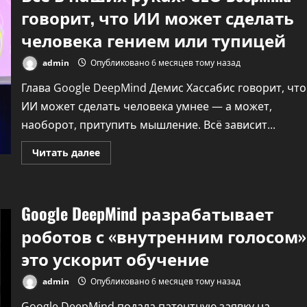
говорит, что ИИ может сделать
человека гением или тупицей
admin
Опубликовано 6 месяцев тому назад
Глава Google DeepMind Демис Хассабис говорит, что
ИИ может сделать человека умнее — а может,
наоборот, притупить мышление. Всё зависит...
Технологии
Осторожно, вас
Прочитать
Читать далее
больше
слушают мошенник
о
Всё
в
бывшие любовники
наших
Google DeepMind разрабатывает
руках:
СЕО
admin
Опубликовано 5 месяцев 
DeepMind
роботов с «внутренним голосом»
назад
говорит,
что
это ускорит обучение
ИИ
может
сделать
admin
Опубликовано 6 месяцев тому назад
человека
гением
Google DeepMind подала патентную заявку на
или