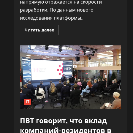
напрямую отражается на скорости
разработки. По данным нового
исследования платформы...
Прочитать
Читать далее
больше
о
«Как
ракета».
ИИ
почти
удвоил
скорость
разработки
софта,
не
обрушив
качество
IT
ПВТ говорит, что вклад
компаний-резидентов в