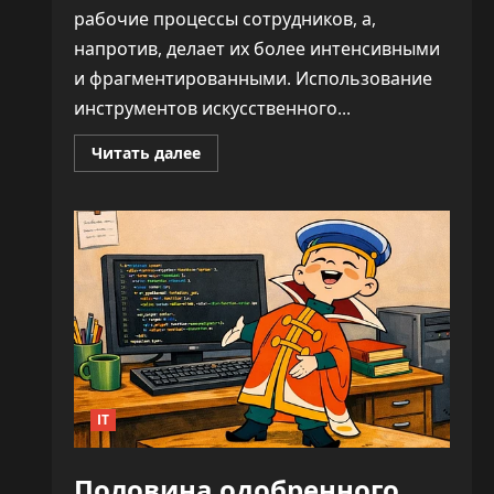
рабочие процессы сотрудников, а,
напротив, делает их более интенсивными
и фрагментированными. Использование
инструментов искусственного...
Прочитать
Читать далее
больше
о
ИИ
не
облегчает
нагрузку,
а
увеличивает
время
на
каждую
задачу
—
до
346%
IT
Половина одобренного