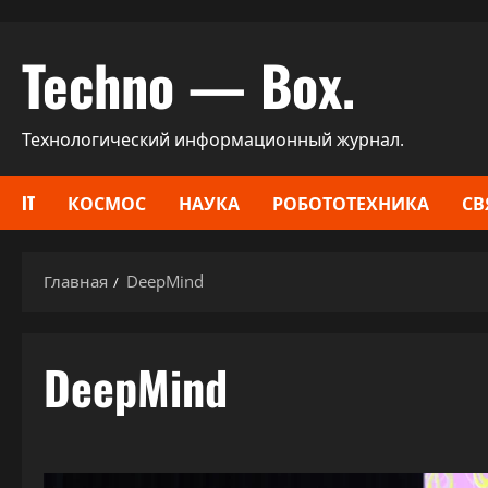
Перейти
Techno — Box.
к
содержимому
Технологический информационный журнал.
IT
КОСМОС
НАУКА
РОБОТОТЕХНИКА
СВ
Главная
DeepMind
DeepMind