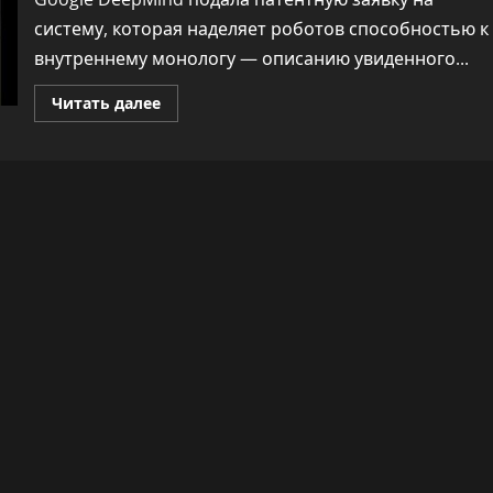
тупицей
систему, которая наделяет роботов способностью к
внутреннему монологу — описанию увиденного...
Прочитать
Читать далее
больше
о
Google
DeepMind
разрабатывает
роботов
с
«внутренним
голосом»:
это
ускорит
обучение