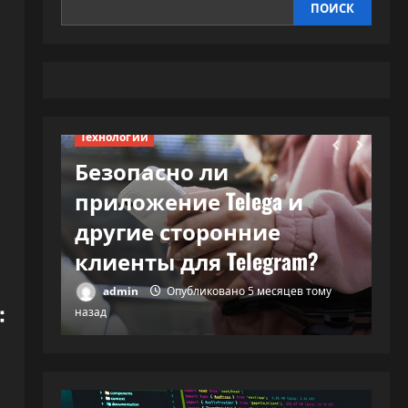
ПОИСК
Технологии
Безопасно ли
Те
приложение Telega и
В
и и…
другие сторонние
м
клиенты для Telegram?
с
тому
admin
Опубликовано 5 месяцев тому
:
назад
наз