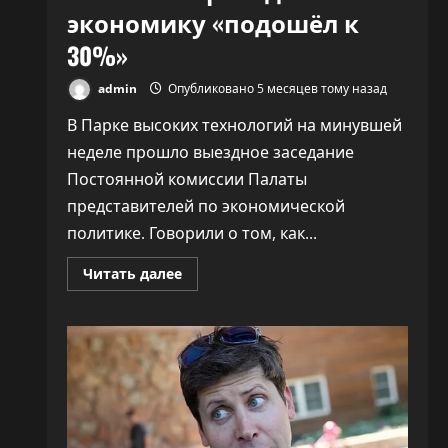
экономику «подошёл к
30%»
admin
Опубликовано 5 месяцев тому назад
В Парке высоких технологий на минувшей
неделе прошло выездное заседание
Постоянной комиссии Палаты
представителей по экономической
политике. Говорили о том, как...
Прочитать
Читать далее
больше
о
ПВТ
говорит,
что
вклад
компаний-
резидентов
в
экономику
«подошёл
к