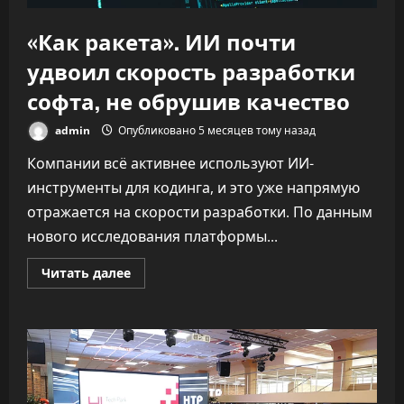
«Как ракета». ИИ почти
удвоил скорость разработки
софта, не обрушив качество
admin
Опубликовано 5 месяцев тому назад
Компании всё активнее используют ИИ-
инструменты для кодинга, и это уже напрямую
отражается на скорости разработки. По данным
нового исследования платформы...
Прочитать
Читать далее
больше
о
«Как
ракета».
ИИ
почти
удвоил
скорость
разработки
софта,