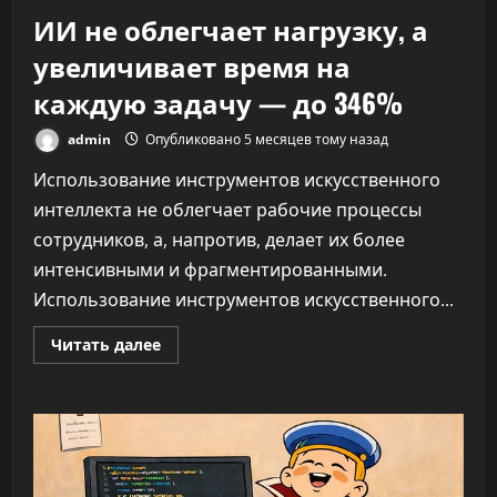
ИИ не облегчает нагрузку, а
увеличивает время на
каждую задачу — до 346%
admin
Опубликовано 5 месяцев тому назад
Использование инструментов искусственного
интеллекта не облегчает рабочие процессы
сотрудников, а, напротив, делает их более
интенсивными и фрагментированными.
Использование инструментов искусственного...
Прочитать
Читать далее
больше
о
ИИ
не
облегчает
нагрузку,
а
увеличивает
время