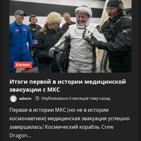
российский
космонавт,
что
во
второй
раз
полетит
на
корабле
Crew
Dragon
Илона
Маска
Космос
Итоги первой в истории медицинской
эвакуации с МКС
admin
Опубликовано 6 месяцев тому назад
Первая в истории МКС (но не в истории
космонавтики) медицинская эвакуация успешно
завершилась! Космический корабль Crew
Dragon...