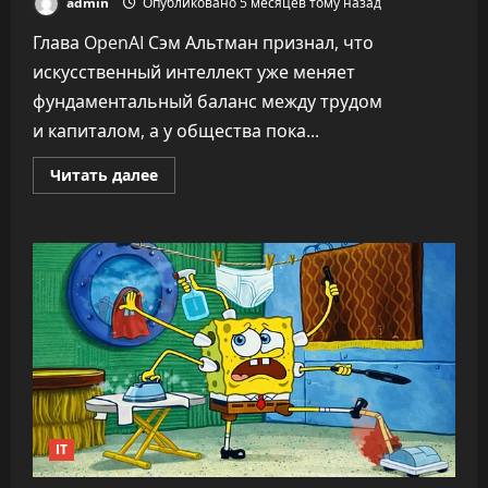
admin
Опубликовано 5 месяцев тому назад
Глава OpenAI Сэм Альтман признал, что
искусственный интеллект уже меняет
фундаментальный баланс между трудом
и капиталом, а у общества пока...
Прочитать
Читать далее
больше
о
«Никто
не
знает,
что
делать»:
CEO
OpenAI
заявил,
что
ИИ
переписывает
правила
капитализма
IT