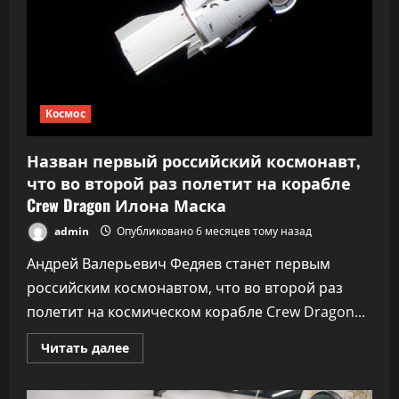
Космос
Назван первый российский космонавт,
что во второй раз полетит на корабле
Crew Dragon Илона Маска
admin
Опубликовано 6 месяцев тому назад
Андрей Валерьевич Федяев станет первым
российским космонавтом, что во второй раз
полетит на космическом корабле Crew Dragon...
Прочитать
Читать далее
больше
о
Назван
первый