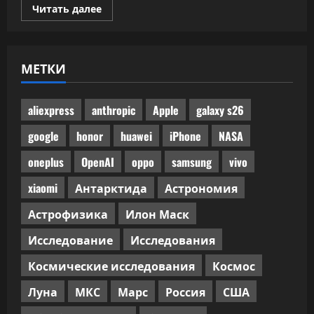
Прочитать
Читать далее
больше
о
Половина
одобренного
бенчмарками
МЕТКИ
ИИ-
кода
не
прошла
ручного
aliexpress
anthropic
Apple
galaxy s26
код-
ревью
google
honor
huawei
iPhone
NASA
oneplus
OpenAI
oppo
samsung
vivo
xiaomi
Антарктида
Астрономия
Астрофизика
Илон Маск
Исследование
Исследования
Космические исследования
Космос
Луна
МКС
Марс
Россия
США