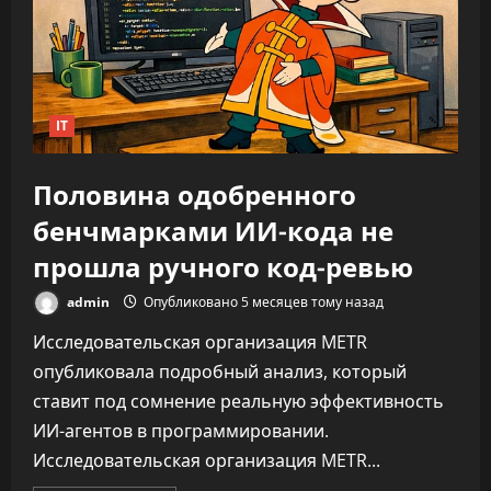
на
каждую
задачу
—
до
346%
IT
Половина одобренного
бенчмарками ИИ-кода не
прошла ручного код-ревью
admin
Опубликовано 5 месяцев тому назад
Исследовательская организация METR
опубликовала подробный анализ, который
ставит под сомнение реальную эффективность
ИИ-агентов в программировании.
Исследовательская организация METR...