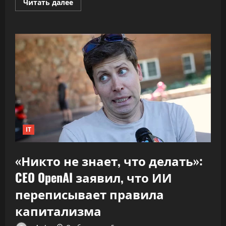
Прочитать
Читать далее
больше
о
ПВТ
говорит,
что
вклад
компаний-
резидентов
в
экономику
«подошёл
к
30%»
IT
«Никто не знает, что делать»:
CEO OpenAI заявил, что ИИ
переписывает правила
капитализма