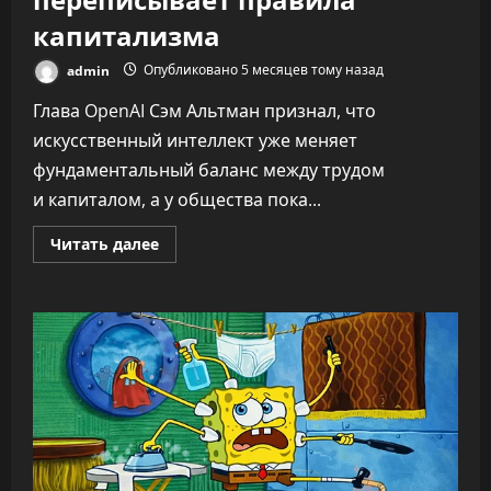
капитализма
admin
Опубликовано 5 месяцев тому назад
Глава OpenAI Сэм Альтман признал, что
искусственный интеллект уже меняет
фундаментальный баланс между трудом
и капиталом, а у общества пока...
Прочитать
Читать далее
больше
о
«Никто
не
знает,
что
делать»:
CEO
OpenAI
заявил,
что
ИИ
переписывает
правила
капитализма