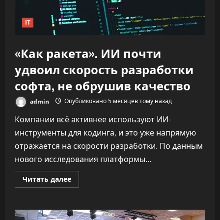
IT
«Как ракета». ИИ почти
удвоил скорость разработки
софта, не обрушив качество
admin
Опубликовано 5 месяцев тому назад
Компании всё активнее используют ИИ-
инструменты для кодинга, и это уже напрямую
отражается на скорости разработки. По данным
нового исследования платформы...
Прочитать
Читать далее
больше
о
«Как
ракета».
ИИ
почти