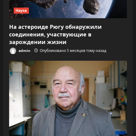
а
Наука
п
и
На астероиде Рюгу обнаружили
соединения, участвующие в
с
зарождении жизни
я
admin
Опубликовано 5 месяцев тому назад
м