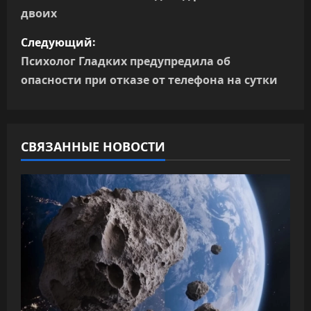
двоих
в
Следующий:
и
Психолог Гладких предупредила об
г
опасности при отказе от телефона на сутки
а
ц
СВЯЗАННЫЕ НОВОСТИ
и
я
п
о
з