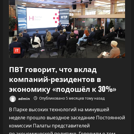
удвоил
скорость
разработки
софта,
не
обрушив
качество
IT
ПВТ говорит, что вклад
компаний-резидентов в
экономику «подошёл к 30%»
admin
Опубликовано 5 месяцев тому назад
В Парке высоких технологий на минувшей
неделе прошло выездное заседание Постоянной
комиссии Палаты представителей
по экономической политике. Говорили о том,