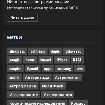
ИИ-агентов в программировании.
Исследовательская организация METR...
Прочитать
Читать далее
больше
о
Половина
одобренного
бенчмарками
МЕТКИ
ИИ-
кода
не
прошла
ручного
aliexpress
anthropic
Apple
galaxy s26
код-
ревью
google
honor
huawei
iPhone
NASA
oneplus
OpenAI
oppo
samsung
vivo
xiaomi
Антарктида
Астрономия
Астрофизика
Илон Маск
Исследование
Исследования
Космические исследования
Космос