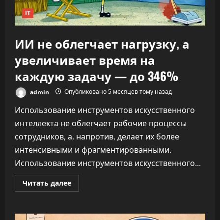
IT
ИИ не облегчает нагрузку, а
увеличивает время на
каждую задачу — до 346%
admin
Опубликовано 5 месяцев тому назад
Использование инструментов искусственного
интеллекта не облегчает рабочие процессы
сотрудников, а, напротив, делает их более
интенсивными и фрагментированными.
Использование инструментов искусственного...
Прочитать
Читать далее
больше
о
ИИ
не
облегчает