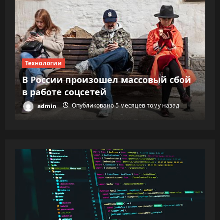
Т
«
Технологии
с
В России произошел массовый сбой
э
в работе соцсетей
т
admin
Опубликовано 5 месяцев тому назад