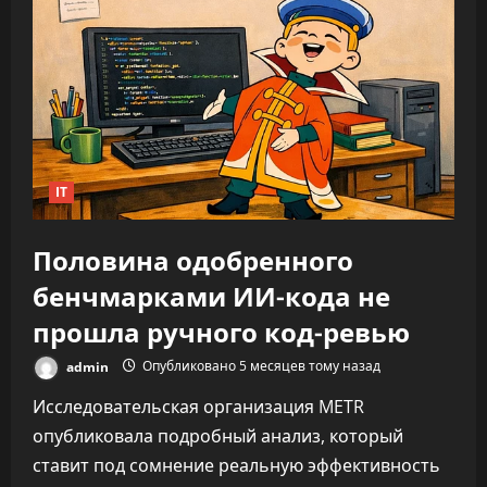
нагрузку,
а
увеличивает
время
на
каждую
задачу
—
до
346%
IT
Половина одобренного
бенчмарками ИИ-кода не
прошла ручного код-ревью
admin
Опубликовано 5 месяцев тому назад
Исследовательская организация METR
опубликовала подробный анализ, который
ставит под сомнение реальную эффективность