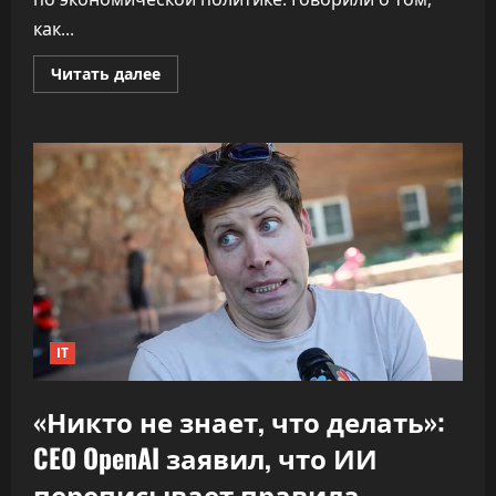
как...
Прочитать
Читать далее
больше
о
ПВТ
говорит,
что
вклад
компаний-
резидентов
в
экономику
«подошёл
к
30%»
IT
«Никто не знает, что делать»:
CEO OpenAI заявил, что ИИ
переписывает правила