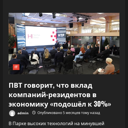
о
«Как
ракета».
ИИ
почти
удвоил
скорость
разработки
софта,
не
обрушив
качество
IT
ПВТ говорит, что вклад
компаний-резидентов в
экономику «подошёл к 30%»
admin
Опубликовано 5 месяцев тому назад
В Парке высоких технологий на минувшей