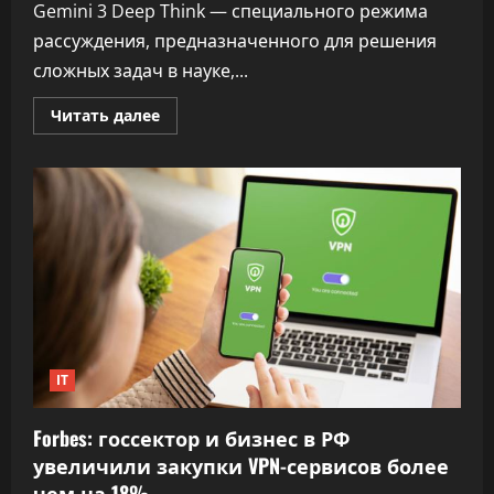
Gemini 3 Deep Think — специального режима
рассуждения, предназначенного для решения
сложных задач в науке,...
Прочитать
Читать далее
больше
о
Google
представила
Gemini
3
Deep
Think
—
мощный
ИИ
для
науки
и
инженерии
IT
Forbes: госсектор и бизнес в РФ
увеличили закупки VPN-сервисов более
чем на 18%