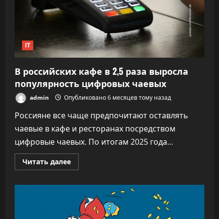
IT
В российских кафе в 2,5 раза выросла
популярность цифровых чаевых
admin
Опубликовано 6 месяцев тому назад
Россияне все чаще предпочитают оставлять
чаевые в кафе и ресторанах посредством
цифровые чаевых. По итогам 2025 года...
Прочитать
Читать далее
больше
о
В
российских
кафе
в
2,5
раза