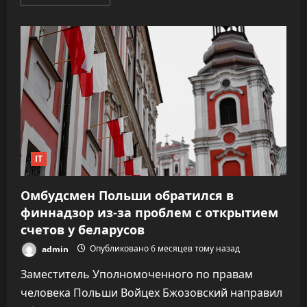
больше
о
Песков:
для
развития
MAX
полезны
конкуренты,
но
всем
нужно
соблюдать
законы
РФ
IT
Омбудсмен Польши обратился в
финнадзор из-за проблем с открытием
счетов у беларусов
admin
Опубликовано 6 месяцев тому назад
Заместитель Уполномоченного по правам
человека Польши Войцех Бжозовский направил