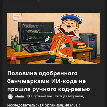
больше
о
ИИ
не
облегчает
нагрузку,
а
увеличивает
время
на
каждую
задачу
—
до
346%
IT
Половина одобренного
бенчмарками ИИ-кода не
прошла ручного код-ревью
admin
Опубликовано 5 месяцев тому назад
Исследовательская организация METR