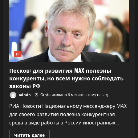
kvitki.by
новый
владелец,
связанный
с
Лукашенко
IT
Песков: для развития MAX полезны
конкуренты, но всем нужно соблюдать
законы РФ
admin
Опубликовано 6 месяцев тому назад
РИА Новости Национальному мессенджеру MAX
для своего развития полезна конкурентная
среда в виде работы в России иностранных...
Прочитать
Читать далее