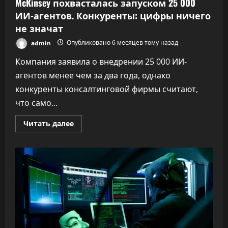
McKinsey похвасталась запуском 25 000
ИИ-агентов. Конкуренты: цифры ничего
не значат
admin
Опубликовано 6 месяцев тому назад
Компания заявила о внедрении 25 000 ИИ-
агентов менее чем за два года, однако
конкуренты консалтинговой фирмы считают,
что само...
Прочитать
Читать далее
больше
о
McKinsey
похвасталась
запуском
25
000
ИИ-
агентов.
Конкуренты:
цифры
ничего
не
значат