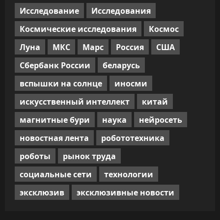
Исследование
Исследования
Космические исследования
Космос
Луна
МКС
Марс
Россия
США
Сбербанк России
беларусь
вспышки на солнце
иносми
искусственный интеллект
китай
магнитные бури
наука
нейросеть
новостная лента
робототехника
роботы
рынок труда
социальные сети
технологии
эксклюзив
эксклюзивные новости