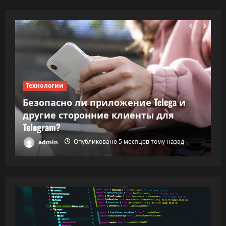
Технологии
Т
Безопасно ли приложение Telega и
ки
другие сторонние клиенты для
В
Telegram?
в
admin
Опубликовано 5 месяцев тому назад