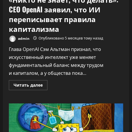
CEO OpenAI заявил, что ИИ
переписывает правила
капитализма
admin
Опубликовано 5 месяцев тому назад
Глава OpenAI Сэм Альтман признал, что
искусственный интеллект уже меняет
фундаментальный баланс между трудом
и капиталом, а у общества пока...
Прочитать
Читать далее
больше
о
«Никто
не
знает,
что
делать»:
CEO
OpenAI
заявил,
что