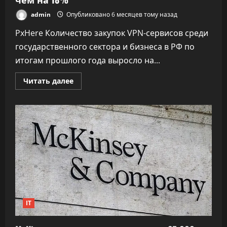
admin
Опубликовано 6 месяцев тому назад
PxHere Количество закупок VPN-сервисов среди
государственного сектора и бизнеса в РФ по
итогам прошлого года выросло на...
Прочитать
Читать далее
больше
о
Forbes:
госсектор
и
бизнес
в
РФ
увеличили
закупки
VPN-
сервисов
более
чем
на
18%
IT