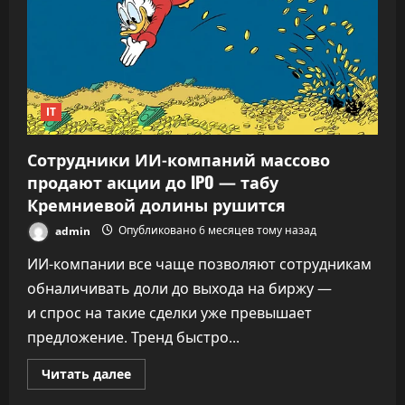
выросла
популярность
цифровых
чаевых
IT
Сотрудники ИИ-компаний массово
продают акции до IPO — табу
Кремниевой долины рушится
admin
Опубликовано 6 месяцев тому назад
ИИ-компании все чаще позволяют сотрудникам
обналичивать доли до выхода на биржу —
и спрос на такие сделки уже превышает
предложение. Тренд быстро...
Прочитать
Читать далее
больше
о