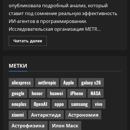
опубликовала подробный анализ, который
ставит под сомнение реальную эффективность
ИИ-агентов в программировании.
Исследовательская организация METR...
Прочитать
Читать далее
больше
о
Половина
одобренного
бенчмарками
МЕТКИ
ИИ-
кода
не
прошла
ручного
aliexpress
anthropic
Apple
galaxy s26
код-
ревью
google
honor
huawei
iPhone
NASA
oneplus
OpenAI
oppo
samsung
vivo
xiaomi
Антарктида
Астрономия
Астрофизика
Илон Маск