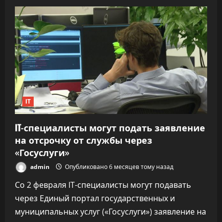
Сотрудники
ИИ-
компаний
массово
продают
акции
до
IPO
—
табу
Кремниевой
долины
рушится
IT
IT-специалисты могут подать заявление
на отсрочку от службы через
«Госуслуги»
admin
Опубликовано 6 месяцев тому назад
Со 2 февраля IT-специалисты могут подавать
через Единый портал государственных и
муниципальных услуг («Госуслуги») заявление на