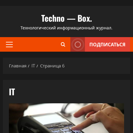
Перейти
Techno — Box.
к
содержимому
Технологический информационный журнал.
ПОДПИСАТЬСЯ
Основное
меню
Главная
IT
Страница 6
IT