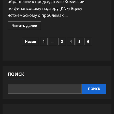
обращение к председателю Комиссии
по финансовому надзору (KNF) Яцеку
Ястжембскому о проблемах,...
Прочитать
Читать далее
больше
о
Омбудсмен
Пагинация
Польши
Назад
1
…
3
4
5
6
обратился
в
записей
финнадзор
из-
за
проблем
с
открытием
счетов
ПОИСК
у
беларусов
ПОИСК