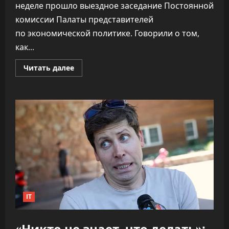
неделе прошло выездное заседание Постоянной
комиссии Палаты представителей
по экономической политике. Говорили о том,
как...
Прочитать
Читать далее
больше
о
ПВТ
говорит,
что
вклад
компаний-
резидентов
в
экономику
«подошёл
к
30%»
IT
«Никто не знает, что делать»: