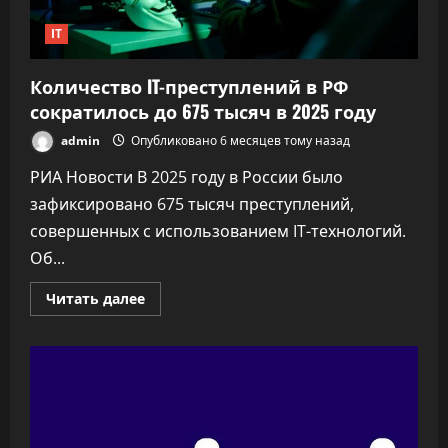
IT
Количество IT-преступлений в РФ
сократилось до 675 тысяч в 2025 году
admin
Опубликовано 6 месяцев тому назад
РИА Новости В 2025 году в России было
зафиксировано 675 тысяч преступлений,
совершенных с использованием IT-технологий.
Об...
Прочитать
Читать далее
больше
о
Количество
IT-
преступлений
в
РФ
сократилось
до
675