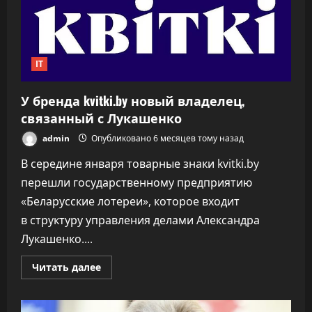
тысяч
в
2025
году
IT
У бренда kvitki.by новый владелец,
связанный с Лукашенко
admin
Опубликовано 6 месяцев тому назад
В середине января товарные знаки kvitki.by
перешли государственному предприятию
«Беларусские лотереи», которое входит
в структуру управления делами Александра
Лукашенко....
Прочитать
Читать далее
больше
о
У
бренда