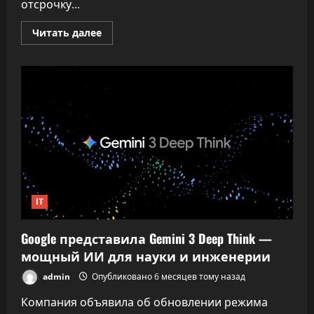
отсрочку...
Прочитать
Читать далее
больше
о
IT-
специалисты
могут
подать
заявление
на
отсрочку
от
службы
через
«Госуслуги»
IT
Google представила Gemini 3 Deep Think —
мощный ИИ для науки и инженерии
admin
Опубликовано 6 месяцев тому назад
Компания объявила об обновлении режима