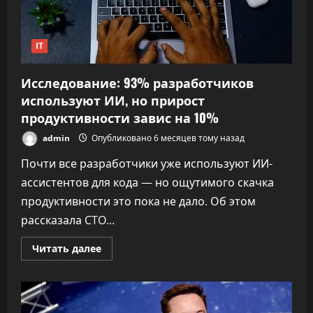
IT
Исследование: 93% разработчиков
используют ИИ, но прирост
продуктивности завис на 10%
admin
Опубликовано 6 месяцев тому назад
Почти все разработчики уже используют ИИ-
ассистентов для кода — но ощутимого скачка
продуктивности это пока не дало. Об этом
рассказала CTO...
Прочитать
Читать далее
больше
о
Исследование:
93%
разработчиков
используют