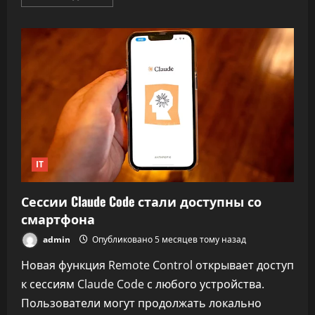
больше
о
Менеджерка
Google
рассказала,
как
оценивает
креативность
инженеров
при
найме
IT
Сессии Claude Code стали доступны со
смартфона
admin
Опубликовано 5 месяцев тому назад
Новая функция Remote Control открывает доступ
к сессиям Claude Code с любого устройства.
Пользователи могут продолжать локально