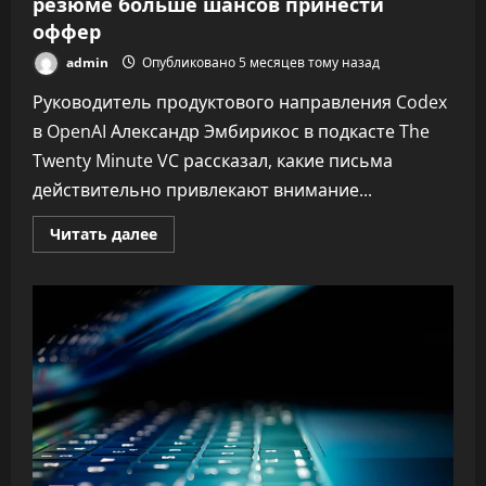
резюме больше шансов принести
оффер
admin
Опубликовано 5 месяцев тому назад
Руководитель продуктового направления Codex
в OpenAI Александр Эмбирикос в подкасте The
Twenty Minute VC рассказал, какие письма
действительно привлекают внимание...
Прочитать
Читать далее
больше
о
Глава
OpenAI
Codex
рассказал,
у
каких
резюме
больше
шансов
принести
оффер