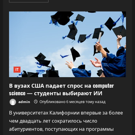
больше
о
Дата-
центры
в
космосе:
Маск
строит
планы,
Альтман
говорит,
что
«это
просто
смешно»
IT
В вузах США падает спрос на computer
science — студенты выбирают ИИ
admin
Опубликовано 6 месяцев тому назад
В университетах Калифорнии впервые за более
чем двадцать лет сократилось число
абитуриентов, поступающих на программы