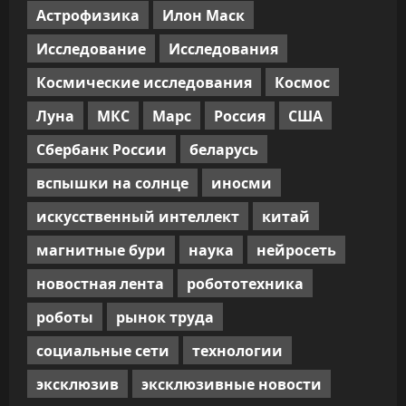
Астрофизика
Илон Маск
Исследование
Исследования
Космические исследования
Космос
Луна
МКС
Марс
Россия
США
Сбербанк России
беларусь
вспышки на солнце
иносми
искусственный интеллект
китай
магнитные бури
наука
нейросеть
новостная лента
робототехника
роботы
рынок труда
социальные сети
технологии
эксклюзив
эксклюзивные новости