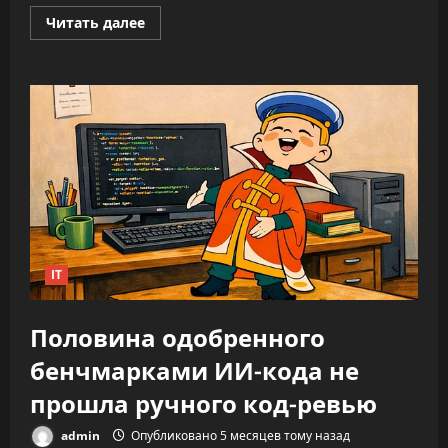
Прочитать
Читать далее
больше
о
ИИ
не
облегчает
нагрузку,
а
увеличивает
время
на
каждую
задачу
—
до
346%
IT
Половина одобренного
бенчмарками ИИ-кода не
прошла ручного код-ревью
admin
Опубликовано 5 месяцев тому назад