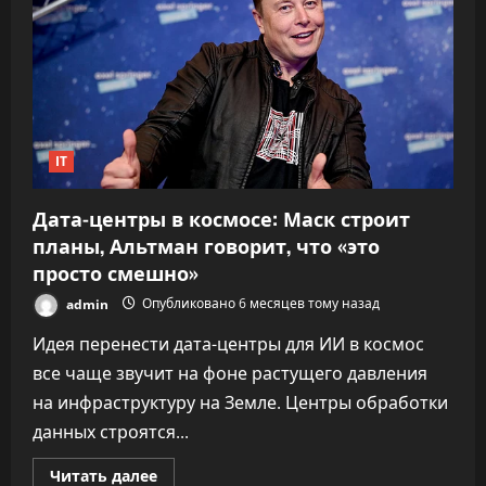
ИИ,
но
прирост
продуктивности
завис
на
10%
IT
Дата-центры в космосе: Маск строит
планы, Альтман говорит, что «это
просто смешно»
admin
Опубликовано 6 месяцев тому назад
Идея перенести дата-центры для ИИ в космос
все чаще звучит на фоне растущего давления
на инфраструктуру на Земле. Центры обработки
данных строятся...
Прочитать
Читать далее