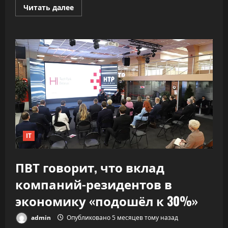
Прочитать
Читать далее
больше
о
«Как
ракета».
ИИ
почти
удвоил
скорость
разработки
софта,
не
обрушив
качество
IT
ПВТ говорит, что вклад
компаний-резидентов в
экономику «подошёл к 30%»
admin
Опубликовано 5 месяцев тому назад