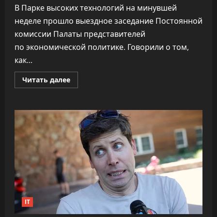
В Парке высоких технологий на минувшей
неделе прошло выездное заседание Постоянной
комиссии Палаты представителей
по экономической политике. Говорили о том,
как...
Прочитать
Читать далее
больше
о
ПВТ
говорит,
что
вклад
компаний-
резидентов
в
экономику
«подошёл
к
30%»
IT