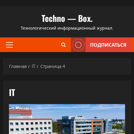
Перейти
Techno — Box.
к
содержимому
Технологический информационный журнал.
ПОДПИСАТЬСЯ
Основное
меню
Главная
IT
Страница 4
IT