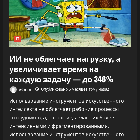
заявил,
что
ИИ
переписывает
правила
капитализма
IT
ИИ не облегчает нагрузку, а
увеличивает время на
каждую задачу — до 346%
admin
Опубликовано 5 месяцев тому назад
Использование инструментов искусственного
интеллекта не облегчает рабочие процессы
сотрудников, а, напротив, делает их более
интенсивными и фрагментированными.
Использование инструментов искусственного...