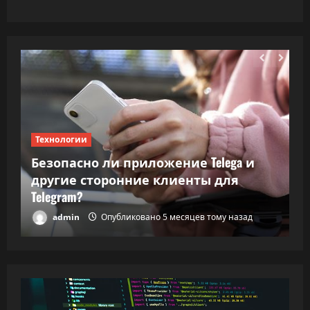
Технологии
Т
Безопасно ли приложение Telega и
ки
другие сторонние клиенты для
В
Telegram?
в
admin
Опубликовано 5 месяцев тому назад