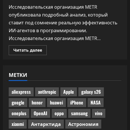
Исследовательская организация METR
опубликовала подробный анализ, который
ставит под сомнение реальную эффективность
ИИ-агентов в программировании.
Исследовательская организация METR...
Прочитать
Читать далее
больше
о
Половина
одобренного
бенчмарками
МЕТКИ
ИИ-
кода
не
прошла
ручного
aliexpress
anthropic
Apple
galaxy s26
код-
ревью
google
honor
huawei
iPhone
NASA
oneplus
OpenAI
oppo
samsung
vivo
xiaomi
Антарктида
Астрономия