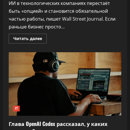
ИИ в технологических компаниях перестаёт
быть «опцией» и становится обязательной
частью работы, пишет Wall Street Journal. Если
раньше бизнес просто...
Прочитать
Читать далее
больше
о
ИТ-
компании
внедряют
ИИ «по-
плохому» —
сотрудников
буквально
заставляют
его
использовать
IT
Глава OpenAI Codex рассказал, у каких