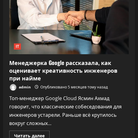
в
2025.
Вот
на
сколько
IT
Менеджерка Google рассказала, как
оценивает креативность инженеров
при найме
admin
Опубликовано 5 месяцев тому назад
Топ-менеджер Google Cloud Ясмин Ахмад
говорит, что классические собеседования для
инженеров устарели. Раньше всё крутилось
вокруг сложных...
Прочитать
Читать далее