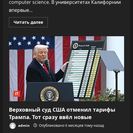
computer science. В университетах Калифорнии
впервые...
Прочитать
Читать далее
больше
о
В
вузах
США
падает
спрос
на
computer
science
—
студенты
выбирают
ИИ
IT
Верховный суд США отменил тарифы
Трампа. Тот сразу ввёл новые
admin
Опубликовано 6 месяцев тому назад