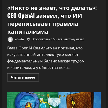
«Никто не знает, что делать»:
CEO OpenAI заявил, что ИИ
переписывает правила
капитализма
admin
Опубликовано 5 месяцев тому назад
Глава OpenAI Сэм Альтман признал, что
искусственный интеллект уже меняет
фундаментальный баланс между трудом
и капиталом, а у общества пока...
Прочитать
Читать далее
больше
о
«Никто
не
знает,
что
делать»:
CEO
OpenAI