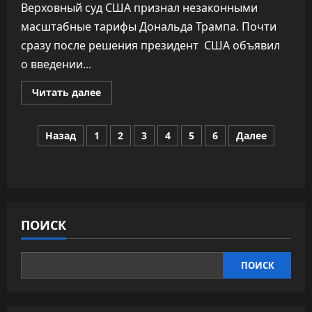
Верховный суд США признал незаконными
масштабные тарифы Дональда Трампа. Почти
сразу после решения президент США объявил
о введении...
Прочитать
Читать далее
больше
о
Верховный
Пагинация
суд
Назад
1
2
3
4
5
6
Далее
США
отменил
записей
тарифы
Трампа.
Тот
сразу
ввёл
новые
ПОИСК
ПОИСК