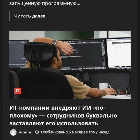
запущенную программную...
Прочитать
Читать далее
больше
о
Сессии
Claude
Code
стали
доступны
со
смартфона
IT
ИТ-компании внедряют ИИ «по-
плохому» — сотрудников буквально
заставляют его использовать
admin
Опубликовано 5 месяцев тому назад