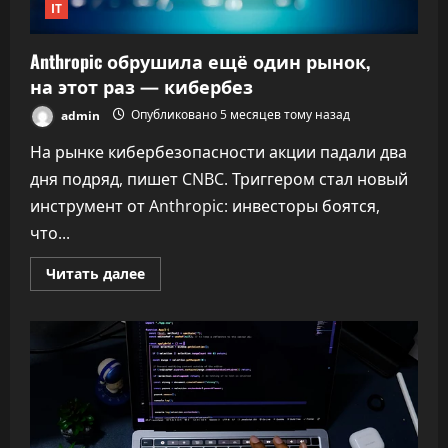
IT
Anthropic обрушила ещё один рынок,
на этот раз — кибербез
admin
Опубликовано 5 месяцев тому назад
На рынке кибербезопасности акции падали два
дня подряд, пишет CNBC. Триггером стал новый
инструмент от Anthropic: инвесторы боятся,
что...
Прочитать
Читать далее
больше
о
Anthropic
обрушила
ещё
один
рынок,
на этот
раз —
кибербез