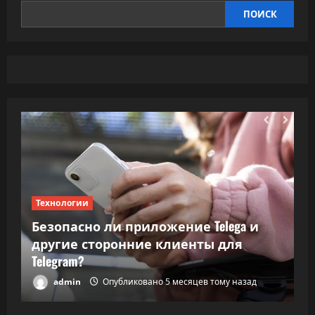
ПОИСК
Технологии
Т
Безопасно ли приложение Telega и
ки
другие сторонние клиенты для
В
Telegram?
в
admin
Опубликовано 5 месяцев тому назад