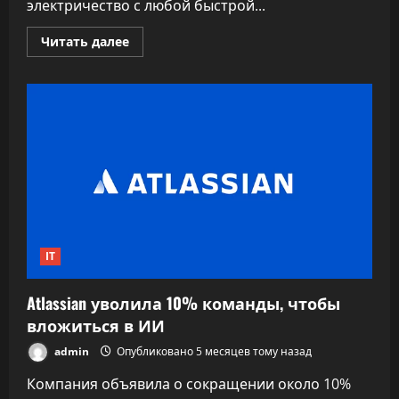
электричество с любой быстрой...
Прочитать
Читать далее
больше
о
Мобильная
гидроустановка
МЭИ
решит
проблему
энергоснабжения
удаленных
поселков
IT
Atlassian уволила 10% команды, чтобы
вложиться в ИИ
admin
Опубликовано 5 месяцев тому назад
Компания объявила о сокращении около 10%