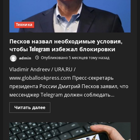
с
супербатарейкой
Техника
Песков назвал необходимые условия,
чтобы Telegram избежал блокировки
admin
Опубликовано 5 месяцев тому назад
Vladimir Andreev / URA.RU /
www.globallookpress.com Пресс-секретарь
президента России Дмитрий Песков заявил, что
мессенджер Telegram должен соблюдать...
Прочитать
Читать далее
больше
о
Песков
назвал
необходимые
условия,
чтобы