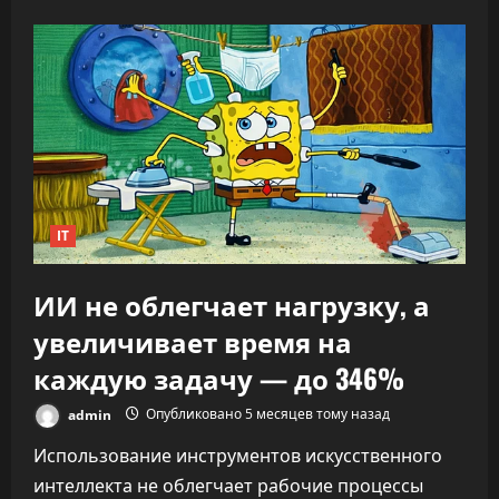
«Никто
не
знает,
что
делать»:
CEO
OpenAI
заявил,
что
ИИ
переписывает
правила
капитализма
IT
ИИ не облегчает нагрузку, а
увеличивает время на
каждую задачу — до 346%
admin
Опубликовано 5 месяцев тому назад
Использование инструментов искусственного
интеллекта не облегчает рабочие процессы