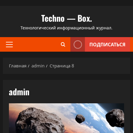
Перейти
Techno — Box.
к
содержимому
Технологический информационный журнал.
ПОДПИСАТЬСЯ
Основное
меню
Главная
admin
Страница 8
admin