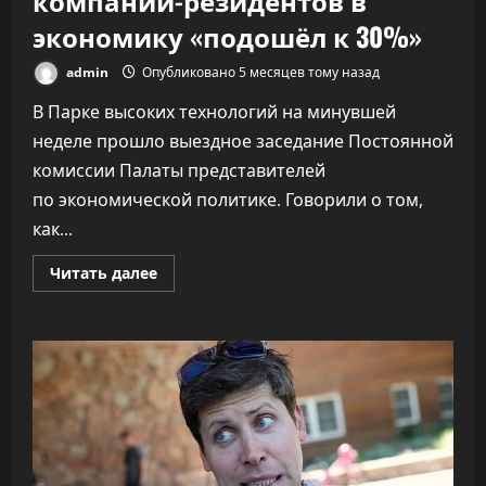
экономику «подошёл к 30%»
admin
Опубликовано 5 месяцев тому назад
В Парке высоких технологий на минувшей
неделе прошло выездное заседание Постоянной
комиссии Палаты представителей
по экономической политике. Говорили о том,
как...
Прочитать
Читать далее
больше
о
ПВТ
говорит,
что
вклад
компаний-
резидентов
в
экономику
«подошёл
к
30%»