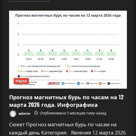
больше
о
Игра
Roblox
начала
цензурировать
сообщения
в
чате
с
помощью
ИИ
Наука
Прогноз магнитных бурь по часам на 12
марта 2026 года. Инфографика
admin
Опубликовано 5 месяцев тому назад
Сюжет Прогноз магнитных бурь по часам на
каждый день Категория: Явления 12 марта 2026