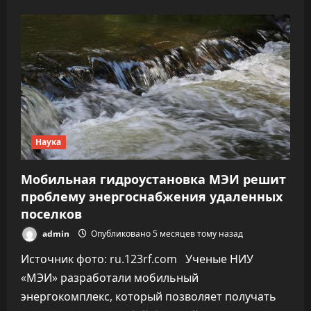
о
Черноморский
метеорит
вошел
в
атмосферу
в
100-
150
км
южнее
Крымского
моста
Наука
Мобильная гидроустановка МЭИ решит
проблему энергоснабжения удаленных
поселков
admin
Опубликовано 5 месяцев тому назад
Источник фото: ru.123rf.com Ученые НИУ
«МЭИ» разработали мобильный
энергокомплекс, который позволяет получать