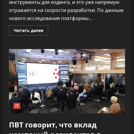
инструменты для кодинга, и это уже напрямую
отражается на скорости разработки. По данным
нового исследования платформы...
Прочитать
Читать далее
больше
о
«Как
ракета».
ИИ
почти
удвоил
скорость
разработки
софта,
не
обрушив
качество
IT
ПВТ говорит, что вклад
компаний-резидентов в