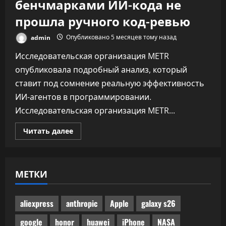
бенчмарками ИИ-кода не
прошла ручного код-ревью
admin
Опубликовано 5 месяцев тому назад
Исследовательская организация METR
опубликовала подробный анализ, который
ставит под сомнение реальную эффективность
ИИ-агентов в программировании.
Исследовательская организация METR...
Прочитать
Читать далее
больше
о
Половина
одобренного
бенчмарками
МЕТКИ
ИИ-
кода
не
прошла
ручного
aliexpress
anthropic
Apple
galaxy s26
код-
ревью
google
honor
huawei
iPhone
NASA