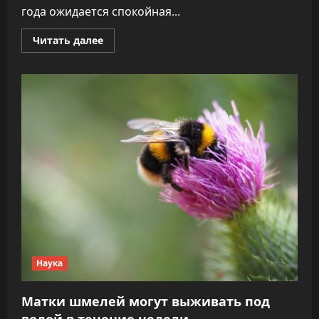
года ожидается спокойная...
Прочитать
Читать далее
больше
о
Прогноз
магнитных
бурь
по
часам
на
12
марта
2026
года.
Инфографика
Наука
Матки шмелей могут выживать под
водой в течение недели