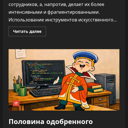
сотрудников, а, напротив, делает их более
интенсивными и фрагментированными.
Использование инструментов искусственного...
Прочитать
Читать далее
больше
о
ИИ
не
облегчает
нагрузку,
а
увеличивает
время
на
каждую
задачу
—
до
346%
IT
Половина одобренного