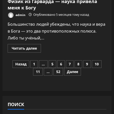
Физик из Гарварда — наука привела
меня к Богу
admin
Опубликовано 5 месяцев тому назад
Большинство людей убеждены, что наука и вера
в Бога — это два противоположных полюса.
Либо ты учёный,...
Прочитать
Читать далее
больше
о
Физик
Пагинация
из
Назад
1
…
5
6
7
8
9
10
Гарварда
—
11
…
52
Далее
записей
наука
привела
меня
к
Богу
ПОИСК