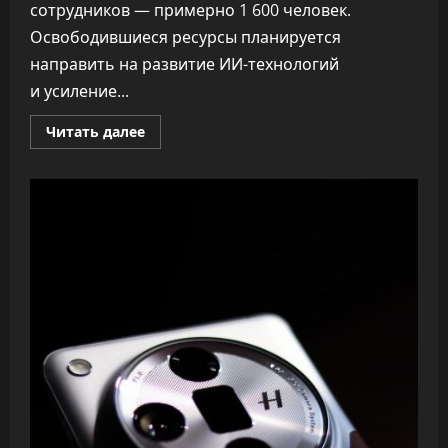
сотрудников — примерно 1 600 человек.
Освободившиеся ресурсы планируется
направить на развитие ИИ-технологий
и усиление...
Прочитать
Читать далее
больше
о
Atlassian
уволила
10%
команды,
чтобы
вложиться
в
ИИ