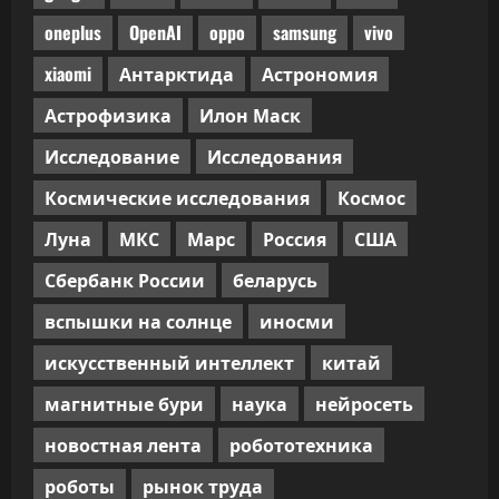
oneplus
OpenAI
oppo
samsung
vivo
xiaomi
Антарктида
Астрономия
Астрофизика
Илон Маск
Исследование
Исследования
Космические исследования
Космос
Луна
МКС
Марс
Россия
США
Сбербанк России
беларусь
вспышки на солнце
иносми
искусственный интеллект
китай
магнитные бури
наука
нейросеть
новостная лента
робототехника
роботы
рынок труда