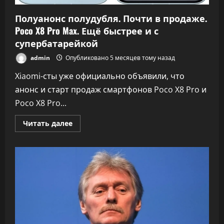
Полуанонс полудубля. Почти в продаже.
Poco X8 Pro Max. Ещё быстрее и с
супербатарейкой
admin
Опубликовано 5 месяцев тому назад
Xiaomi-сты уже официально объявили, что
анонс и старт продаж смартфонов Poco X8 Pro и
Poco X8 Pro...
Прочитать
Читать далее
больше
о
Полуанонс
полудубля.
Почти
в
продаже.
Poco
X8
Pro
Max.
Ещё
быстрее
и