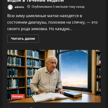
admin
Опубликовано 5 месяцев тому назад
Всю зиму шмелиные матки находятся в
состоянии диапаузы, похожем на спячку, — это
своего рода зимовка. Но каждую...
Прочитать
Читать далее
больше
о
Матки
шмелей
могут
выживать
под
водой
в
течение
недели
Космос