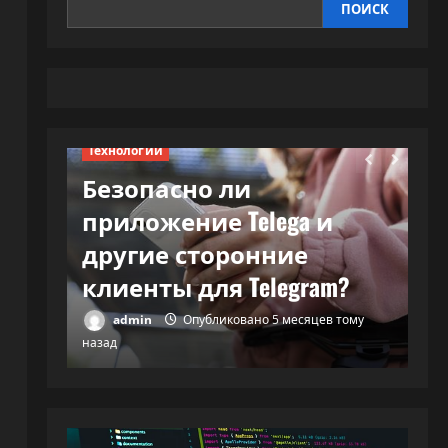
ПОИСК
Технологии
Безопасно ли
Те
приложение Telega и
В
и и…
другие сторонние
м
клиенты для Telegram?
с
тому
admin
Опубликовано 5 месяцев тому
назад
наз