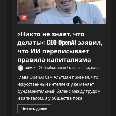
30%»
IT
«Никто не знает, что
делать»: CEO OpenAI заявил,
что ИИ переписывает
правила капитализма
admin
Опубликовано 5 месяцев тому назад
Глава OpenAI Сэм Альтман признал, что
искусственный интеллект уже меняет
фундаментальный баланс между трудом
и капиталом, а у общества пока...
Прочитать
Читать далее
больше
о