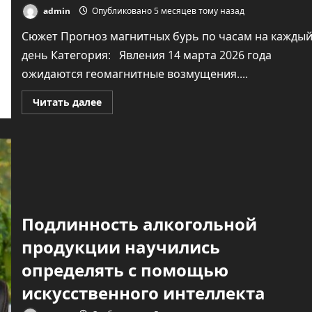
admin
Опубликовано 5 месяцев тому назад
Сюжет Прогноз магнитных бурь по часам на кажды
день Категория: Явления 14 марта 2026 года
ожидаются геомагнитные возмущения....
Прочитать
Читать далее
больше
о
Прогноз
магнитных
бурь
по
часам
на
14
марта
2026
Подлинность алкогольной
года.
Инфографика
продукции научились
определять с помощью
искусственного интеллекта