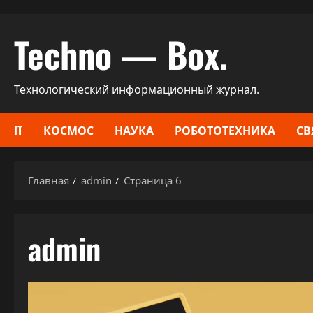
Перейти
Techno — Box.
к
содержимому
Технологический информационный журнал.
IT
КОСМОС
НАУКА
РОБОТОТЕХНИКА
СВ
Главная
admin
Страница 6
admin