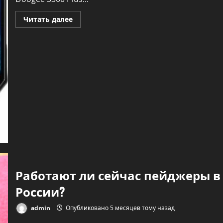
Прочитать
Читать далее
больше
о
Анонс.
Doogee
S300
Plus
Thermal
и
другие
Работают ли сейчас пейджеры в
России?
admin
Опубликовано 5 месяцев тому назад