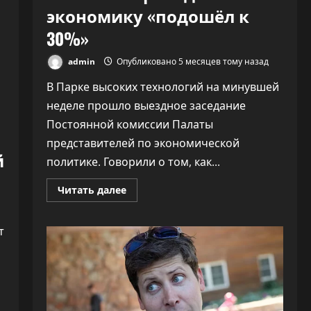
экономику «подошёл к
30%»
admin
Опубликовано 5 месяцев тому назад
В Парке высоких технологий на минувшей
неделе прошло выездное заседание
Постоянной комиссии Палаты
представителей по экономической
й
политике. Говорили о том, как...
Прочитать
Читать далее
больше
о
ПВТ
говорит,
т
что
вклад
компаний-
резидентов
в
экономику
«подошёл
к