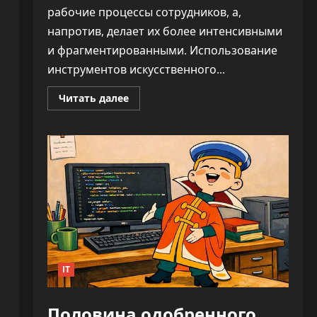
рабочие процессы сотрудников, а,
напротив, делает их более интенсивными
и фрагментированными. Использование
инструментов искусственного...
Прочитать
Читать далее
больше
о
ИИ
не
облегчает
нагрузку,
а
увеличивает
время
на
каждую
задачу
—
до
346%
IT
Половина одобренного