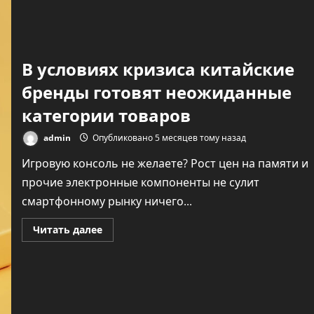
В условиях кризиса китайские
бренды готовят неожиданные
категории товаров
Технологии
admin
Опубликовано 5 месяцев тому назад
Осторожно, вас
Игровую консоль не желаете? Рост цен на памяти и
слушают мошенник
прочие электронные компоненты не сулит
бывшие любовники
смартфонному рынку ничего...
admin
Опубликовано 5 месяцев 
Прочитать
Читать далее
больше
назад
о
В
условиях
кризиса
китайские
бренды
готовят