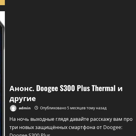
неожиданные
категории
товаров
Анонс. Doogee S300 Plus Thermal и
другие
admin
Опубликовано 5 месяцев тому назад
На ночь выходные глядя давайте расскажу вам про
три новых защищённых смартфона от Doogee:
Doogee S300 Plus...