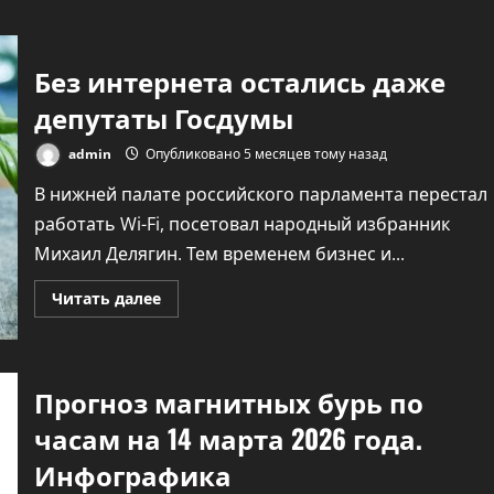
о
Напугавший
пожилую
женщину
робот
Без интернета остались даже
был
«арестован»
депутаты Госдумы
полицией
в
Китае
admin
Опубликовано 5 месяцев тому назад
В нижней палате российского парламента перестал
работать Wi-Fi, посетовал народный избранник
Михаил Делягин. Тем временем бизнес и...
Прочитать
Читать далее
больше
о
Без
интернета
остались
даже
Прогноз магнитных бурь по
депутаты
Госдумы
часам на 14 марта 2026 года.
Инфографика