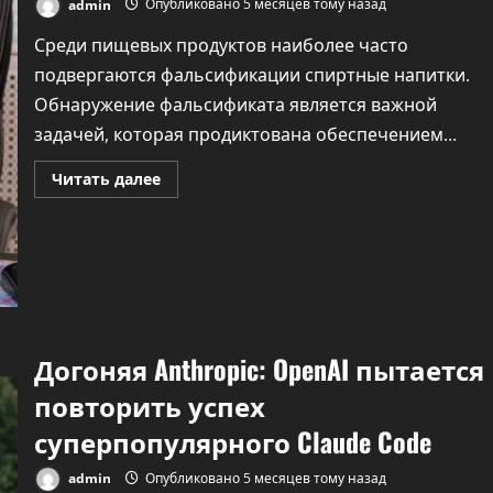
admin
Опубликовано 5 месяцев тому назад
Среди пищевых продуктов наиболее часто
подвергаются фальсификации спиртные напитки.
Обнаружение фальсификата является важной
задачей, которая продиктована обеспечением...
Прочитать
Читать далее
больше
о
Подлинность
алкогольной
продукции
научились
определять
с
помощью
искусственного
интеллекта
Догоняя Anthropic: OpenAI пытается
повторить успех
суперпопулярного Claude Code
admin
Опубликовано 5 месяцев тому назад