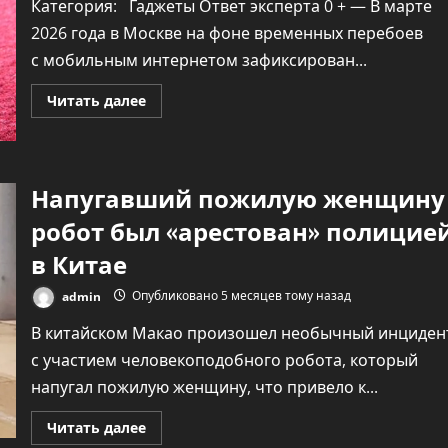
Категория: Гаджеты Ответ эксперта 0 + — В марте
2026 года в Москве на фоне временных перебоев
с мобильным интернетом зафиксирован...
Прочитать
Читать далее
больше
о
Работают
ли
сейчас
пейджеры
Напугавший пожилую женщину
в
России?
робот был «арестован» полицие
в Китае
admin
Опубликовано 5 месяцев тому назад
В китайском Макао произошел необычный инциден
с участием человекоподобного робота, который
напугал пожилую женщину, что привело к...
Прочитать
Читать далее
больше