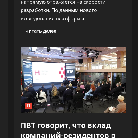
напрямую отражается на скорости
разработки. По данным нового
исследования платформы...
Прочитать
Читать далее
больше
о
«Как
ракета».
ИИ
почти
удвоил
скорость
разработки
софта,
не
обрушив
качество
IT
ПВТ говорит, что вклад
компаний-резидентов в