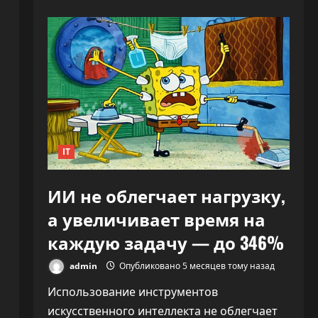
«Никто
не
знает,
й
что
делать»:
CEO
OpenAI
заявил,
что
ИИ
переписывает
правила
капитализма
IT
ИИ не облегчает нагрузку,
а увеличивает время на
каждую задачу — до 346%
admin
Опубликовано 5 месяцев тому назад
Использование инструментов
искусственного интеллекта не облегчает