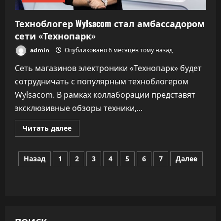
Техноблогер Wylsacom стал амбассадором
сети «Технопарк»
admin
Опубликовано 6 месяцев тому назад
Сеть магазинов электроники «Технопарк» будет
сотрудничать с популярным техноблогером
Wylsacom. В рамках коллаборации представят
эксклюзивные обзоры техники,...
Прочитать
Читать далее
больше
о
Техноблогер
Пагинация
Wylsacom
Назад
1
2
3
4
5
6
7
Далее
стал
амбассадором
записей
сети
«Технопарк»