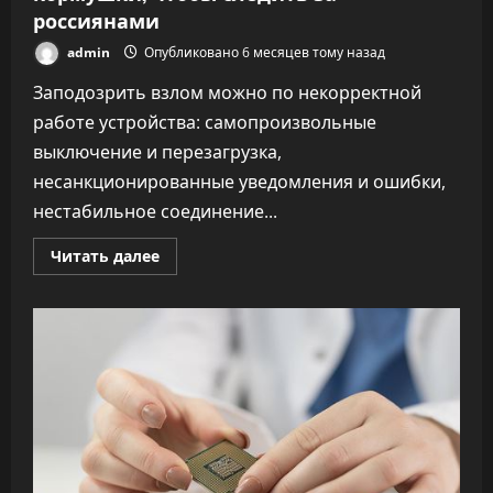
россиянами
admin
Опубликовано 6 месяцев тому назад
Заподозрить взлом можно по некорректной
работе устройства: самопроизвольные
выключение и перезагрузка,
несанкционированные уведомления и ошибки,
нестабильное соединение...
Прочитать
Читать далее
больше
о
Хакеры
могут
взламывать
умные
кормушки,
чтобы
следить
за
россиянами