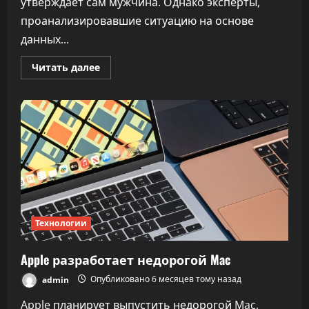
утверждает сам мужчина. Однако эксперты,
проанализировавшие ситуацию на основе
данных...
Прочитать
Читать далее
больше
о
Испанец
случайно
взломал
тысячи
умных
пылесосов
Технологии
Apple разработает недорогой Mac
admin
Опубликовано 6 месяцев тому назад
Apple планирует выпустить недорогой Mac,