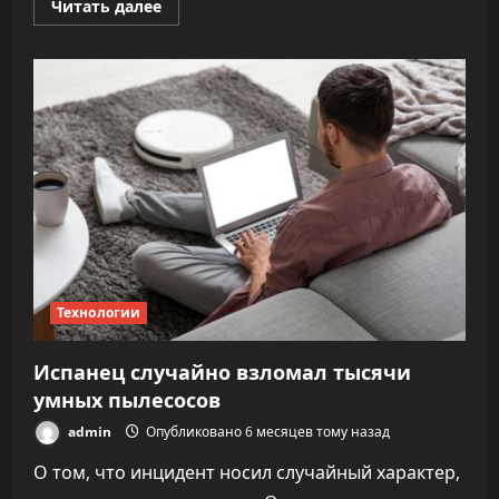
Прочитать
Читать далее
больше
о
Герой
СберКот
появился
в
колонках
Sber
Технологии
Испанец случайно взломал тысячи
умных пылесосов
admin
Опубликовано 6 месяцев тому назад
О том, что инцидент носил случайный характер,