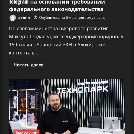
Telegram на основании требований
федерального законодательства
admin
Опубликовано 6 месяцев тому назад
По словам министра цифрового развития
Максута Шадаева, мессенджер проигнорировал
150 тысяч обращений РКН о блокировке
контента в...
Прочитать
Читать далее
больше
о
Минцифры:
Роскомнадзор
замедляет
Telegram
на
основании
требований
федерального
законодательства
Технологии