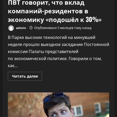
ПВТ говорит, что вклад
компаний-резидентов в
экономику «подошёл к 30%»
admin
Опубликовано 5 месяцев тому назад
В Парке высоких технологий на минувшей
неделе прошло выездное заседание Постоянной
комиссии Палаты представителей
по экономической политике. Говорили о том,
как...
Прочитать
Читать далее
больше
о
ПВТ
говорит,
что
вклад
компаний-
резидентов
в
экономику
«подошёл