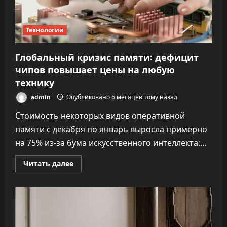
Технологии
Глобальный кризис памяти: дефицит
чипов повышает цены на любую
технику
admin
Опубликовано 6 месяцев тому назад
Стоимость некоторых видов оперативной
памяти с декабря по январь выросла примерно
на 75% из-за бума искусственного интеллекта:...
Прочитать
Читать далее
больше
о
Глобальный
кризис
памяти:
дефицит
чипов
повышает
цены