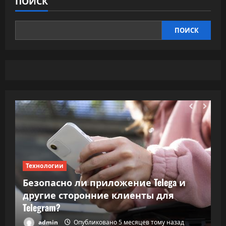
ПОИСК
ПОИСК
Технологии
Т
Безопасно ли приложение Telega и
ки
другие сторонние клиенты для
В
Telegram?
в
admin
Опубликовано 5 месяцев тому назад