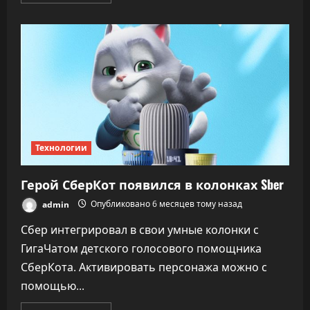
больше
о
Из-
за
блокировок
Telegram
и
VPN
бизнес
может
вернуть
сотрудников
в
офисы
Технологии
Герой СберКот появился в колонках Sber
admin
Опубликовано 6 месяцев тому назад
Сбер интегрировал в свои умные колонки с
ГигаЧатом детского голосового помощника
СберКота. Активировать персонажа можно с
помощью...