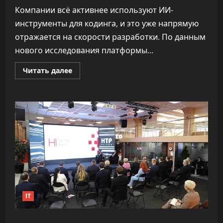
Компании всё активнее используют ИИ-
инструменты для кодинга, и это уже напрямую
отражается на скорости разработки. По данным
нового исследования платформы...
Прочитать
Читать далее
больше
о
«Как
ракета».
ИИ
почти
удвоил
скорость
разработки
софта,
не
обрушив
качество
IT