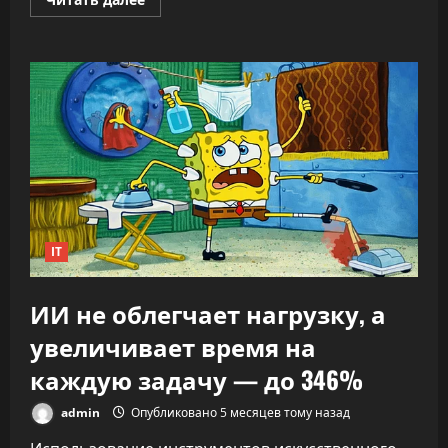
больше
о
«Никто
не
знает,
что
делать»:
CEO
OpenAI
заявил,
что
ИИ
переписывает
правила
капитализма
IT
ИИ не облегчает нагрузку, а
увеличивает время на
каждую задачу — до 346%
admin
Опубликовано 5 месяцев тому назад