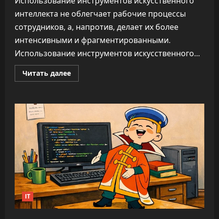
Использование инструментов искусственного
интеллекта не облегчает рабочие процессы
сотрудников, а, напротив, делает их более
интенсивными и фрагментированными.
Использование инструментов искусственного...
Прочитать
Читать далее
больше
о
ИИ
не
облегчает
нагрузку,
а
увеличивает
время
на
каждую
задачу
—
до
346%
IT