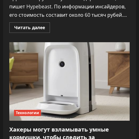
пишет Hypebeast. По информации инсайдеров,
его стоимость составит около 60 тысяч рубей....
Прочитать
Читать далее
больше
о
Apple
разработает
недорогой
Mac
Технологии
Хакеры могут взламывать умные
кормушки, чтобы следить за