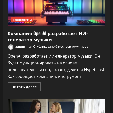
Технологии
Компания OpenAI разработает ИИ-
генератор музыки
admin
Опубликовано 6 месяцев тому назад
OpenAI разработает ИИ-генератор музыки. Он
будет функционировать на основе
пользовательских подсказок, делится Hypebeast.
Как сообщает компания, инструмент...
Прочитать
Читать далее
больше
о
Компания
OpenAI
разработает
ИИ-
генератор