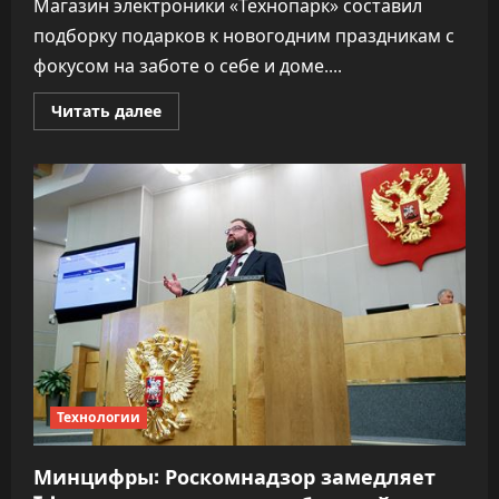
Магазин электроники «Технопарк» составил
подборку подарков к новогодним праздникам с
фокусом на заботе о себе и доме....
Прочитать
Читать далее
больше
о
«Технопарк»
составил
подборку
техники,
которая
позаботится
о
вас
к
наступлению
холодов
Технологии
Минцифры: Роскомнадзор замедляет