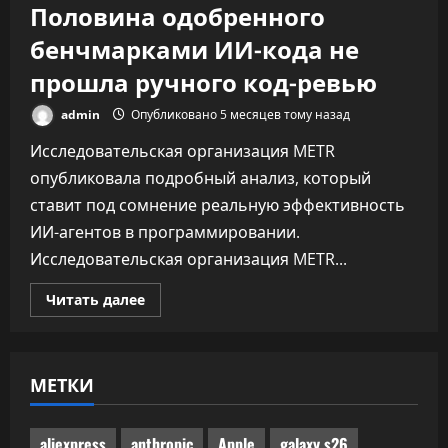
Половина одобренного
бенчмарками ИИ-кода не
прошла ручного код-ревью
admin
Опубликовано 5 месяцев тому назад
Исследовательская организация METR
опубликовала подробный анализ, который
ставит под сомнение реальную эффективность
ИИ-агентов в программировании.
Исследовательская организация METR...
Прочитать
Читать далее
больше
о
Половина
одобренного
бенчмарками
МЕТКИ
ИИ-
кода
не
прошла
ручного
aliexpress
anthropic
Apple
galaxy s26