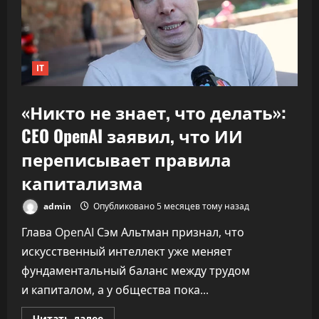
к
30%»
IT
«Никто не знает, что делать»:
CEO OpenAI заявил, что ИИ
переписывает правила
капитализма
admin
Опубликовано 5 месяцев тому назад
Глава OpenAI Сэм Альтман признал, что
искусственный интеллект уже меняет
фундаментальный баланс между трудом
и капиталом, а у общества пока...
Прочитать
Читать далее