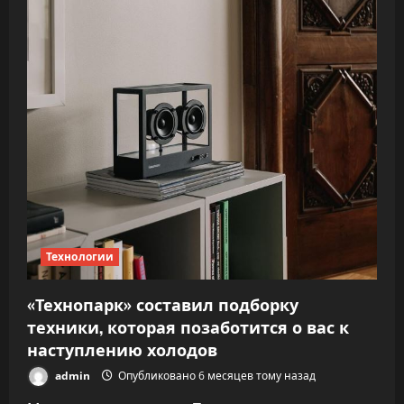
на
любую
технику
Технологии
«Технопарк» составил подборку
техники, которая позаботится о вас к
наступлению холодов
admin
Опубликовано 6 месяцев тому назад