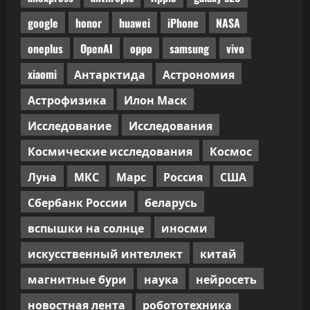
код-
ревью
google
honor
huawei
iPhone
NASA
oneplus
OpenAI
oppo
samsung
vivo
xiaomi
Антарктида
Астрономия
Астрофизика
Илон Маск
Исследование
Исследования
Космические исследования
Космос
Луна
МКС
Марс
Россия
США
Сбербанк России
беларусь
вспышки на солнце
иносми
искусственный интеллект
китай
магнитные бури
наука
нейросеть
новостная лента
робототехника