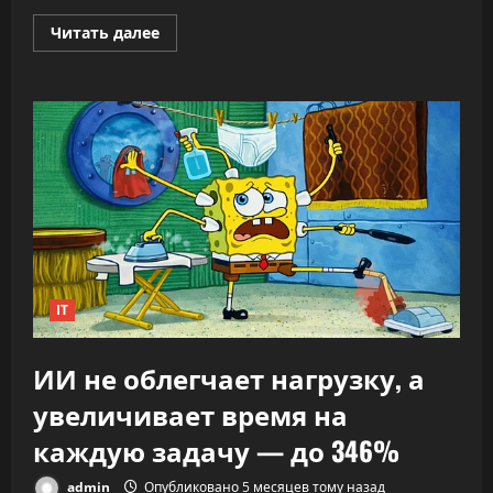
Прочитать
Читать далее
больше
о
«Никто
не
знает,
что
делать»:
CEO
OpenAI
заявил,
что
ИИ
переписывает
правила
капитализма
IT
ИИ не облегчает нагрузку, а
увеличивает время на
каждую задачу — до 346%
admin
Опубликовано 5 месяцев тому назад