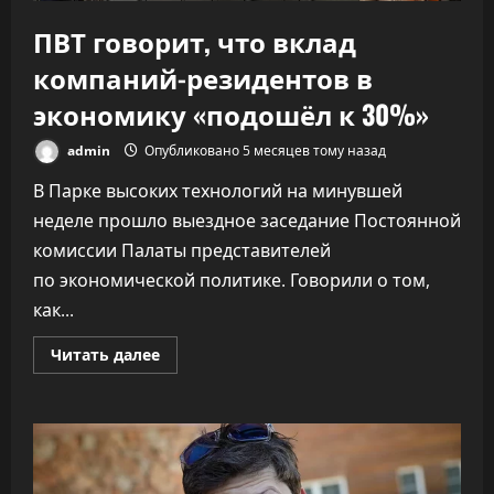
ПВТ говорит, что вклад
компаний-резидентов в
экономику «подошёл к 30%»
admin
Опубликовано 5 месяцев тому назад
В Парке высоких технологий на минувшей
неделе прошло выездное заседание Постоянной
комиссии Палаты представителей
по экономической политике. Говорили о том,
как...
Прочитать
Читать далее
больше
о
ПВТ
говорит,
что
вклад
компаний-
резидентов
в