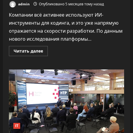
admin
Опубликовано 5 месяцев тому назад
Компании всё активнее используют ИИ-
инструменты для кодинга, и это уже напрямую
отражается на скорости разработки. По данным
нового исследования платформы...
Прочитать
Читать далее
больше
о
«Как
ракета».
ИИ
почти
удвоил
скорость
разработки
софта,
не
обрушив
качество
IT