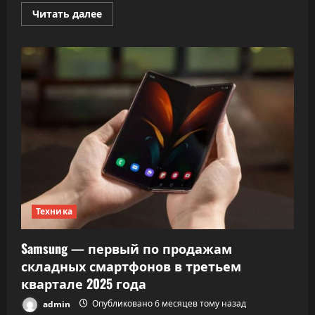
Прочитать
Читать далее
больше
о
Раевский
посоветовал
сохранить
фото
и
файлы
перед
блокировкой
Telegram
Техника
Samsung — первый по продажам
складных смартфонов в третьем
квартале 2025 года
admin
Опубликовано 6 месяцев тому назад