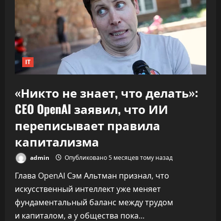
экономику
«подошёл
к
30%»
IT
«Никто не знает, что делать»:
CEO OpenAI заявил, что ИИ
переписывает правила
капитализма
admin
Опубликовано 5 месяцев тому назад
Глава OpenAI Сэм Альтман признал, что
искусственный интеллект уже меняет
фундаментальный баланс между трудом
и капиталом, а у общества пока...