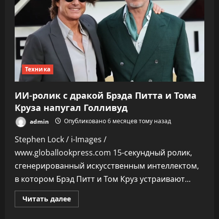
Техника
ИИ-ролик с дракой Брэда Питта и Тома
Круза напугал Голливуд
admin
Опубликовано 6 месяцев тому назад
Stephen Lock / i-Images /
www.globallookpress.com 15-секундный ролик,
сгенерированный искусственным интеллектом,
в котором Брэд Питт и Том Круз устраивают...
Прочитать
Читать далее
больше
о
ИИ-