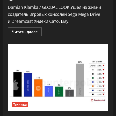
Damian Klamka / GLOBAL LOOK Ушел из жизни
создатель игровых консолей Sega Mega Drive
и Dreamcast Хидеки Сато. Ему...
Прочитать
Читать далее
больше
о
Скончался
разработчик
Sega
Mega
Drive
и
Dreamcast
Хидеки
Сато
Техника