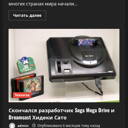
многих странах мира начали...
Прочитать
Читать далее
больше
о
Нос
не
дорос.
По
всему
миру
распространяется
возрастной
ценз
на
соцсети
Техника
Скончался разработчик Sega Mega Drive и
Dreamcast Хидеки Сато
admin
Опубликовано 6 месяцев тому назад