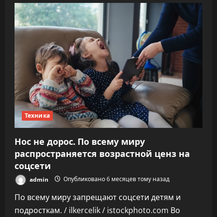
ролик
с
дракой
Брэда
Питта
и
Тома
Круза
напугал
Голливуд
Техника
Нос не дорос. По всему миру
распространяется возрастной ценз на
соцсети
admin
Опубликовано 6 месяцев тому назад
По всему миру запрещают соцсети детям и
подросткам. / ilkercelik / istockphoto.com Во