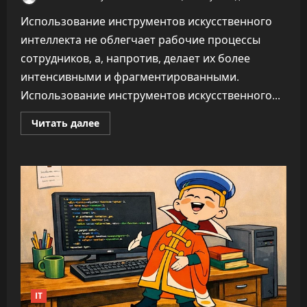
Использование инструментов искусственного
интеллекта не облегчает рабочие процессы
сотрудников, а, напротив, делает их более
интенсивными и фрагментированными.
Использование инструментов искусственного...
Прочитать
Читать далее
больше
о
ИИ
не
облегчает
нагрузку,
а
увеличивает
время
на
каждую
задачу
—
до
346%
IT