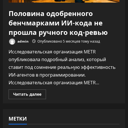
Половина одобренного
бенчмарками ИИ-кода не
прошла ручного код-ревью
admin
Опубликовано 5 месяцев тому назад
Исследовательская организация METR
опубликовала подробный анализ, который
ставит под сомнение реальную эффективность
ИИ-агентов в программировании.
Исследовательская организация METR...
Прочитать
Читать далее
больше
о
Половина
одобренного
бенчмарками
МЕТКИ
ИИ-
кода
не