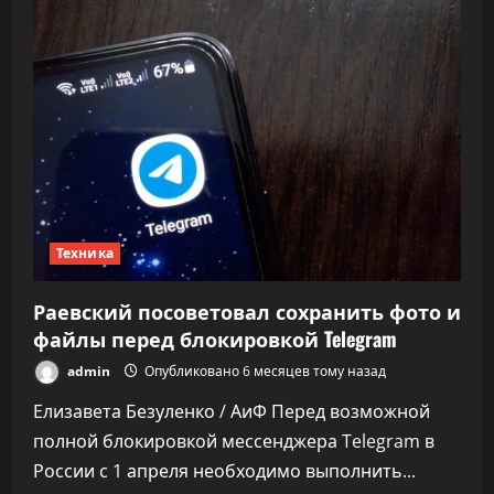
популярных
брендов
бытовой
техники
среди
россиян
в
2025
году
Техника
Раевский посоветовал сохранить фото и
файлы перед блокировкой Telegram
admin
Опубликовано 6 месяцев тому назад
Елизавета Безуленко / АиФ Перед возможной
полной блокировкой мессенджера Telegram в
России с 1 апреля необходимо выполнить...