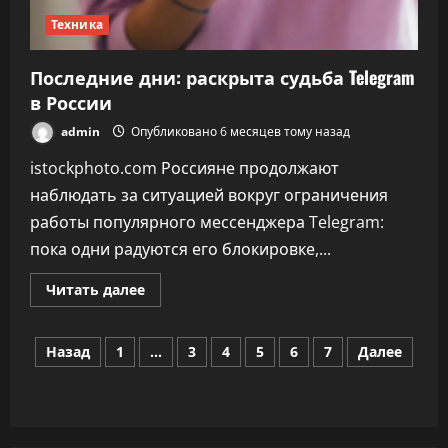
Техника
Последние дни: раскрыта судьба Telegram
в России
admin
Опубликовано 6 месяцев тому назад
istockphoto.com Россияне продолжают
наблюдать за ситуацией вокруг ограничения
работы популярного мессенджера Telegram:
пока одни радуются его блокировке,...
Прочитать
Читать далее
больше
о
Последние
Пагинация
дни:
Назад
1
…
3
4
5
6
7
Далее
раскрыта
судьба
записей
Telegram
в
России