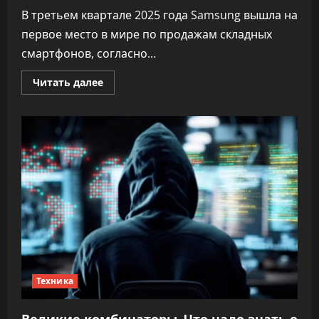
В третьем квартале 2025 года Samsung вышла на
первое место в мире по продажам складных
смартфонов, согласно...
Прочитать
Читать далее
больше
о
Samsung
—
первый
по
продажам
складных
смартфонов
в
третьем
квартале
2025
года
Техника
Великие комбинаторы. Что надо знать о