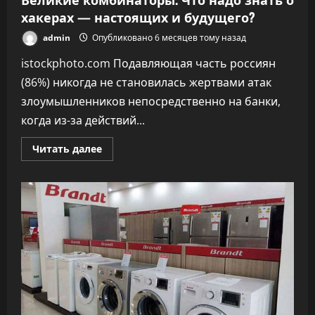
хакерах — настоящих и будущего?
admin
Опубликовано 6 месяцев тому назад
istockphoto.com Подавляющая часть россиян
(86%) никогда не становилась жертвами атак
злоумышленников непосредственно на банки,
когда из-за действий...
Прочитать
Читать далее
больше
о
Великие
комбинаторы.
Что
надо
знать
о
хакерах
—
настоящих
и
будущего?