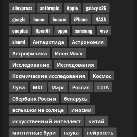
прошла
ручного
aliexpress
anthropic
Apple
galaxy s26
код-
ревью
google
honor
huawei
iPhone
NASA
oneplus
OpenAI
oppo
samsung
vivo
xiaomi
Антарктида
Астрономия
Астрофизика
Илон Маск
Исследование
Исследования
Космические исследования
Космос
Луна
МКС
Марс
Россия
США
Сбербанк России
беларусь
вспышки на солнце
иносми
искусственный интеллект
китай
магнитные бури
наука
нейросеть