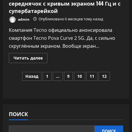
середнячок с кривым экраном 144 Гц и с
супербатарейкой
admin
Опубликовано 6 месяцев тому назад
Компания Tecno официально анонсировала
смартфон Tecno Pova Curve 2 5G. Да, с сильно
скруглённым экраном. Вообще экран...
Прочитать
Читать далее
больше
о
Анонс.
Пагинация
Tecno
Назад
1
…
9
10
11
12
Pova
Curve
записей
2
5G
—
смартфон-
середнячок
с
кривым
ПОИСК
экраном
144
Гц
и
ПОИСК
с