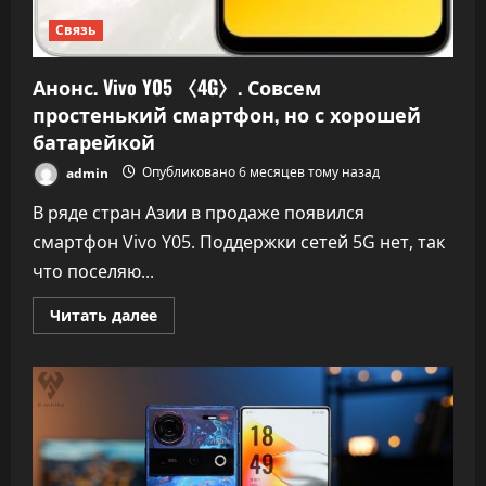
Связь
Анонс. Vivo Y05 〈4G〉. Совсем
простенький смартфон, но с хорошей
батарейкой
admin
Опубликовано 6 месяцев тому назад
В ряде стран Азии в продаже появился
смартфон Vivo Y05. Поддержки сетей 5G нет, так
что поселяю...
Прочитать
Читать далее
больше
о
Анонс.
Vivo
Y05
〈4G〉.
Совсем
простенький
смартфон,
но
с