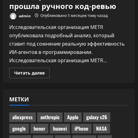
прошла ручного код-ревью
admin
Опубликовано 5 месяцев тому назад
Исследовательская организация METR
опубликовала подробный анализ, который
ставит под сомнение реальную эффективность
ИИ-агентов в программировании.
Исследовательская организация METR...
Прочитать
Читать далее
больше
о
Половина
одобренного
бенчмарками
МЕТКИ
ИИ-
кода
не
прошла
ручного
aliexpress
anthropic
Apple
galaxy s26
код-
ревью
google
honor
huawei
iPhone
NASA