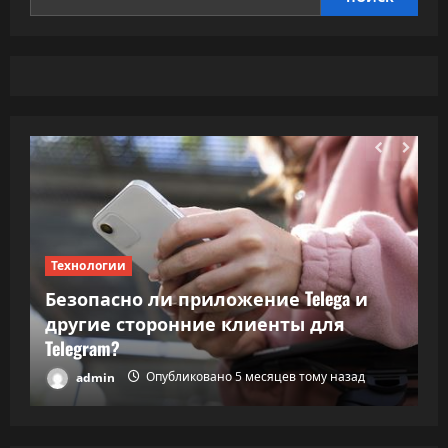
супербатарейкой
Технологии
Т
Безопасно ли приложение Telega и
ки
другие сторонние клиенты для
В
Telegram?
в
admin
Опубликовано 5 месяцев тому назад