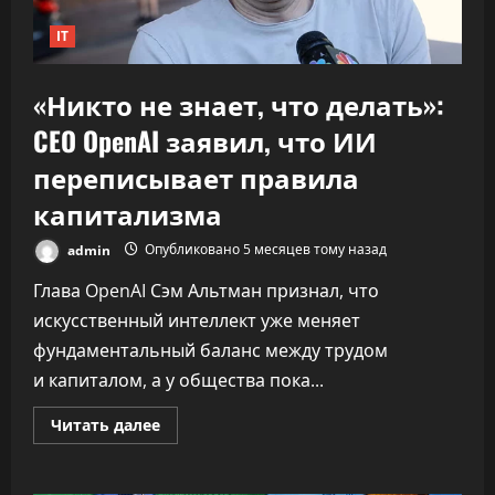
IT
«Никто не знает, что делать»:
CEO OpenAI заявил, что ИИ
переписывает правила
капитализма
admin
Опубликовано 5 месяцев тому назад
Глава OpenAI Сэм Альтман признал, что
искусственный интеллект уже меняет
фундаментальный баланс между трудом
и капиталом, а у общества пока...
Прочитать
Читать далее
больше
о
«Никто
не