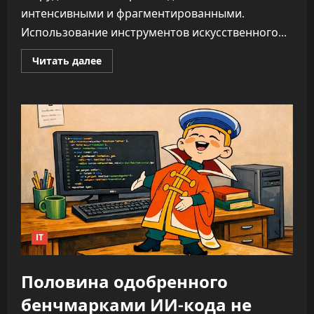
интенсивными и фрагментированными.
Использование инструментов искусственного...
Прочитать
Читать далее
больше
о
ИИ
не
облегчает
нагрузку,
а
увеличивает
время
на
каждую
задачу
—
до
346%
IT
Половина одобренного
бенчмарками ИИ-кода не