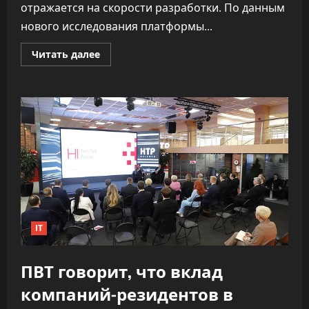
отражается на скорости разработки. По данным
нового исследования платформы...
Прочитать
Читать далее
больше
о
«Как
ракета».
ИИ
почти
удвоил
скорость
разработки
софта,
не
обрушив
качество
IT
ПВТ говорит, что вклад
компаний-резидентов в