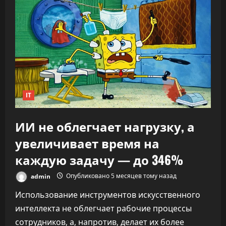
знает,
что
делать»:
CEO
OpenAI
заявил,
что
ИИ
переписывает
правила
капитализма
IT
ИИ не облегчает нагрузку, а
увеличивает время на
каждую задачу — до 346%
admin
Опубликовано 5 месяцев тому назад
Использование инструментов искусственного
интеллекта не облегчает рабочие процессы
сотрудников, а, напротив, делает их более