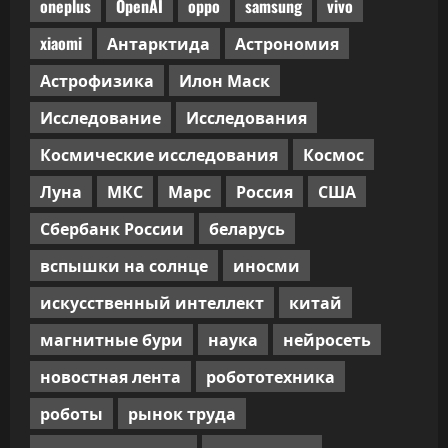
oneplus
OpenAI
oppo
samsung
vivo
xiaomi
Антарктида
Астрономия
Астрофизика
Илон Маск
Исследование
Исследования
Космические исследования
Космос
Луна
МКС
Марс
Россия
США
Сбербанк России
беларусь
вспышки на солнце
иносми
искусственный интеллект
китай
магнитные бури
наука
нейросеть
новостная лента
робототехника
роботы
рынок труда