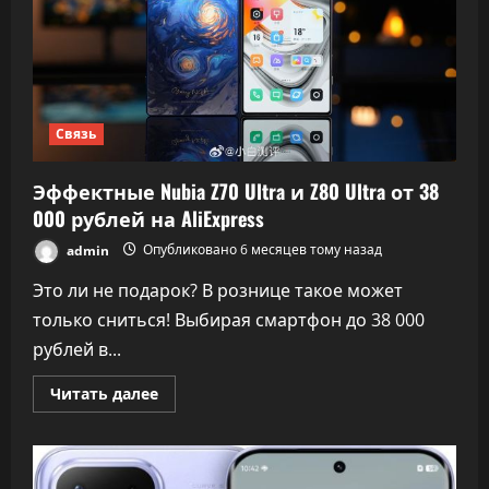
хорошей
батарейкой
Связь
Эффектные Nubia Z70 Ultra и Z80 Ultra от 38
000 рублей на AliExpress
admin
Опубликовано 6 месяцев тому назад
Это ли не подарок? В рознице такое может
только сниться! Выбирая смартфон до 38 000
рублей в...
Прочитать
Читать далее
больше
о
Эффектные
Nubia
Z70
Ultra