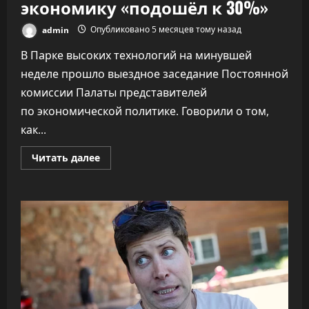
экономику «подошёл к 30%»
admin
Опубликовано 5 месяцев тому назад
В Парке высоких технологий на минувшей
неделе прошло выездное заседание Постоянной
комиссии Палаты представителей
по экономической политике. Говорили о том,
как...
Прочитать
Читать далее
больше
о
ПВТ
говорит,
что
вклад
компаний-
резидентов
в
экономику
«подошёл
к
30%»