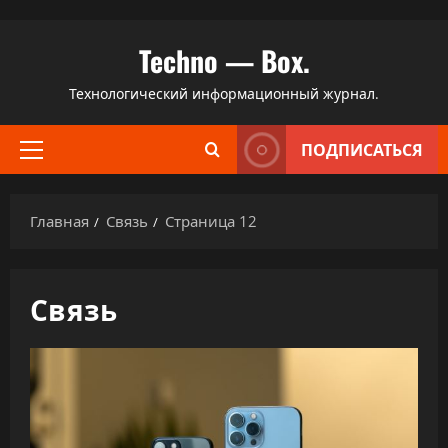
Перейти
Techno — Box.
к
содержимому
Технологический информационный журнал.
ПОДПИСАТЬСЯ
Основное
меню
Главная
Связь
Страница 12
Связь