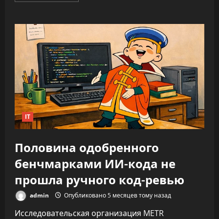
о
ИИ
не
облегчает
нагрузку,
а
увеличивает
время
на
каждую
задачу
—
до
346%
IT
Половина одобренного
бенчмарками ИИ-кода не
прошла ручного код-ревью
admin
Опубликовано 5 месяцев тому назад
Исследовательская организация METR