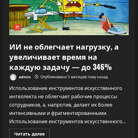
ИИ
переписывает
правила
капитализма
IT
ИИ не облегчает нагрузку, а
увеличивает время на
каждую задачу — до 346%
admin
Опубликовано 5 месяцев тому назад
Использование инструментов искусственного
интеллекта не облегчает рабочие процессы
сотрудников, а, напротив, делает их более
интенсивными и фрагментированными.
Использование инструментов искусственного...
Прочитать
Читать далее
больше