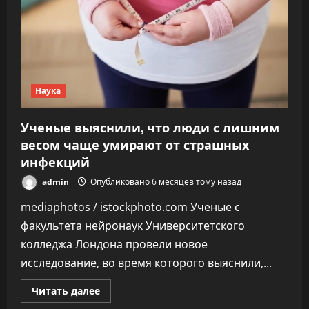
Наука
Ученые выяснили, что люди с лишним
весом чаще умирают от страшных
инфекций
admin
Опубликовано 6 месяцев тому назад
mediaphotos / istockphoto.com Ученые с
факультета нейронаук Университетского
колледжа Лондона провели новое
исследование, во время которого выяснили,...
Прочитать
Читать далее
больше