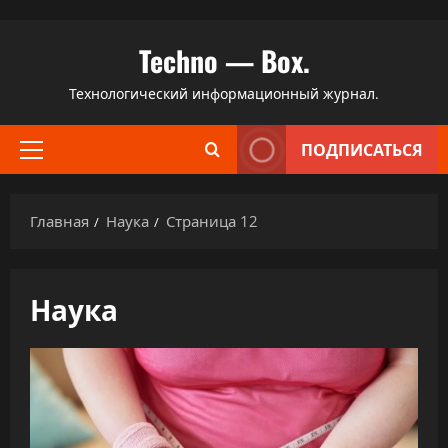
Перейти
Techno — Box.
к
содержимому
Технологический информационный журнал.
ПОДПИСАТЬСЯ
Основное
меню
Главная
Наука
Страница 12
Наука