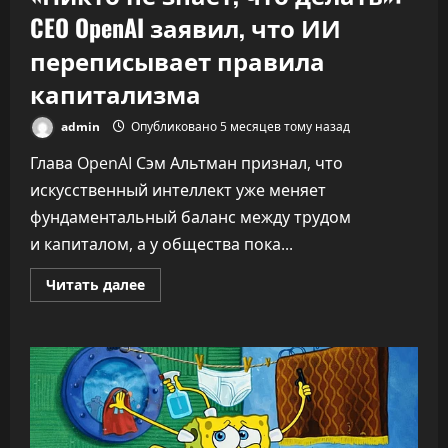
CEO OpenAI заявил, что ИИ
переписывает правила
капитализма
admin
Опубликовано 5 месяцев тому назад
Глава OpenAI Сэм Альтман признал, что
искусственный интеллект уже меняет
фундаментальный баланс между трудом
и капиталом, а у общества пока...
Прочитать
Читать далее
больше
о
«Никто
не
знает,
что
делать»:
CEO
OpenAI
заявил,
что