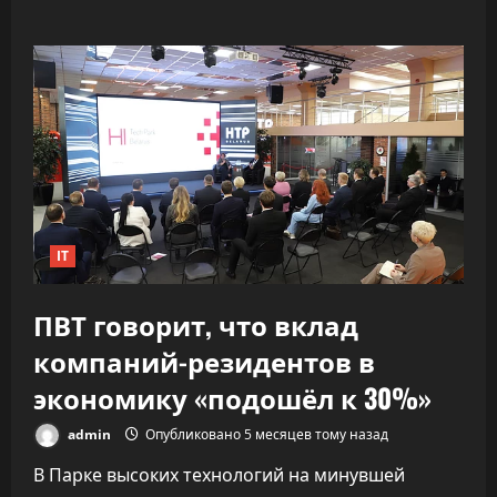
о
«Как
ракета».
ИИ
почти
удвоил
скорость
разработки
софта,
не
обрушив
качество
IT
ПВТ говорит, что вклад
компаний-резидентов в
экономику «подошёл к 30%»
admin
Опубликовано 5 месяцев тому назад
В Парке высоких технологий на минувшей