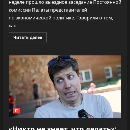
неделе прошло выездное заседание Постоянной
комиссии Палаты представителей
по экономической политике. Говорили о том,
как...
Прочитать
Читать далее
больше
о
ПВТ
говорит,
что
вклад
компаний-
резидентов
в
экономику
«подошёл
к
30%»
IT
«Никто не знает, что делать»: