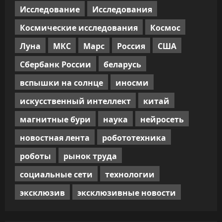
Исследование
Исследования
Космические исследования
Космос
Луна
МКС
Марс
Россия
США
Сбербанк России
беларусь
вспышки на солнце
иносми
искусственный интеллект
китай
магнитные бури
наука
нейросеть
новостная лента
робототехника
роботы
рынок труда
социальные сети
технологии
эксклюзив
эксклюзивные новости