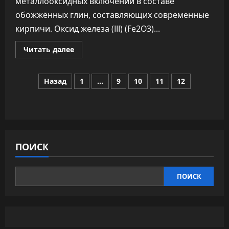
металлооксидных включений в составе
обожжённых глин, составляющих современные
кирпичи. Оксид железа (III) (Fe2O3)...
Прочитать
Читать далее
больше
о
Магнитные
Пагинация
наночастицы
Назад
1
…
9
10
11
12
из
кирпичей
записей
перспективны
для
создания
носителей
информации
будущего
ПОИСК
ПОИСК