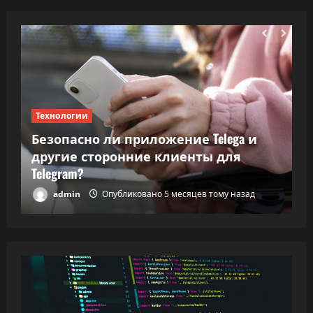
Технологии
Т
Безопасно ли приложение Telega и
ки
другие сторонние клиенты для
В
Telegram?
в
admin
Опубликовано 5 месяцев тому назад