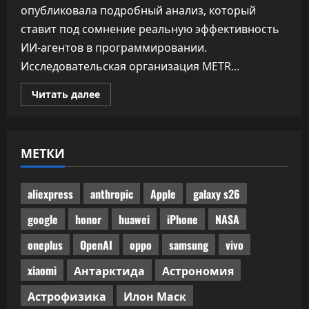
опубликовала подробный анализ, который
ставит под сомнение реальную эффективность
ИИ-агентов в программировании.
Исследовательская организация METR...
Прочитать
Читать далее
больше
о
Половина
одобренного
бенчмарками
МЕТКИ
ИИ-
кода
не
прошла
ручного
aliexpress
anthropic
Apple
galaxy s26
код-
ревью
google
honor
huawei
iPhone
NASA
oneplus
OpenAI
oppo
samsung
vivo
xiaomi
Антарктида
Астрономия
Астрофизика
Илон Маск