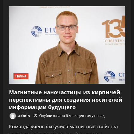
о
Ученые
выяснили,
что
люди
с
лишним
весом
чаще
умирают
от
страшных
инфекций
Наука
Магнитные наночастицы из кирпичей
перспективны для создания носителей
информации будущего
admin
Опубликовано 6 месяцев тому назад
Команда учёных изучила магнитные свойства