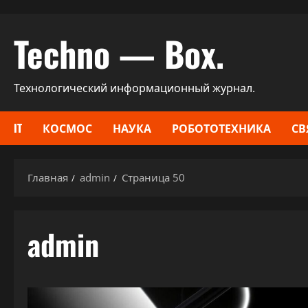
Перейти
Techno — Box.
к
содержимому
Технологический информационный журнал.
IT
КОСМОС
НАУКА
РОБОТОТЕХНИКА
СВ
Главная
admin
Страница 50
admin