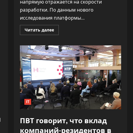
напрямую отражается на скорости
разработки. По данным нового
исследования платформы...
Прочитать
Читать далее
больше
о
«Как
ракета».
ИИ
почти
удвоил
скорость
разработки
софта,
не
обрушив
качество
IT
н
ПВТ говорит, что вклад
компаний-резидентов в