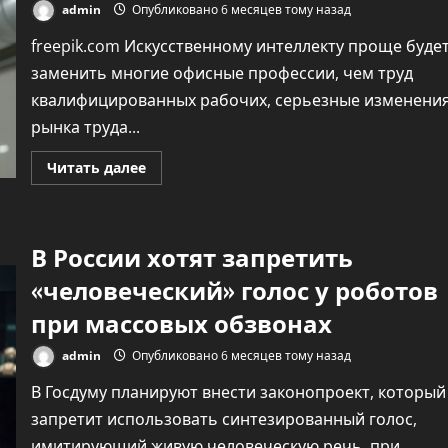
admin
Опубликовано 6 месяцев тому назад
freepik.com Искусственному интеллекту проще буде
заменить многие офисные профессии, чем труд
квалифицированных рабочих, серьезные изменени
рынка труда...
Прочитать
Читать далее
больше
о
Последними
на
выход.
В России хотят запретить
Эксперт
Клепиков
назвал
«человеческий» голос у роботов
профессии,
защищенные
при массовых обзвонах
от
ИИ
admin
Опубликовано 6 месяцев тому назад
В Госдуму планируют внести законопроект, который
запретит использовать синтезированный голос,
имитирующий живую человеческую речь, при