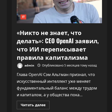
30%»
IT
«Никто не знает, что
делать»: CEO OpenAI заявил,
что ИИ переписывает
правила капитализма
admin
Опубликовано 5 месяцев тому назад
Глава OpenAI Сэм Альтман признал, что
искусственный интеллект уже меняет
фундаментальный баланс между трудом
и капиталом, а у общества пока...
Прочитать
Читать далее
больше
о