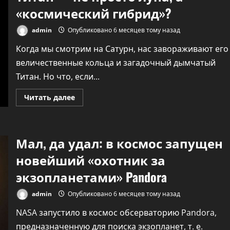
«космический гибрид»?
admin
Опубликовано 6 месяцев тому назад
Когда мы смотрим на Сатурн, нас завораживают его
величественные кольца и загадочный дымчатый
Титан. Но что, если...
Технологии
Прочитать
Читать далее
больше
Осторожно, вас
о
Титан
—
слушают мошенник
не
Мал, да удал: в космос запущен
просто
бывшие любовники
луна,
а
новейший «охотник за
«космический
admin
Опубликовано 5 месяцев 
гибрид»?
экзопланетами» Pandora
назад
admin
Опубликовано 6 месяцев тому назад
NASA запустило в космос обсерваторию Pandora,
предназначенную для поиска экзопланет, т. е.