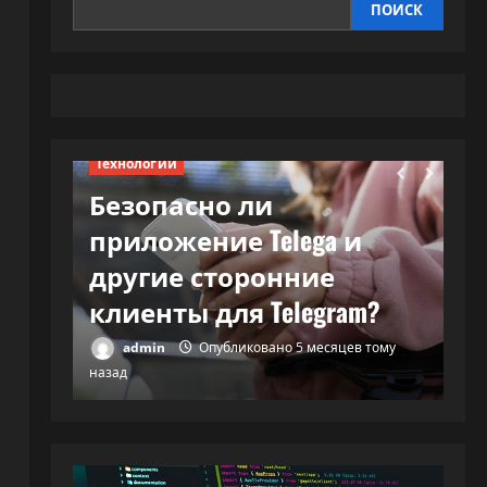
ПОИСК
Технологии
Безопасно ли
Те
приложение Telega и
В
и и…
другие сторонние
м
клиенты для Telegram?
с
тому
admin
Опубликовано 5 месяцев тому
назад
наз