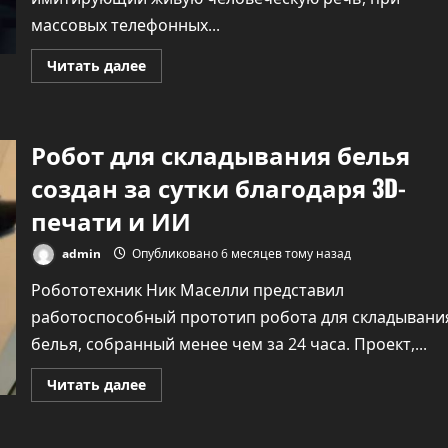
массовых телефонных...
Прочитать
Читать далее
больше
о
В
России
хотят
Робот для складывания белья
запретить
«человеческий»
голос
создан за сутки благодаря 3D-
у
роботов
печати и ИИ
при
массовых
обзвонах
admin
Опубликовано 6 месяцев тому назад
Робототехник Ник Маселли представил
работоспособный прототип робота для складывани
белья, собранный менее чем за 24 часа. Проект,...
Прочитать
Читать далее
больше
о
Робот
для