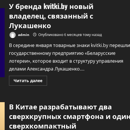
преступлений
У бренда kvitki.by новый
в
РФ
сократилось
владелец, связанный с
до
675
Лукашенко
тысяч
в
2025
admin
Опубликовано 6 месяцев тому назад
году
В середине января товарные знаки kvitki.by перешли
государственному предприятию «Беларусские
лотереи», которое входит в структуру управления
делами Александра Лукашенко....
Прочитать
Читать далее
больше
о
У
бренда
kvitki.by
В Китае разрабатывают два
новый
владелец,
связанный
сверхкрупных смартфона и оди
с
Лукашенко
сверхкомпактный