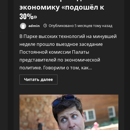
экономику «подошёл к
30%»
admin
Опубликовано 5 месяцев тому назад
е
В Парке высоких технологий на минувшей
неделе прошло выездное заседание
Постоянной комиссии Палаты
представителей по экономической
политике. Говорили о том, как...
Прочитать
Читать далее
больше
о
ПВТ
говорит,
что
вклад
компаний-
резидентов
в
экономику
«подошёл
к