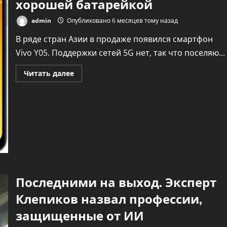
хорошей батарейкой
admin
Опубликовано 6 месяцев тому назад
В ряде стран Азии в продаже появился смартфон
Vivo Y05. Поддержки сетей 5G нет, так что поселяю...
Прочитать
Читать далее
больше
о
Анонс.
Vivo
Y05
〈4G〉.
Совсем
простенький
смартфон,
но
с
хорошей
батарейкой
Последними на выход. Эксперт
Клепиков назвал профессии,
защищенные от ИИ