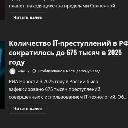
планет, находящихся за пределами Солнечной...
Прочитать
Читать далее
больше
о
Мал,
да
удал:
Количество IT-преступлений в Р
в
космос
запущен
сократилось до 675 тысяч в 2025
новейший
«охотник
году
за
экзопланетами»
Pandora
admin
Опубликовано 6 месяцев тому назад
РИА Новости В 2025 году в России было
зафиксировано 675 тысяч преступлений,
совершенных с использованием IT-технологий. Об...
Прочитать
Читать далее
больше
о
Количество
IT-