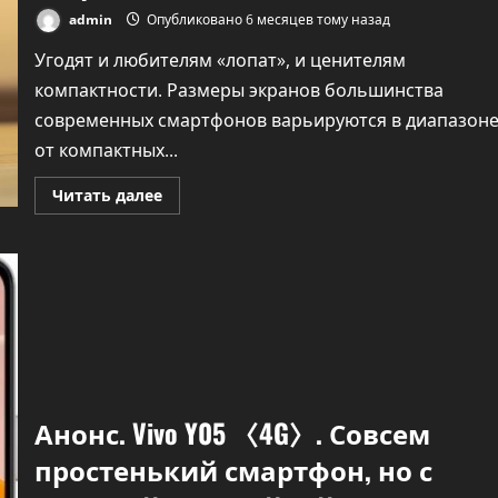
admin
Опубликовано 6 месяцев тому назад
Угодят и любителям «лопат», и ценителям
компактности. Размеры экранов большинства
современных смартфонов варьируются в диапазон
от компактных...
Прочитать
Читать далее
больше
о
В
Китае
разрабатывают
два
сверхкрупных
смартфона
и
один
сверхкомпактный
Анонс. Vivo Y05 〈4G〉. Совсем
простенький смартфон, но с