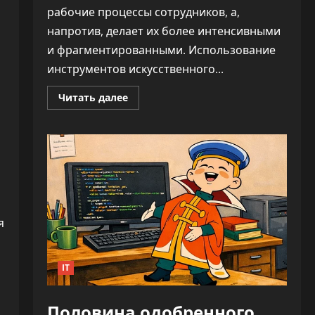
рабочие процессы сотрудников, а,
напротив, делает их более интенсивными
и фрагментированными. Использование
инструментов искусственного...
Прочитать
Читать далее
больше
о
ИИ
не
облегчает
нагрузку,
а
увеличивает
время
на
каждую
задачу
я
—
до
346%
IT
Половина одобренного