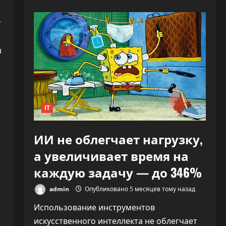
«Никто
не
знает,
т
что
делать»:
CEO
OpenAI
я
заявил,
что
ИИ
переписывает
правила
капитализма
IT
ИИ не облегчает нагрузку,
а увеличивает время на
каждую задачу — до 346%
admin
Опубликовано 5 месяцев тому назад
Использование инструментов
искусственного интеллекта не облегчает