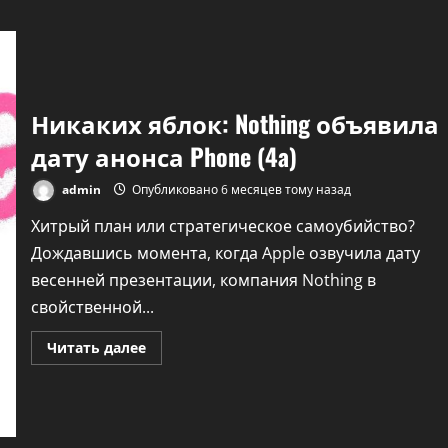
о
«Оказался
не
прав»:
минский
мастер
раскритиковал
«украденный
Никаких яблок: Nothing объявила
в
Китае»
беларусский
дату анонса Phone (4a)
ноутбук,
а
потом
admin
Опубликовано 6 месяцев тому назад
выложил
видео
Хитрый план или стратегическое самоубийство?
с
извинениями
Дождавшись момента, когда Apple озвучила дату
весенней презентации, компания Nothing в
свойственной...
Прочитать
Читать далее
больше
о
Никаких
яблок:
Nothing
объявила
дату