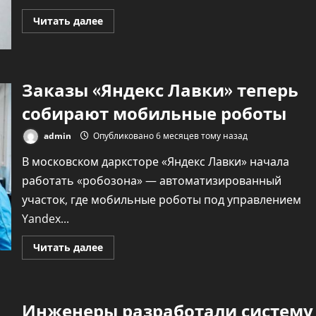
Прочитать
Читать далее
больше
о
Французская
компания
Brandt
будет
Заказы «Яндекс Лавки» теперь
ликвидирована
собирают мобильные роботы
admin
Опубликовано 6 месяцев тому назад
В московском дарксторе «Яндекс Лавки» начала
работать «робозона» — автоматизированный
участок, где мобильные роботы под управлением
Yandex...
Прочитать
Читать далее
больше
о
Заказы
«Яндекс
Лавки»
Инженеры разработали систему
теперь
собирают