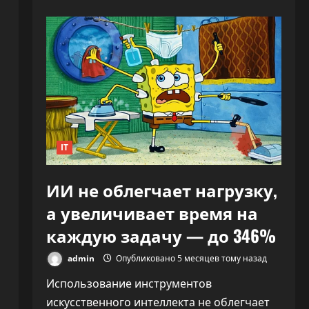
«Никто
не
знает,
что
делать»:
CEO
OpenAI
заявил,
что
ИИ
переписывает
правила
капитализма
IT
ИИ не облегчает нагрузку,
а увеличивает время на
каждую задачу — до 346%
admin
Опубликовано 5 месяцев тому назад
Использование инструментов
искусственного интеллекта не облегчает