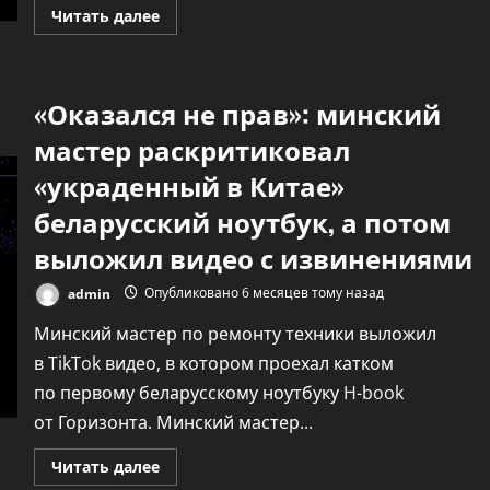
Прочитать
Читать далее
больше
о
Назван
первый
российский
«Оказался не прав»: минский
космонавт,
что
во
мастер раскритиковал
второй
раз
«украденный в Китае»
полетит
на
беларусский ноутбук, а потом
корабле
Crew
Dragon
выложил видео с извинениями
Илона
Маска
admin
Опубликовано 6 месяцев тому назад
Минский мастер по ремонту техники выложил
в TikTok видео, в котором проехал катком
по первому беларусскому ноутбуку H-book
от Горизонта. Минский мастер...
Прочитать
Читать далее
больше