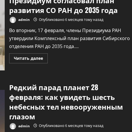
Президиум согласовал план
развития СО РАН до 2035 года
admin
Опубликовано 6 месяцев тому назад
Во вторник, 17 февраля, члены Президиума РАН
утвердили Комплексный план развития Сибирского
отделения РАН до 2035 года....
Технологии
Прочитать
Читать далее
больше
Осторожно, вас
о
Президиум
слушают мошенник
согласовал
план
бывшие любовники
развития
Редкий парад планет 28
СО
РАН
февраля: как увидеть шесть
admin
Опубликовано 5 месяцев 
до
2035
назад
года
небесных тел невооруженным
глазом
admin
Опубликовано 6 месяцев тому назад