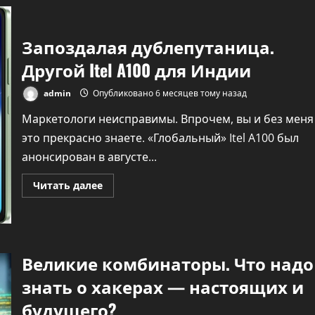
анонса
Phone
(4a)
Запоздалая дублепутаница.
Другой Itel A100 для Индии
admin
Опубликовано 6 месяцев тому назад
Маркетологи неисправимы. Впрочем, вы и без меня
это прекрасно знаете. «Глобальный» Itel A100 был
анонсирован в августе...
Прочитать
Читать далее
больше
о
Запоздалая
дублепутаница.
Другой
Itel
A100
Великие комбинаторы. Что надо
для
Индии
знать о хакерах — настоящих и
будущего?