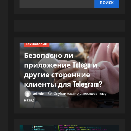
ПОИСК
Технологии
Безопасно ли
Те
приложение Telega и
В
и и…
другие сторонние
м
клиенты для Telegram?
с
тому
admin
Опубликовано 5 месяцев тому
назад
наз