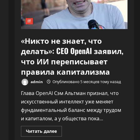
30%»
IT
«Никто не знает, что
делать»: CEO OpenAI заявил,
что ИИ переписывает
правила капитализма
admin
Опубликовано 5 месяцев тому назад
Глава OpenAI Сэм Альтман признал, что
искусственный интеллект уже меняет
фундаментальный баланс между трудом
и капиталом, а у общества пока...
Прочитать
Читать далее
больше
о