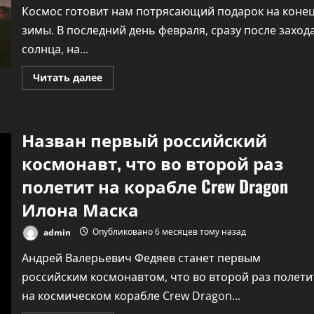
Космос готовит нам потрясающий подарок на коне
зимы. В последний день февраля, сразу после заход
солнца, на...
Прочитать
Читать далее
больше
о
Редкий
парад
планет
Назван первый российский
28
февраля:
как
космонавт, что во второй раз
увидеть
шесть
полетит на корабле Crew Dragon
небесных
тел
Илона Маска
невооруженным
глазом
admin
Опубликовано 6 месяцев тому назад
Андрей Валерьевич Федяев станет первым
российским космонавтом, что во второй раз полети
на космическом корабле Crew Dragon...