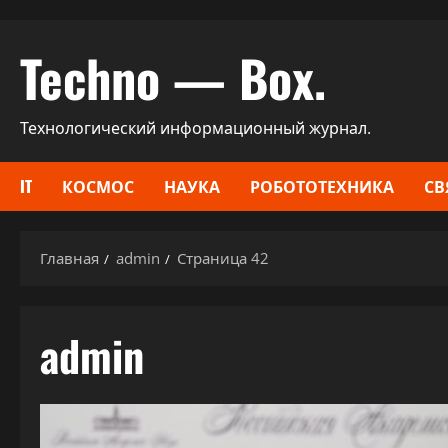
Перейти
Techno — Box.
к
содержимому
Технологический информационный журнал.
IT
КОСМОС
НАУКА
РОБОТОТЕХНИКА
СВ
Главная
admin
Страница 42
admin