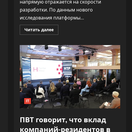
напрямую отражается на скорости
разработки. По данным нового
исследования платформы...
Прочитать
Читать далее
больше
о
«Как
ракета».
ИИ
почти
удвоил
скорость
разработки
софта,
не
обрушив
качество
IT
ПВТ говорит, что вклад
компаний-резидентов в