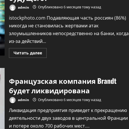
admin
Опубликовано 6 месяцев тому назад
istockphoto.com Подавляющая часть россиян (86%)
никогда не становилась жертвами атак
злоумышленников непосредственно на банки, когда
из-за действий...
Прочитать
Читать далее
больше
о
Великие
комбинаторы.
Что
надо
Французская компания Brandt
знать
о
будет ликвидирована
хакерах
—
настоящих
admin
Опубликовано 6 месяцев тому назад
и
будущего?
Ликвидация предприятия приведет к прекращению
деятельности двух заводов в центральной Франции
и потере около 700 рабочих мест....