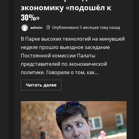
экономику «подошёл к
30%»
admin
Опубликовано 5 месяцев тому назад
В Парке высоких технологий на минувшей
неделе прошло выездное заседание
Постоянной комиссии Палаты
представителей по экономической
политике. Говорили о том, как...
Прочитать
Читать далее
больше
о
ПВТ
говорит,
что
вклад
компаний-
резидентов
в
экономику
«подошёл
к