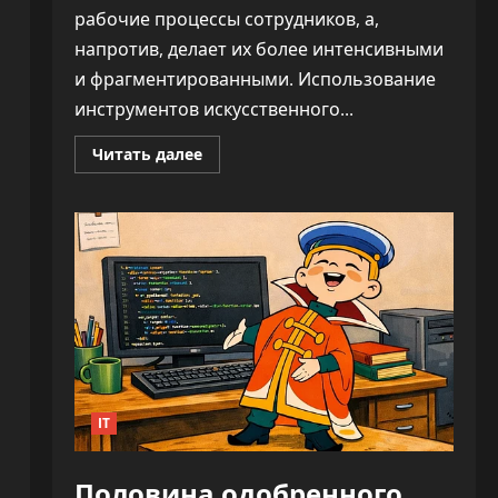
рабочие процессы сотрудников, а,
напротив, делает их более интенсивными
и фрагментированными. Использование
инструментов искусственного...
Прочитать
Читать далее
больше
о
ИИ
не
облегчает
нагрузку,
а
увеличивает
время
на
каждую
задачу
—
до
346%
IT
Половина одобренного