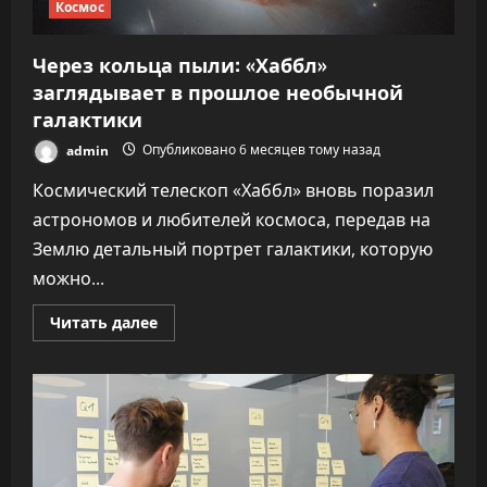
Космос
Через кольца пыли: «Хаббл»
заглядывает в прошлое необычной
галактики
admin
Опубликовано 6 месяцев тому назад
Космический телескоп «Хаббл» вновь поразил
астрономов и любителей космоса, передав на
Землю детальный портрет галактики, которую
можно...
Прочитать
Читать далее
больше
о
Через
кольца
пыли:
«Хаббл»
заглядывает
в
прошлое
необычной