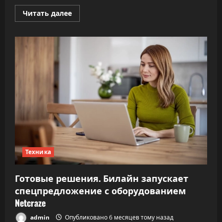
Прочитать
Читать далее
больше
о
Парад
дублей.
Docomo
dtab
d-
51F
—
планшет
с
миллионом
родственников
Техника
Готовые решения. Билайн запускает
спецпредложение с оборудованием
Netcraze
admin
Опубликовано 6 месяцев тому назад