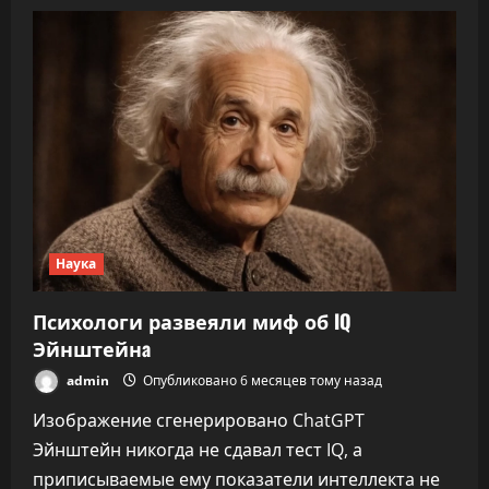
Испанец
случайно
взломал
тысячи
умных
пылесосов
Наука
Психологи развеяли миф об IQ
Эйнштейнa
admin
Опубликовано 6 месяцев тому назад
Изображение сгенерировано ChatGPT
Эйнштейн никогда не сдавал тест IQ, а
приписываемые ему показатели интеллекта не