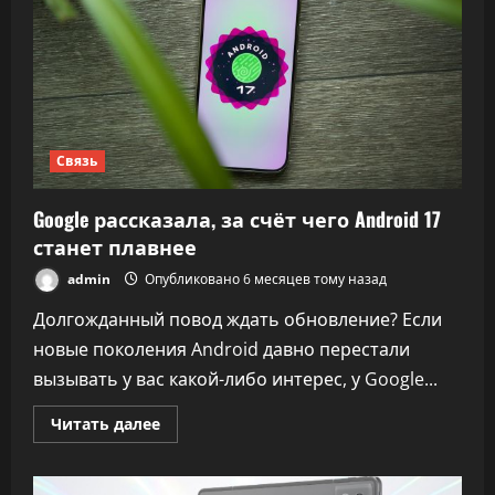
себя
«AI
builder»
Связь
Google рассказала, за счёт чего Android 17
станет плавнее
admin
Опубликовано 6 месяцев тому назад
Долгожданный повод ждать обновление? Если
новые поколения Android давно перестали
вызывать у вас какой-либо интерес, у Google...
Прочитать
Читать далее
больше
о
Google
рассказала,