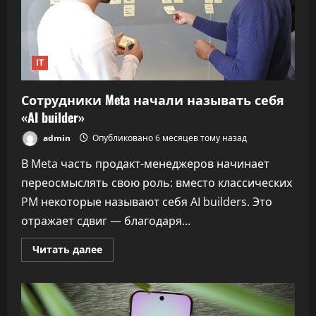
галактики
IT
Сотрудники Meta начали называть себя
«AI builder»
admin
Опубликовано 6 месяцев тому назад
В Meta часть продакт-менеджеров начинает
переосмыслять свою роль: вместо классических
PM некоторые называют себя AI builders. Это
отражает сдвиг — благодаря...
Прочитать
Читать далее
больше
о
Сотрудники
Meta
начали
называть