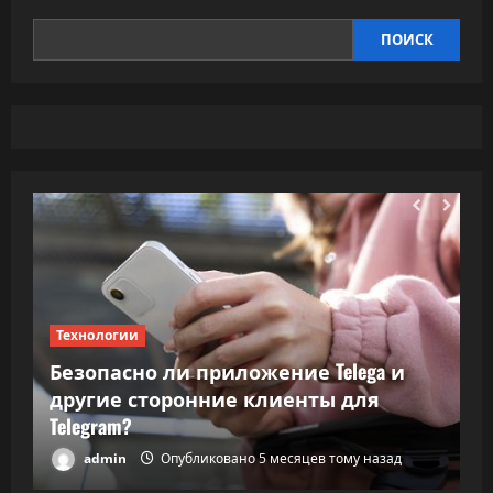
ПОИСК
Технологии
Т
Безопасно ли приложение Telega и
ки
другие сторонние клиенты для
В
Telegram?
в
admin
Опубликовано 5 месяцев тому назад