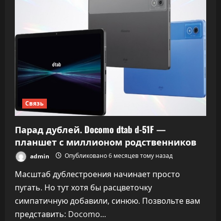
за
счёт
чего
Android
17
станет
плавнее
Связь
Парад дублей. Docomo dtab d-51F —
планшет с миллионом родственников
admin
Опубликовано 6 месяцев тому назад
Масштаб дублестроения начинает просто
пугать. Но тут хотя бы расцветочку
симпатичную добавили, синюю. Позвольте вам
представить: Docomo...