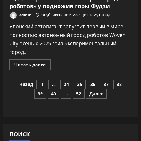
роботов» у подножия горы Фудзи
admin
Опубликовано 6 месяцев тому назад
Японский автогигант запустит первый в мире
полностью автономный город роботов Woven
City осенью 2025 года Экспериментальный
город...
Прочитать
Читать далее
больше
о
Toyota
Пагинация
откроет
Назад
1
…
34
35
36
37
38
первый
в
39
40
…
52
Далее
записей
мире
«город
роботов»
у
подножия
горы
Фудзи
ПОИСК