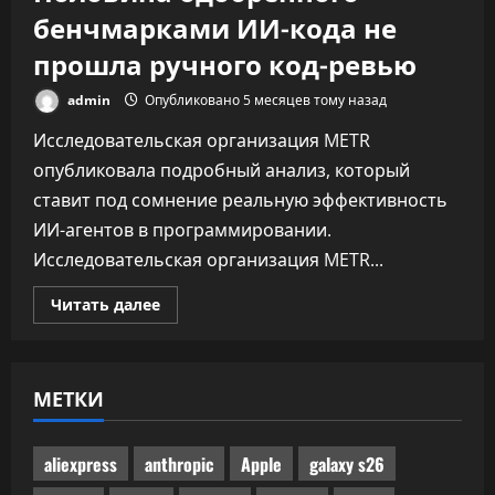
бенчмарками ИИ-кода не
прошла ручного код-ревью
admin
Опубликовано 5 месяцев тому назад
Исследовательская организация METR
опубликовала подробный анализ, который
ставит под сомнение реальную эффективность
ИИ-агентов в программировании.
Исследовательская организация METR...
Прочитать
Читать далее
больше
о
Половина
одобренного
бенчмарками
МЕТКИ
ИИ-
кода
не
прошла
ручного
aliexpress
anthropic
Apple
galaxy s26
код-
ревью