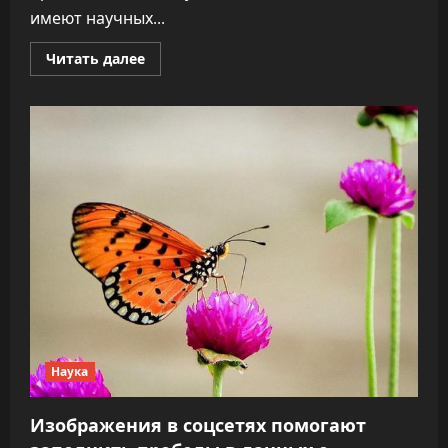
имеют научных...
Прочитать
Читать далее
больше
о
Психологи
развеяли
миф
об
IQ
Эйнштейнa
Наука
Изображения в соцсетях помогают