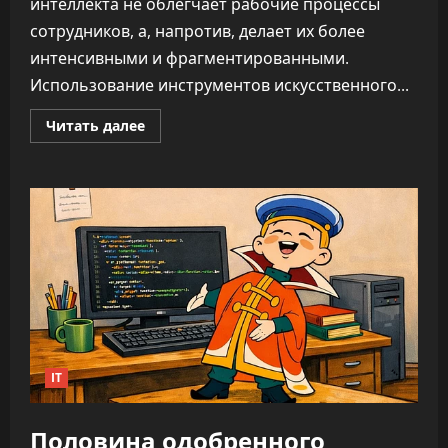
интеллекта не облегчает рабочие процессы
сотрудников, а, напротив, делает их более
интенсивными и фрагментированными.
Использование инструментов искусственного...
Прочитать
Читать далее
больше
о
ИИ
не
облегчает
нагрузку,
а
увеличивает
время
на
каждую
задачу
—
до
346%
IT
Половина одобренного