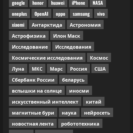
google
honor
huawei
iPhone
NASA
oneplus
OpenAI
oppo
samsung
vivo
xiaomi
Антарктида
Астрономия
Астрофизика
Илон Маск
Исследование
Исследования
Космические исследования
Космос
Луна
МКС
Марс
Россия
США
Сбербанк России
беларусь
вспышки на солнце
иносми
искусственный интеллект
китай
магнитные бури
наука
нейросеть
новостная лента
робототехника