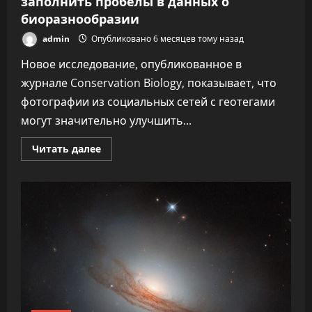
заполнить пробелы в данных о
биоразнообразии
admin
Опубликовано 6 месяцев тому назад
Новое исследование, опубликованное в
журнале Conservation Biology, показывает, что
фотографии из социальных сетей с геотегами
могут значительно улучшить...
Прочитать
Читать далее
больше
о
Изображения
в
соцсетях
помогают
заполнить
пробелы
в
данных
о
биоразнообразии