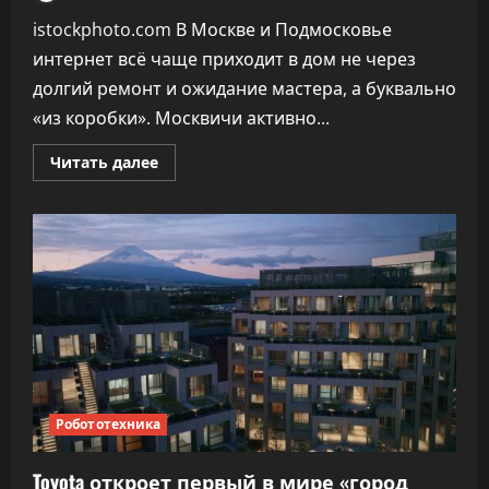
istockphoto.com В Москве и Подмосковье
интернет всё чаще приходит в дом не через
долгий ремонт и ожидание мастера, а буквально
«из коробки». Москвичи активно...
Прочитать
Читать далее
больше
о
Готовые
решения.
Билайн
запускает
спецпредложение
с
оборудованием
Netcraze
Робототехника
Toyota откроет первый в мире «город