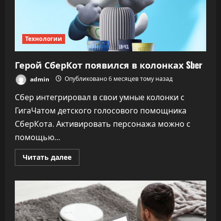
Технологии
Герой СберКот появился в колонках Sber
admin
Опубликовано 6 месяцев тому назад
Сбер интегрировал в свои умные колонки с
ГигаЧатом детского голосового помощника
СберКота. Активировать персонажа можно с
помощью...
Прочитать
Читать далее
больше
о
Герой
СберКот
появился
в
колонках
Sber