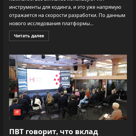
инструменты для кодинга, и это уже напрямую
отражается на скорости разработки. По данным
нового исследования платформы...
Прочитать
Читать далее
больше
о
«Как
ракета».
ИИ
почти
удвоил
скорость
разработки
софта,
не
обрушив
качество
IT
ПВТ говорит, что вклад