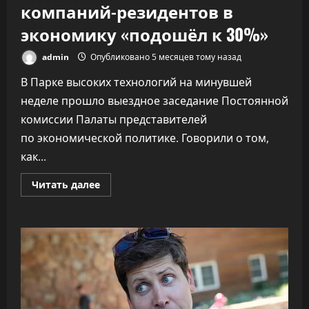
компаний-резидентов в
экономику «подошёл к 30%»
admin
Опубликовано 5 месяцев тому назад
В Парке высоких технологий на минувшей
неделе прошло выездное заседание Постоянной
комиссии Палаты представителей
по экономической политике. Говорили о том,
как...
Прочитать
Читать далее
больше
о
ПВТ
говорит,
что
вклад
компаний-
резидентов
в
экономику
«подошёл
к