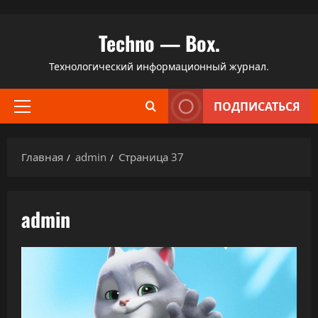
Перейти
Techno — Box.
к
содержимому
Технологический информационный журнал.
ПОДПИСАТЬСЯ
Основное
меню
Главная
admin
Страница 37
admin