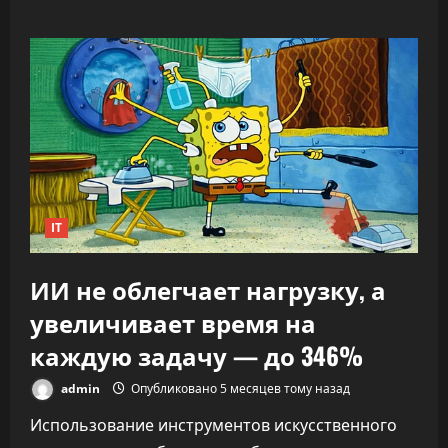
о
«Никто
не
знает,
что
делать»:
CEO
OpenAI
заявил,
что
ИИ
переписывает
правила
капитализма
IT
ИИ не облегчает нагрузку, а
увеличивает время на
каждую задачу — до 346%
admin
Опубликовано 5 месяцев тому назад
Использование инструментов искусственного